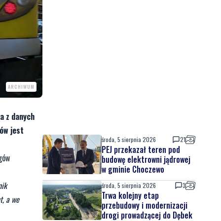
ARCHIWUM
a z danych
ów jest
środa, 5 sierpnia 2026
21
PEJ przekazał teren pod
ągów
budowę elektrowni jądrowej
w gminie Choczewo
nik
środa, 5 sierpnia 2026
3
Trwa kolejny etap
t, a we
przebudowy i modernizacji
drogi prowadzącej do Dębek