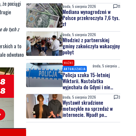
 że pociągi
środa, 5 sierpnia 2026
11
Mediana wynagrodzeń w
drugie
Polsce przekroczyła 7,6 tys.
zł
e do tych z
środa, 5 sierpnia 2026
Młodzież z partnerskiej
erskich a to
gminy zakończyła wakacyjny
pobyt
ale odwołano
WAŻNE
środa, 5 sierpnia 2026
AKTUALIZACJA
Policja szuka 15-letniej
Wiktorii. Nastolatka
wyjechała do Gdyni i nie
wróciła
środa, 5 sierpnia 2026
3
Wystawił skradzione
motocykle na sprzedaż w
internecie. Wpadł po
zgłoszeniu właściciela