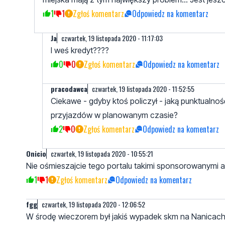
1
1
Zgłoś komentarz
Odpowiedz na komentarz
Ja
czwartek, 19 listopada 2020 - 11:17:03
I weś kredyt????
0
0
Zgłoś komentarz
Odpowiedz na komentarz
pracodawca
czwartek, 19 listopada 2020 - 11:52:55
Ciekawe - gdyby ktoś policzył - jaką punktual
przyjazdów w planowanym czasie?
2
0
Zgłoś komentarz
Odpowiedz na komentarz
Onicio
czwartek, 19 listopada 2020 - 10:55:21
Nie ośmieszajcie tego portalu takimi sponsorowanymi a
1
1
Zgłoś komentarz
Odpowiedz na komentarz
fgg
czwartek, 19 listopada 2020 - 12:06:52
W środę wieczorem był jakiś wypadek skm na Nanicach