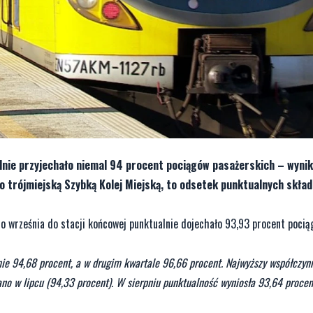
lnie przyjechało niemal 94 procent pociągów pasażerskich – wynik
o trójmiejską Szybką Kolej Miejską, to odsetek punktualnych skład
do września do stacji końcowej punktualnie dojechało 93,93 procent poci
ie 94,68 procent, a w drugim kwartale 96,66 procent. Najwyższy współczyn
o w lipcu (94,33 procent). W sierpniu punktualność wyniosła 93,64 procen