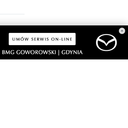
×
warii,
o takim
wszystko