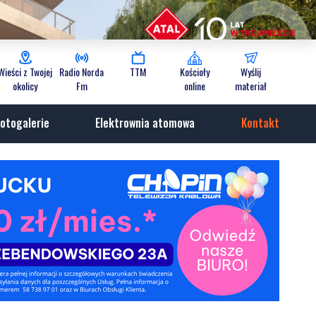
Wieści z Twojej
Radio Norda
TTM
Kościoły
Wyślij
okolicy
Fm
online
materiał
otogalerie
Elektrownia atomowa
Kontakt