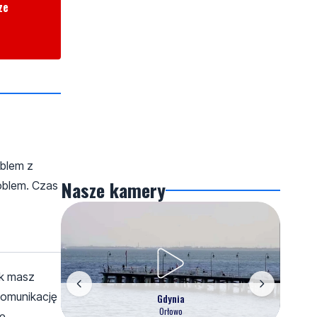
ze
oblem z
Nasze kamery
oblem. Czas
ak masz
komunikację
Gdynia
Orłowo
...