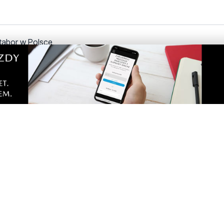
 tabor w Polsce
u jeden z pociągów SKM między Gdańskiem a Wejherowem ulega a
tak że konieczne jest odcholowanie .
oboty i może 2-3 razy w miesiącu się spóźniła o kilka minut. P
yłem spóźniony. Albo korek w Rumi, albo na obwodnicy. Mimo 