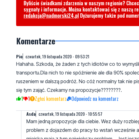
Byliście świadkami zdarzenia w naszym regionie? Chce
sygnały i informacje. Można kontaktować się z naszą r
redakcja@nadmorski24.pl
Dyżurujemy także pod nume
Komentarze
Pio
czwartek, 19 listopada 2020 - 09:53:21
Hahaha. Szkoda, że żaden z tych idiotów co to wymyślił
transportu.Dla nich to nie spóźnienie ale dla 90% spole
ruszeniem w dalszą podróż. No cóż normalny tak nie p
się tym zająć. Czekamy na propozycje????????.
1
1
Zgłoś komentarz
Odpowiedz na komentarz
Asda
czwartek, 19 listopada 2020 - 10:55:57
Mam jedną propozycje dla ciebie. Wez duży rozbieg 
problem z dojazdem do pracy to wstań wcześnie a 
miejska mają z tym największy problem... Jest jesz