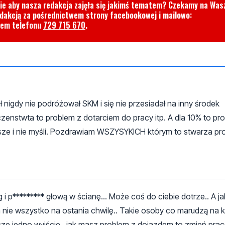
cie aby nasza redakcja zajęła się jakimś tematem? Czekamy na Was
edakcją za pośrednictwem strony facebookowej i mailowo:
rem telefonu
729 715 670
.
 nigdy nie podróżował SKM i się nie przesiadał na inny środek
czenstwta to problem z dotarciem do pracy itp. A dla 10% to pr
isze i nie myśli. Pozdrawiam WSZYSYKICH którym to stwarza pr
i p********* głową w ścianę... Może coś do ciebie dotrze.. A j
nie wszystko na ostania chwilę.. Takie osoby co marudzą na 
cze jedno wyjście.. jak masz problem z dojazdem to zmień pracę