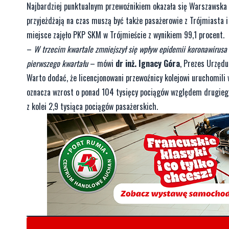
Najbardziej punktualnym przewoźnikiem okazała się Warszawska K
przyjeżdżają na czas muszą być także pasażerowie z Trójmiasta 
miejsce zajęło PKP SKM w Trójmieście z wynikiem 99,1 procent.
–
W trzecim kwartale zmniejszył się wpływ epidemii koronawirusa 
pierwszego kwartału
– mówi
dr inż. Ignacy Góra
, Prezes Urzędu
Warto dodać, że licencjonowani przewoźnicy kolejowi uruchomili
oznacza wzrost o ponad 104 tysięcy pociągów względem drugieg
z kolei 2,9 tysiąca pociągów pasażerskich.