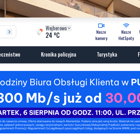
Wejherowo
Nasze
Nasze
o
24
C
kamery
HotSpoty
eczeństwo
Kronika policyjna
Turystyka
F