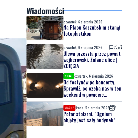
Wiadomości
czwartek, 6 sierpnia 2026
Na Placu Kaszubskim stanął
fotoplastikon
czwartek, 6 sierpnia 2026
2
Ulewa przeszła przez powiat
wejherowski. Zalane ulice |
ZDJĘCIA
czwartek, 6 sierpnia 2026
NOWE
Od festynów po koncerty.
Sprawdź, co czeka nas w ten
weekend w powiecie
lęborskim
środa, 5 sierpnia 2026
WAŻNE
Pożar stolarni. "Ogniem
objęty jest cały budynek"