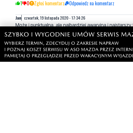
1
0
Zgłoś komentarz
Odpowiedz na komentarz
Jan
czwartek, 19 listopada 2020 - 17:34:26
Może i punktualna, ale najbardziej awaryjna i najstarszy
... może nie wszyscy wiedzą ale kilka razy w tygodni
składy te zostają chwilowo unieruchomione, ale bywa i 
3
1
Zgłoś komentarz
Odpowiedz na komentarz
Ja też
piątek, 20 listopada 2020 - 08:14:55
Ja to chyba mam szczęście. 30 lat dojeżdżania SKM do r
spóźnieniu przesiadałem się na samochód...i zawsze b
wolę SKM.
0
1
Zgłoś komentarz
Odpowiedz na komentarz
Napisz swój komentarz