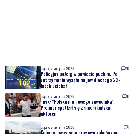
piątek, 7 sierpnia 2026
10
Policyjny pościg w powiecie puckim. Po
zatrzymaniu wyszło na jaw dlaczego 22-
latek uciekał
piątek, 7 sierpnia 2026
11
Tusk: "Polska ma nowego zawodnika".
Premier spotkał się z amerykańskim
aktorem
piątek, 7 sierpnia 2026
1
Kolejna inwestycja drogowa zakończona.
Ulica Sudecka już przejezdna
piątek, 7 sierpnia 2026
7