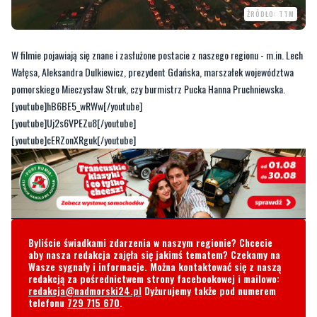
W filmie pojawiają się znane i zasłużone postacie z naszego regionu - m.in. Lech
Wałęsa, Aleksandra Dulkiewicz, prezydent Gdańska, marszałek województwa
pomorskiego Mieczysław Struk, czy burmistrz Pucka Hanna Pruchniewska.
[youtube]hB6BE5_wRWw[/youtube]
[youtube]Uj2s6VPEZu8[/youtube]
[youtube]cERZonXRguk[/youtube]
Byliście świadkami zdarzenia w naszym regionie? Chcecie
aby nasza redakcja zajęła się jakimś tematem? Czekamy na
Wasze sygnały i informacje. Można kontaktować się z naszą
redakcją za pośrednictwem strony facebookowej i mailowo:
redakcja@nadmorski24.pl
Dyżurujemy także pod numerem
telefonu
729 715 670
.