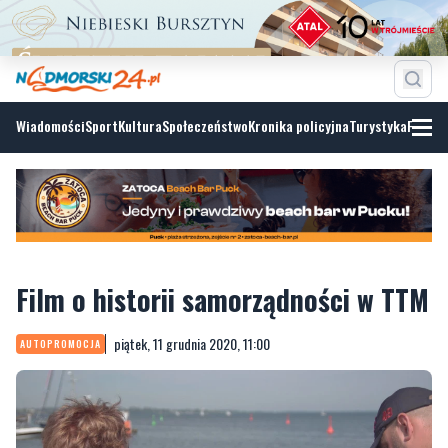
Wiadomości
Sport
Kultura
Społeczeństwo
Kronika policyjna
Turystyka
Fotoga
Film o historii samorządności w TTM
piątek, 11 grudnia 2020, 11:00
AUTOPROMOCJA