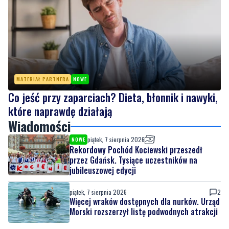
MATERIAŁ PARTNERA
NOWE
Co jeść przy zaparciach? Dieta, błonnik i nawyki,
które naprawdę działają
Wiadomości
piątek, 7 sierpnia 2026
NOWE
Rekordowy Pochód Kociewski przeszedł
przez Gdańsk. Tysiące uczestników na
jubileuszowej edycji
piątek, 7 sierpnia 2026
2
Więcej wraków dostępnych dla nurków. Urząd
Morski rozszerzył listę podwodnych atrakcji
piątek, 7 sierpnia 2026
MATERIAŁ PARTNERA
NOWE
Co jeść przy zaparciach? Dieta, błonnik i
nawyki, które naprawdę działają