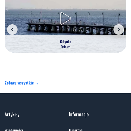
Gdynia
Orłowo
Zobacz wszystkie →
Artykuły
Informacje
Wiadomości
O portalu
Sport
Kontakt
Kultura
Regulamin
Społeczeństwo
Polityka prywatności