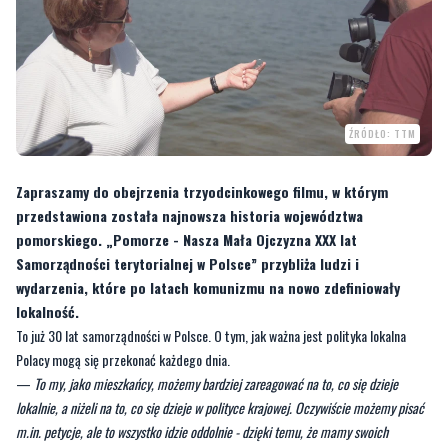
ŹRÓDŁO: TTM
Zapraszamy do obejrzenia trzyodcinkowego filmu, w którym
przedstawiona została najnowsza historia województwa
pomorskiego. „Pomorze - Nasza Mała Ojczyzna XXX lat
Samorządności terytorialnej w Polsce” przybliża ludzi i
wydarzenia, które po latach komunizmu na nowo zdefiniowały
lokalność.
To już 30 lat samorządności w Polsce. O tym, jak ważna jest polityka lokalna
Polacy mogą się przekonać każdego dnia.
—
To my, jako mieszkańcy, możemy bardziej zareagować na to, co się dzieje
lokalnie, a niżeli na to, co się dzieje w polityce krajowej. Oczywiście możemy pisać
m.in. petycje, ale to wszystko idzie oddolnie - dzięki temu, że mamy swoich
przedstawicieli lokalnych
– zwraca uwagę
Karolina Wojtko
, reżyserka filmu.
Pomysłodawcą filmu jest Urząd Marszałkowski Województwa Pomorskiego.
Pierwszy odcinek dotyczy historii i idei samorządności terytorialnej.