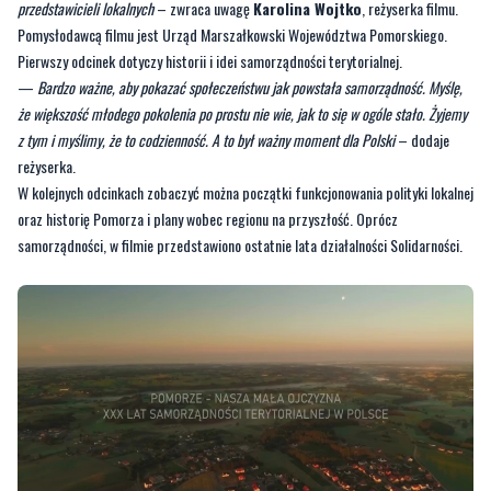
—
Bardzo ważne, aby pokazać społeczeństwu jak powstała samorządność. Myślę,
że większość młodego pokolenia po prostu nie wie, jak to się w ogóle stało. Żyjemy
z tym i myślimy, że to codzienność. A to był ważny moment dla Polski
– dodaje
reżyserka.
W kolejnych odcinkach zobaczyć można początki funkcjonowania polityki lokalnej
oraz historię Pomorza i plany wobec regionu na przyszłość. Oprócz
samorządności, w filmie przedstawiono ostatnie lata działalności Solidarności.
ŹRÓDŁO: TTM