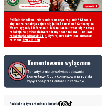
Byliście świadkami zdarzenia w naszym regionie? Chcecie
aby nasza redakcja zajęła się jakimś tematem? Czekamy na
Wasze sygnały i informacje. Można kontaktować się z naszą
redakcją za pośrednictwem strony facebookowej i mailowo:
redakcja@nadmorski24.pl
Dyżurujemy także pod numerem
telefonu
729 715 670
.
Komentowanie wyłączone
Ten artykuł nie umożliwia dodawania
komentarzy. Opcja komentowania została
wyłączona przez autora lub redakcję.
Podziel się tym artkułem z innymi:
Czytaj również