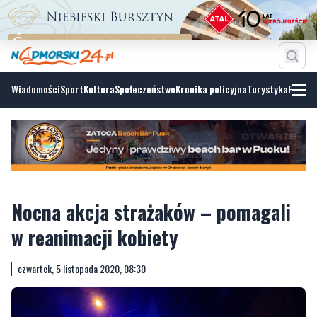
Wiadomości
Sport
Kultura
Społeczeństwo
Kronika policyjna
Turystyka
Fotoga
Nocna akcja strażaków – pomagali
w reanimacji kobiety
czwartek, 5 listopada 2020, 08:30