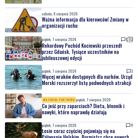
organizacji ruchu
piątek, 7 sierpnia 2026
1
Rekordowy Pochód Kociewski przeszedł
przez Gdańsk. Tysiące uczestników na
jubileuszowej edycji
piątek, 7 sierpnia 2026
3
Więcej wraków dostępnych dla nurków. Urząd
Morski rozszerzył listę podwodnych atrakcji
piątek, 7 sierpnia 2026
MATERIAŁ PARTNERA
Co jeść przy zaparciach? Dieta, błonnik i
nawyki, które naprawdę działają
piątek, 7 sierpnia 2026
11
Łosie coraz częściej pojawiają się na
Półwyspie Helskim. Burmistrz chce nowych
znaków drogowych