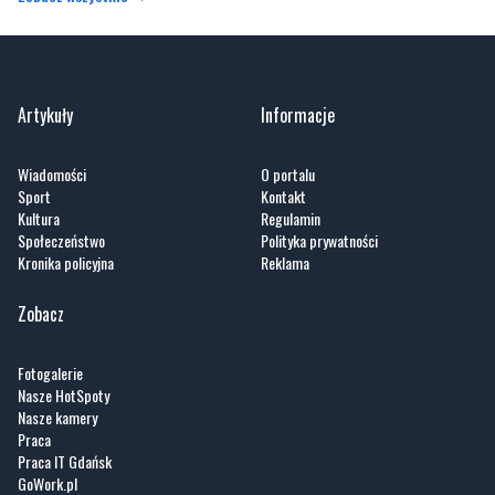
Artykuły
Informacje
Wiadomości
O portalu
Sport
Kontakt
Kultura
Regulamin
Społeczeństwo
Polityka prywatności
Kronika policyjna
Reklama
Zobacz
Fotogalerie
Nasze HotSpoty
Nasze kamery
Praca
Praca IT Gdańsk
GoWork.pl
Dodaj ofertę pracy
Nadmorski24.pl - portal informacyjny z Małego Trójmiasta Kaszubskiego. Twoja