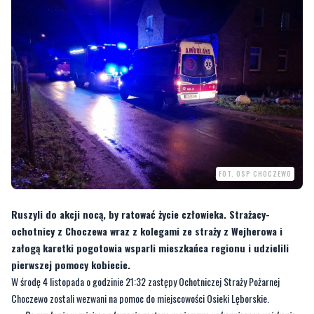
FOT. OSP CHOCZEWO
Ruszyli do akcji nocą, by ratować życie człowieka. Strażacy-
ochotnicy z Choczewa wraz z kolegami ze straży z Wejherowa i
załogą karetki pogotowia wsparli mieszkańca regionu i udzielili
pierwszej pomocy kobiecie.
W środę 4 listopada o godzinie 21:32 zastępy Ochotniczej Straży Pożarnej
Choczewo zostali wezwani na pomoc do miejscowości Osieki Lęborskie.
—
Po przybyciu w miejsce zdarzenia zastano mężczyznę wykonującego uciskanie
klatki piersiowej u kobiety, w mieszkaniu budynku wielorodzinnego. Działania
przybyłych zastępów OSP Choczewo polegały na zabezpieczeniu miejsca zdarzenia