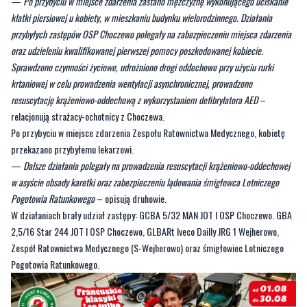
oraz udzieleniu kwalifikowanej pierwszej pomocy poszkodowanej kobiecie.
Sprawdzono czynności życiowe, udrożniono drogi oddechowe przy użyciu rurki
krtaniowej w celu prowadzenia wentylacji asynchronicznej, prowadzono
resuscytację krążeniowo-oddechową z wykorzystaniem defibrylatora AED
–
relacjonują strażacy-ochotnicy z Choczewa.
Po przybyciu w miejsce zdarzenia Zespołu Ratownictwa Medycznego, kobietę
przekazano przybyłemu lekarzowi.
—
Dalsze działania polegały na prowadzenia resuscytacji krążeniowo-oddechowej
w asyście obsady karetki oraz zabezpieczeniu lądowania śmigłowca Lotniczego
Pogotowia Ratunkowego
– opisują druhowie.
W działaniach brały udział zastępy: GCBA 5/32 MAN JOT I OSP Choczewo. GBA
2,5/16 Star 244 JOT I OSP Choczewo, GLBARt Iveco Dailly JRG 1 Wejherowo,
Zespół Ratownictwa Medycznego (S-Wejherowo) oraz śmigłowiec Lotniczego
Pogotowia Ratunkowego.