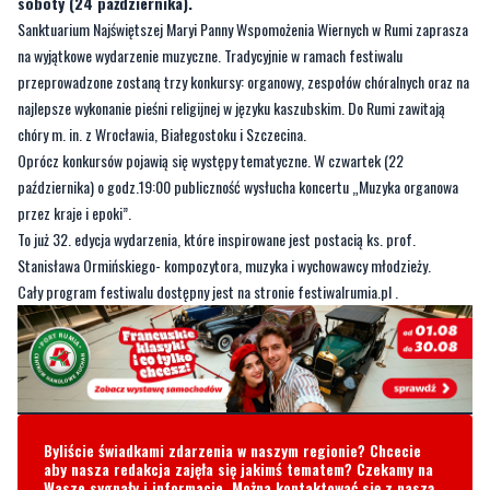
soboty (24 października).
Sanktuarium Najświętszej Maryi Panny Wspomożenia Wiernych w Rumi zaprasza
na wyjątkowe wydarzenie muzyczne. Tradycyjnie w ramach festiwalu
przeprowadzone zostaną trzy konkursy: organowy, zespołów chóralnych oraz na
najlepsze wykonanie pieśni religijnej w języku kaszubskim. Do Rumi zawitają
chóry m. in. z Wrocławia, Białegostoku i Szczecina.
Oprócz konkursów pojawią się występy tematyczne. W czwartek (22
października) o godz.19:00 publiczność wysłucha koncertu „Muzyka organowa
przez kraje i epoki”.
To już 32. edycja wydarzenia, które inspirowane jest postacią ks. prof.
Stanisława Ormińskiego- kompozytora, muzyka i wychowawcy młodzieży.
Cały program festiwalu dostępny jest na stronie festiwalrumia.pl .
Byliście świadkami zdarzenia w naszym regionie? Chcecie
aby nasza redakcja zajęła się jakimś tematem? Czekamy na
Wasze sygnały i informacje. Można kontaktować się z naszą