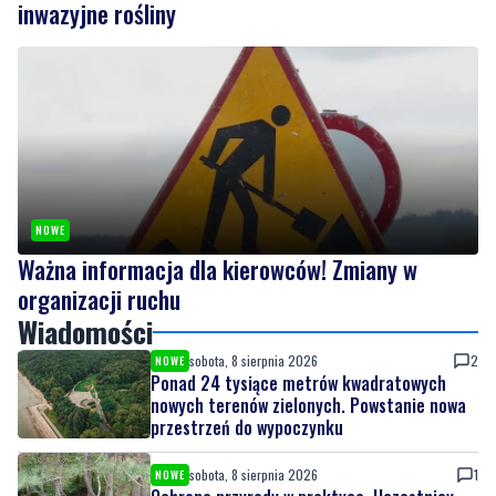
inwazyjne rośliny
NOWE
Ważna informacja dla kierowców! Zmiany w
organizacji ruchu
Wiadomości
sobota, 8 sierpnia 2026
2
NOWE
Ponad 24 tysiące metrów kwadratowych
nowych terenów zielonych. Powstanie nowa
przestrzeń do wypoczynku
sobota, 8 sierpnia 2026
1
NOWE