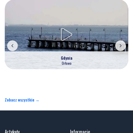
Gdynia
Orłowo
Zobacz wszystkie →
Artykuły
Informacje