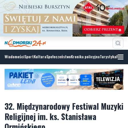
Wiadomości
Sport
Kultura
Społeczeństwo
Kronika policyjna
Turystyka
Fotoga
32. Międzynarodowy Festiwal Muzyki
Religijnej im. ks. Stanisława
Ormińskiego