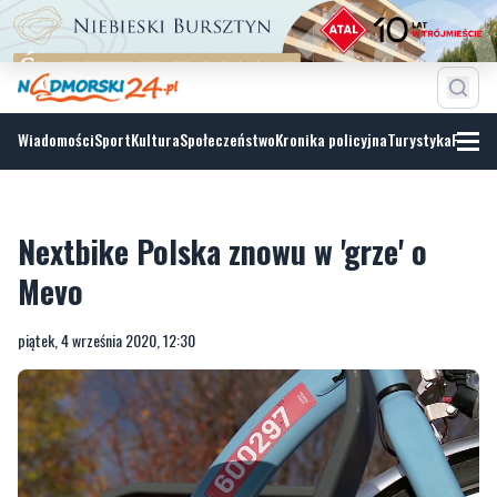
Wiadomości
Sport
Kultura
Społeczeństwo
Kronika policyjna
Turystyka
Fotoga
Nextbike Polska znowu w 'grze' o
Mevo
piątek, 4 września 2020, 12:30