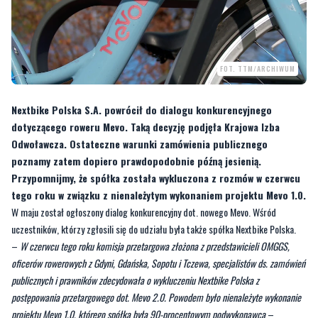
FOT. TTM/ARCHIWUM
Nextbike Polska S.A. powrócił do dialogu konkurencyjnego
dotyczącego roweru Mevo. Taką decyzję podjęła Krajowa Izba
Odwoławcza. Ostateczne warunki zamówienia publicznego
poznamy zatem dopiero prawdopodobnie późną jesienią.
Przypomnijmy, że spółka została wykluczona z rozmów w czerwcu
tego roku w związku z nienależytym wykonaniem projektu Mevo 1.0.
W maju został ogłoszony dialog konkurencyjny dot. nowego Mevo. Wśród
uczestników, którzy zgłosili się do udziału była także spółka Nextbike Polska.
–
W czerwcu tego roku komisja przetargowa złożona z przedstawicieli OMGGS,
oficerów rowerowych z Gdyni, Gdańska, Sopotu i Tczewa, specjalistów ds. zamówień