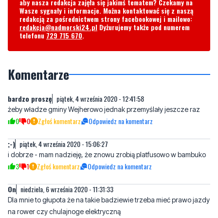
Byliście świadkami zdarzenia w naszym regionie? Chcecie
aby nasza redakcja zajęła się jakimś tematem? Czekamy na
Wasze sygnały i informacje. Można kontaktować się z naszą
redakcją za pośrednictwem strony facebookowej i mailowo:
redakcja@nadmorski24.pl
Dyżurujemy także pod numerem
telefonu
729 715 670
.
Komentarze
bardzo proszę
piątek, 4 września 2020 - 12:41:58
żeby władze gminy Wejherowo jednak przemyślały jeszcze raz
0
0
Zgłoś komentarz
Odpowiedz na komentarz
;-)
piątek, 4 września 2020 - 15:06:27
i dobrze - mam nadzieję, że znowu zrobią platfusowo w bambuko
3
1
Zgłoś komentarz
Odpowiedz na komentarz