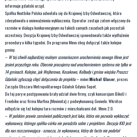
publicznych i prawników zdecydowała o wykluczeniu Nextbike Polska z
postępowania przetargowego dot. Mevo 2.0. Powodem było nienależyte wykonanie
projektu Mevo 1.0, którego spółka była 90-procentowym podwykonawcą
–
informuje gdański urząd.
Spółka Nextbike Polska odwołała się do Krajowej Izby Odwoławczej, która
zdecydowała o unieważnieniu wykluczenia. Operator zostaje zatem włączony do
rozmów w dialogu konkurencyjnym na takich samych zasadach jak pozostali
uczestnicy. Decyzja Krajowej Izby Odwoławczej spowodowała także wydłużenie
procedury o kilka tygodni. Do programu Mevo chcą dołączyć także kolejne
gminy.
–
W tej chwili najbardziej realnym scenariuszem uruchomienia nowego Mevo jest
jesień przyszłego roku. Obecnie pracujemy nad uruchomieniem systemu nie tylko w
14 gminach. Kolejne, jak Wejherowo, Kosakowo, Kolbudy i gmina wiejska Pruszcz
Gdański zgłaszają chęć dołączenia do projektu
– mówi
Michał Glaser
, prezes
Zarządu Obszaru Metropolitarnego Gdańsk Gdynia Sopot.
Do tej pory w postępowaniu brały udział dwie firmy, czyli konsorcjum BikeU i
Freebike oraz firma Marfina (Movienta) z podwykonawcą Geovelo. Wkrótce
odbędzie się też kolejna tura rozmów z mieszkańcami dot. Mevo 2.0.