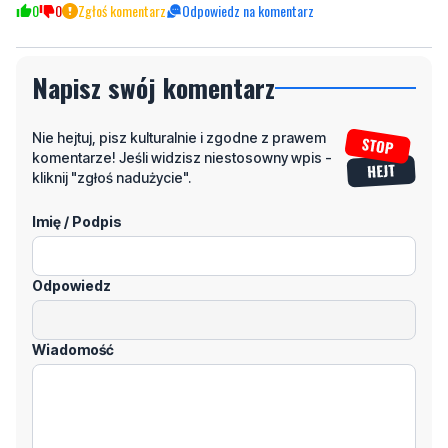
On
niedziela, 6 września 2020 - 11:31:33
Dla mnie to głupota że na takie badziewie trzeba mieć prawo jazdy
na rower czy chulajnoge elektryczną
0
0
Zgłoś komentarz
Odpowiedz na komentarz
Napisz swój komentarz
Nie hejtuj, pisz kulturalnie i zgodne z prawem
komentarze! Jeśli widzisz niestosowny wpis -
kliknij "zgłoś nadużycie".
Imię / Podpis
Odpowiedz
Wiadomość