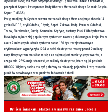
–
W polskim prawie zamówień publicznych jest luka, która nie pozwala wykluczyć
wykonawcy, którego spółka-córka nie poradziła sobie z projektem. Decyzja KIO jest
dla nas rozczarowująca - oznacza, że wykonawca, który de facto nie podołał
wykonaniu Mevo, ma teraz dołączyć do dialogu
- podkreśla
Jacek Karnowski
,
prezydent Sopotu i wiceprezes Rady Obszaru Metropolitalnego Gdańsk-Gdynia-
Sopot (OMGGS).
Przypomnijmy, że System roweru metropolitalnego Mevo obejmuje obecnie 14
gmin OMGGS, czyli Gdańsk, Gdynię, Sopot, Żukowo, Redę, Pruszcz Gdański,
Tczew, Sierakowice, Rumię, Somonino, Stężycę, Kartuzy, Puck i Władysławowo.
Mevo było najbardziej popularnym systemem roweru publicznego w kraju. Przez
około 7 miesięcy działania systemu ponad 160 tys. zarejestrowanych
użytkowników, wypożyczyło 1224 w pełni elektryczne rowery ponad 2 miliony
razy. Nowy system ma składać się z co najmniej czterech tysięcy rowerów, z
czego min. 25% mają stanowić jednoślady elektryczne, które są już posiada
OMGGS. Większy nacisk ma być położony na relokację pojazdów i rozproszenie
punktów serwisowych oraz punktów ładowania baterii.