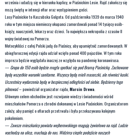
roku w tym miejscu niemieccy okupanci zamordowali ponad 14 tysięcy osób-
księży, nauczycieli, lekarzy oraz dzieci. To największa nekropolia z czasów II
wojny światowej na Pomorzu.
Motocykliści z całej Polski jadą do Piaśnicy, aby upamiętnić zamordowanych. W
ubiegłorocznej edycji rajdu udział wzięło ponad 400 pojazdów. W tym roku
impreza będzie wyglądała inaczej ze względu na pandemię koronawirusa.
—
Grupa do 150 osób będzie mogła spotkać się pod Bramą Piaśnicką. Zachowane
będą wszystkie warunki sanitarne. Wszyscy będą mieli maseczki, ale również kaski.
Uczestnicy wydarzenia będą w bezpiecznej odległości od siebie. Będziemy tego
pilnować
– powiedział organizator rajdu,
Marcin Drewa
.
Głównym celem obchodów jest rozwijanie wiedzy i świadomości wśród
mieszkańców Pomorza o zbrodni dokonanej w Lesie Piaśnickim. Organizatorom
zależy, aby pamięć o ofiarach przetrwała i była przekazywana kolejnym
pokoleniom.
—
Zawsze mieszkańcy powiatu wejherowskiego reagują żywiołowo na rajd. Ludzie
wychodzą na ulicę, machają do nas. Widzimy ciepłe podejście naszych
mieszkańców. To nas bardzo cieszy i napędza do organizacji kolejnych edycji
Motocyklowego Rajdu Piaśnickiego
- dodaje pomysłodawca wydarzenia.