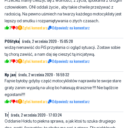
lepszy od smutku i rozpamiętywania o złych czasach.
7
0
Zgłoś komentarz
Odpowiedz na komentarz
POlityka
środa, 2 września 2020 - 15:05:28
widzę nienawiść do PiS przysłania ci ogląd sytuacji. Zostaw sobie
tą chorą zawiść, a nam daj się cieszyć tą inicjatywą.
7
3
Zgłoś komentarz
Odpowiedz na komentarz
Np jan
środa, 2 września 2020 - 16:59:32
Fajnie byłoby gdyby część motocyklistów naprawiła te swoje stare
graty zanim wyjadą na ulicę bo hałasują strasznie !!!! Nie bądźcie
egoistami!!!!
4
4
Zgłoś komentarz
Odpowiedz na komentarz
Tr
środa, 2 września 2020 - 17:03:24
Oddanie Hołdu to piekna sprawa, a jak ktoś tu szuka drugiego
dna, partii, faszystów, to chyba ma coś z głową. Dla niektórych
patriota z flaga=faszysta :d Mnie nurtuje inny fakt, czasami po
takich zlotach niektórzy chyba za bardzo dają upust podkrecajac