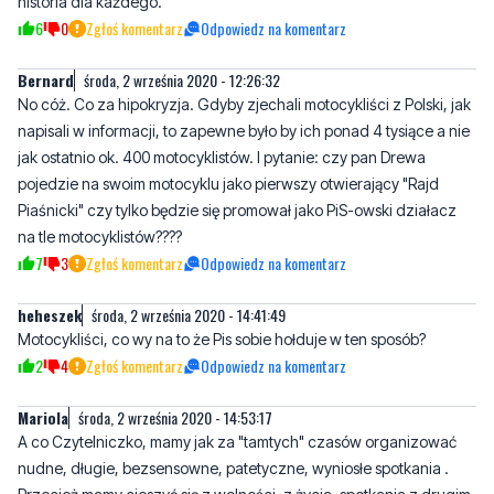
Bernard
środa, 2 września 2020 - 12:26:32
No cóż. Co za hipokryzja. Gdyby zjechali motocykliści z Polski, jak
napisali w informacji, to zapewne było by ich ponad 4 tysiące a nie
jak ostatnio ok. 400 motocyklistów. I pytanie: czy pan Drewa
pojedzie na swoim motocyklu jako pierwszy otwierający "Rajd
Piaśnicki" czy tylko będzie się promował jako PiS-owski działacz
na tle motocyklistów????
7
3
Zgłoś komentarz
Odpowiedz na komentarz
heheszek
środa, 2 września 2020 - 14:41:49
Motocykliści, co wy na to że Pis sobie hołduje w ten sposób?
2
4
Zgłoś komentarz
Odpowiedz na komentarz
Mariola
środa, 2 września 2020 - 14:53:17
A co Czytelniczko, mamy jak za "tamtych" czasów organizować
nudne, długie, bezsensowne, patetyczne, wyniosłe spotkania .
Przecież mamy cieszyć się z wolności, z życia, spotkania z drugim
człowiekiem. ONI oddali życie , aby takie chwile przeżywać z
radością. Na pewno uśmiech na twarzy każdego motocyklisty jest