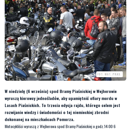
FOT. MAT. PRAS.
W niedzielę (6 września) spod Bramy Piaśnickiej w Wejherowie
wyruszą kierowcy jednośladów, aby upamiętnić ofiary mordu w
Lasach Piaśnickich. To trzecia edycja rajdu, którego celem jest
rozwijanie wiedzy i świadomości o tej niemieckiej zbrodni
dokonanej na mieszkańcach Pomorza.
Motocykliści wyruszą z Wejherowa spod Bramy Piaśnickiej o godz.14:00 6
września i udadzą się w kierunku kaplicy, w Piaśnickim Lesie. Rajd zakończy się
mszą świętą w intencji ofiar oraz wystąpieniem gości.
Lasy Piaśnickie to Kaszubska Golgota. Od października 1939 do marca 1940