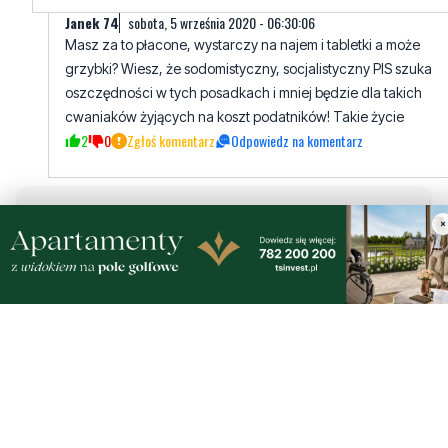
grzybki? Wiesz, że sodomistyczny, socjalistyczny PIS szuka
oszczędności w tych posadkach i mniej będzie dla takich
cwaniaków żyjących na koszt podatników! Takie życie
2
0
Zgłoś komentarz
Odpowiedz na komentarz
Napisz swój komentarz
Nie hejtuj, pisz kulturalnie i zgodne z prawem
×
komentarze! Jeśli widzisz niestosowny wpis -
kliknij "zgłoś nadużycie".
Imię / Podpis
Odpowiedz
Wiadomość