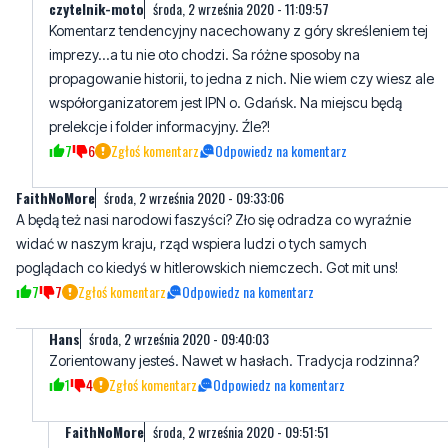
propagowanie historii, to jedna z nich. Nie wiem czy wiesz ale
współorganizatorem jest IPN o. Gdańsk. Na miejscu będą
prelekcje i folder informacyjny. Źle?!
7
6
Zgłoś komentarz
Odpowiedz na komentarz
FaithNoMore
środa, 2 września 2020 - 09:33:06
A będą też nasi narodowi faszyści? Zło się odradza co wyraźnie
widać w naszym kraju, rząd wspiera ludzi o tych samych
poglądach co kiedyś w hitlerowskich niemczech. Got mit uns!
7
7
Zgłoś komentarz
Odpowiedz na komentarz
Hans
środa, 2 września 2020 - 09:40:03
Zorientowany jesteś. Nawet w hasłach. Tradycja rodzinna?
1
4
Zgłoś komentarz
Odpowiedz na komentarz
FaithNoMore
środa, 2 września 2020 - 09:51:51
Raczej znajomość historii. Tobie też radzę przeczytać kilka
książek, wiedza nie boli.
4
2
Zgłoś komentarz
Odpowiedz na komentarz