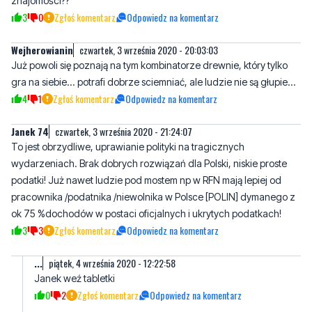
Wejherowianin
czwartek, 3 września 2020 - 20:03:03
Już powoli się poznają na tym kombinatorze drewnie, który tylko
gra na siebie... potrafi dobrze sciemniać, ale ludzie nie są głupie...
4
1
Zgłoś komentarz
Odpowiedz na komentarz
Janek 74
czwartek, 3 września 2020 - 21:24:07
To jest obrzydliwe, uprawianie polityki na tragicznych
wydarzeniach. Brak dobrych rozwiązań dla Polski, niskie proste
podatki! Już nawet ludzie pod mostem np w RFN mają lepiej od
pracownika /podatnika /niewolnika w Polsce [POLIN] dymanego z
ok 75 %dochodów w postaci oficjalnych i ukrytych podatkach!
3
3
Zgłoś komentarz
Odpowiedz na komentarz
...
piątek, 4 września 2020 - 12:22:58
Janek weź tabletki
0
2
Zgłoś komentarz
Odpowiedz na komentarz
Janek 74
sobota, 5 września 2020 - 06:30:06
Masz za to płacone, wystarczy na najem i tabletki a może