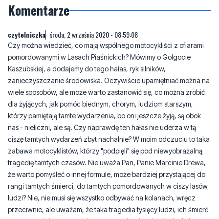
czytelniczka
środa, 2 września 2020 - 08:59:08
Czy można wiedzieć, co mają wspólnego motocykliści z ofiarami
pomordowanymi w Lasach Piaśnickich? Mówimy o Golgocie
Kaszubskiej, a dodajemy do tego hałas, ryk silników,
zanieczyszczanie środowiska. Oczywiście upamiętniać można na
wiele sposobów, ale może warto zastanowić się, co można zrobić
dla żyjących, jak pomóc biednym, chorym, ludziom starszym,
którzy pamiętają tamte wydarzenia, bo oni jeszcze żyją, są obok
nas - nieliczni, ale są. Czy naprawdę ten hałas nie uderza w tą
ciszę tamtych wydarzeń zbyt nachalnie? W moim odczuciu to taka
zabawa motocyklistów, którzy "podpięli" się pod niewyobrażalną
tragedię tamtych czasów. Nie uważa Pan, Panie Marcinie Drewa,
że warto pomyśleć o innej formule, może bardziej przystającej do
rangi tamtych śmierci, do tamtych pomordowanych w ciszy lasów
ludzi? Nie, nie musi się wszystko odbywać na kolanach, wręcz
przeciwnie, ale uważam, że taka tragedia tysięcy ludzi, ich śmierć
w tamtym miejscu zasługuje na znacznie więcej, niż ryk silnika
motocyklowego.
25
11
Zgłoś komentarz
Odpowiedz na komentarz