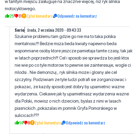
Serio
środa, 2 września 2020 - 09:43:33
Szukanie problemu tam gdzie go nie ma to taka polska
mentalnosc!!! Bedzie msza beda kwiaty napewno beda
wspomniane osoby ktore jeszcze pamietaja tamte czasy, tak jak
w latach poprzednich!!! Cel i sposob sie sprawdza bo jesli ktos
nie wie po co tyle motorow to pewnie sie zainteresuje, wogle ci
mlodsi . Nie demonizuj , ryk silnika moze i glosny ale cel
szczytny. Podziwiam ze tyle ludzi potrafi sie zorganizowac i
pokazac, ze kazdy sposob jest dobry by upamietnic wazne
wydarzenia. Ciekawe jak ty upamietniasz wydarzenia wazne
dla Polski, mowisz o nich dzieciom, byslas z nimi w lasach
piasnickich ,pokazalas im pomnik Gryfa Pomorskiego w
sulicicach???
14
8
Zgłoś komentarz
Odpowiedz na komentarz
czytelnik-moto
środa, 2 września 2020 - 11:09:57
Komentarz tendencyjny nacechowany z góry skreśleniem tej
imprezy...a tu nie oto chodzi. Sa różne sposoby na