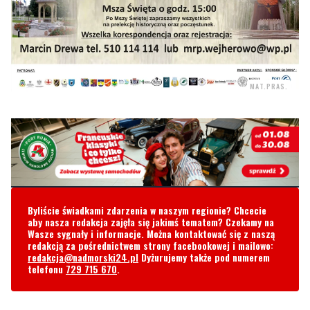
MAT.PRAS.
Byliście świadkami zdarzenia w naszym regionie? Chcecie
aby nasza redakcja zajęła się jakimś tematem? Czekamy na
Wasze sygnały i informacje. Można kontaktować się z naszą
redakcją za pośrednictwem strony facebookowej i mailowo:
redakcja@nadmorski24.pl
Dyżurujemy także pod numerem
telefonu
729 715 670
.
Komentarze