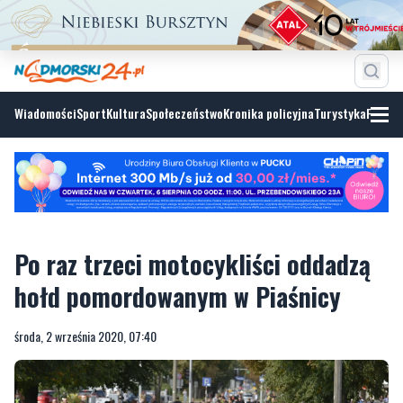
Wiadomości
Sport
Kultura
Społeczeństwo
Kronika policyjna
Turystyka
Fotoga
Po raz trzeci motocykliści oddadzą
hołd pomordowanym w Piaśnicy
środa, 2 września 2020, 07:40