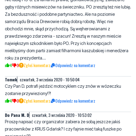
samorządu Bracia Drewowie robią dobrą robotę. Więc nie
obchodzi mnie, skąd przychodzą. Są wejherowianami z
prawdziwego zdarzenia - szacun! Zresztą w naszym mieście
największym szkodnikiem było PO. Przy ich koncepcjach
mielibyśmy dom partii zamiast filharmonii kaszubskiej i menedżera
roku za prezydenta...
4
9
Zgłoś komentarz
Odpowiedz na komentarz
Tomek
czwartek, 3 września 2020 - 10:50:04
Czy Pan D. potrafi jeździć motocyklem czy znów w wózeczku
zostanie przywieziony!?!
4
0
Zgłoś komentarz
Odpowiedz na komentarz
Do Pana M. D
czwartek, 3 września 2020 - 10:53:02
Proszę napisać czy organizator zabiera że sobą jeszcze jakiś
pracowników z KRUS Gdańsk? I czy fajnie mieć taką fuszke po
znajomości??
3
0
Zgłoś komentarz
Odpowiedz na komentarz