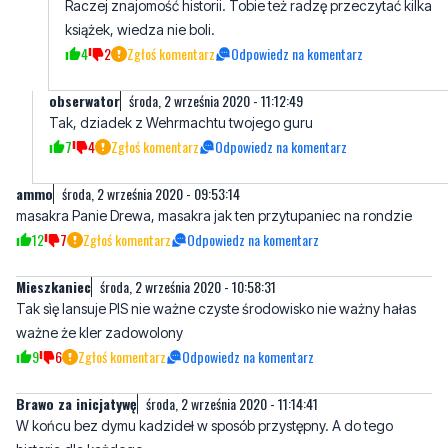
obserwator
środa, 2 września 2020 - 11:12:49
Tak, dziadek z Wehrmachtu twojego guru
7
4
Zgłoś komentarz
Odpowiedz na komentarz
ammo
środa, 2 września 2020 - 09:53:14
masakra Panie Drewa, masakra jak ten przytupaniec na rondzie
12
7
Zgłoś komentarz
Odpowiedz na komentarz
Mieszkaniec
środa, 2 września 2020 - 10:58:31
Tak sìę lansuje PIS nie ważne czyste środowisko nie ważny hałas
ważne że kler zadowolony
9
6
Zgłoś komentarz
Odpowiedz na komentarz
Brawo za inicjatywę
środa, 2 września 2020 - 11:14:41
W końcu bez dymu kadzideł w sposób przystępny. A do tego
historia dla każdego.
6
0
Zgłoś komentarz
Odpowiedz na komentarz