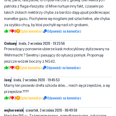
manetke gazu. Pochylenie się mogilami jest szlachetne, ale chyba
za szybko chcą, by ktoś pochylił się nad ich grobami.
7
0
Zgłoś komentarz
Odpowiedz na komentarz
Ciekawy
środa, 2 września 2020 - 19:23:56
Prowadzący ponownie ubierze kask motocyklowy stylizowany na
Wehrmacht ? Świetny i pasujący do sytuacji pomysł. Proponuję
jeszcze wózek boczny z NG42.
5
1
Zgłoś komentarz
Odpowiedz na komentarz
Jony
środa, 2 września 2020 - 19:45:53
Marny ten pisowski drefa szkoda słów... niech się przejedzie, a się
przejedzie ????
6
3
Zgłoś komentarz
Odpowiedz na komentarz
wejherowiak
czwartek, 3 września 2020 - 06:49:58
Nie lubię PiS-u. Za łamanie prawa, gomułkowszyznę, zakazane
gęby różnych misiewiczów na świeczniku. PO zresztą też nie lubię.
Za bezduszność i podobne partyniactwo. Ale na poziomie