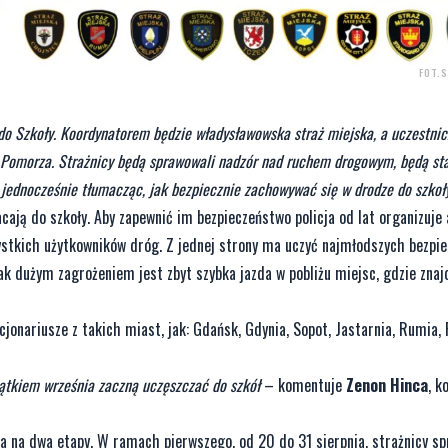
FOT.
do Szkoły. Koordynatorem będzie władysławowska straż miejska, a uczestnic
z Pomorza. Strażnicy będą sprawowali nadzór nad ruchem drogowym, będą sta
jednocześnie tłumacząc, jak bezpiecznie zachowywać się w drodze do szkoły
cają do szkoły. Aby zapewnić im bezpieczeństwo policja od lat organizuje
ystkich użytkowników dróg. Z jednej strony ma uczyć najmłodszych bezpi
ak dużym zagrożeniem jest zbyt szybka jazda w pobliżu miejsc, gdzie znaj
jonariusze z takich miast, jak: Gdańsk, Gdynia, Sopot, Jastarnia, Rumia, 
zątkiem września zaczną uczęszczać do szkół
– komentuje
Zenon Hinca
, 
ała na dwa etapy. W ramach pierwszego, od 20 do 31 sierpnia, strażnicy s