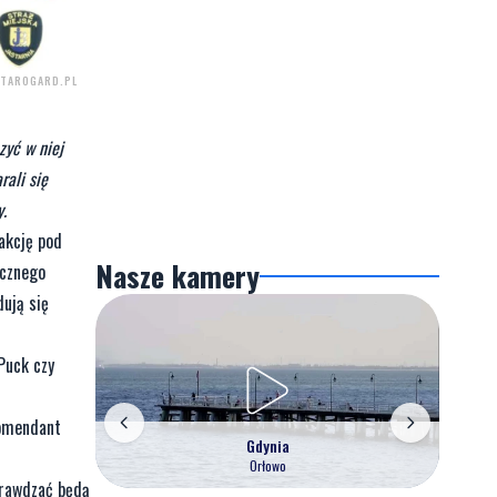
STAROGARD.PL
zyć w niej
rali się
.
 akcję pod
Nasze kamery
ecznego
dują się
Puck czy
komendant
Gdynia
Orłowo
prawdzać będą