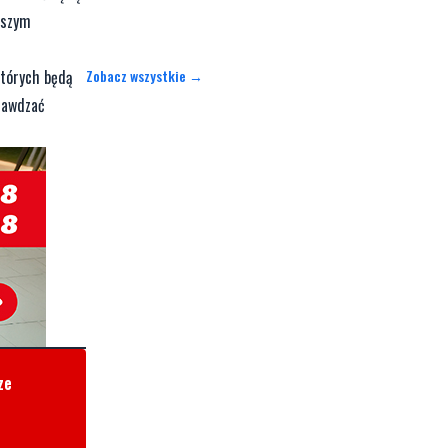
rwszym
Zobacz wszystkie →
których będą
prawdzać
ze