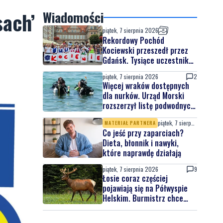
sach’
Wiadomości
piątek, 7 sierpnia 2026
Rekordowy Pochód
Kociewski przeszedł przez
Gdańsk. Tysiące uczestników
na jubileuszowej edycji
piątek, 7 sierpnia 2026
2
Więcej wraków dostępnych
dla nurków. Urząd Morski
rozszerzył listę podwodnych
atrakcji
piątek, 7 sierpnia 2026
MATERIAŁ PARTNERA
Co jeść przy zaparciach?
Dieta, błonnik i nawyki,
które naprawdę działają
piątek, 7 sierpnia 2026
9
Łosie coraz częściej
pojawiają się na Półwyspie
Helskim. Burmistrz chce
nowych znaków drogowych