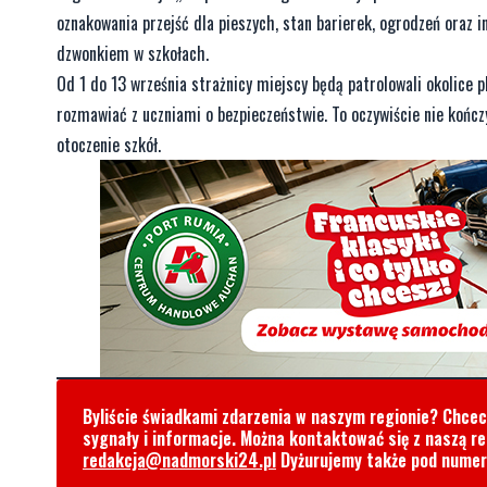
oznakowania przejść dla pieszych, stan barierek, ogrodzeń oraz i
dzwonkiem w szkołach.
Od 1 do 13 września strażnicy miejscy będą patrolowali okolice
rozmawiać z uczniami o bezpieczeństwie. To oczywiście nie kończy
otoczenie szkół.
Byliście świadkami zdarzenia w naszym regionie? Chce
sygnały i informacje. Można kontaktować się z naszą r
redakcja@nadmorski24.pl
Dyżurujemy także pod nume