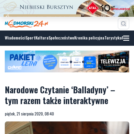
Wiadomości
Sport
Kultura
Społeczeństwo
Kronika policyjna
Turystyka
Fotoga
Narodowe Czytanie ‘Balladyny’ –
tym razem także interaktywne
piątek, 21 sierpnia 2020, 08:40