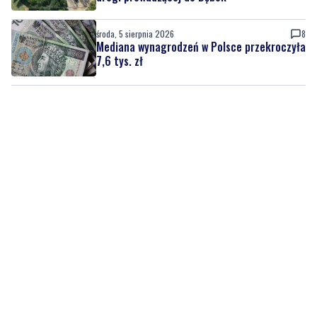
środa, 5 sierpnia 2026
8
Mediana wynagrodzeń w Polsce przekroczyła
7,6 tys. zł