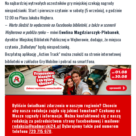
Na najbardziej wytrwałych uczestników gry miejskiej czekają nagrody
niespodzianki. Start i pierwsze czytanie: w sobotę (5 września), o godzinie
12.00 na Placu Jakuba Wejhera.
–
Warto śledzić to wydarzenie na Facebooku biblioteki, a także w scenerii
Wejherowa w pobliżu rynku
– mówi
Ewelina Magdziarczyk-Plebanek
,
dyrektor Miejskiej Biblioteki Publicznej w Wejherowie, dodając, że miejsca
czytania „Balladyny” będą niespodzianką.
Bezpłatną aplikację „Action Track” można znaleźć na stronie internetowej
biblioteki w zakładce Gry Mobilne i pobrać na smartfona.
Byliście świadkami zdarzenia w naszym regionie? Chcecie
aby nasza redakcja zajęła się jakimś tematem? Czekamy na
Wasze sygnały i informacje. Można kontaktować się z naszą
redakcją za pośrednictwem strony facebookowej i mailowo:
redakcja@nadmorski24.pl
Dyżurujemy także pod numerem
telefonu
729 715 670
.