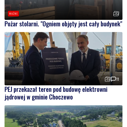
WAŻNE
Pożar stolarni. "Ogniem objęty jest cały budynek"
11
PEJ przekazał teren pod budowę elektrowni
jądrowej w gminie Choczewo