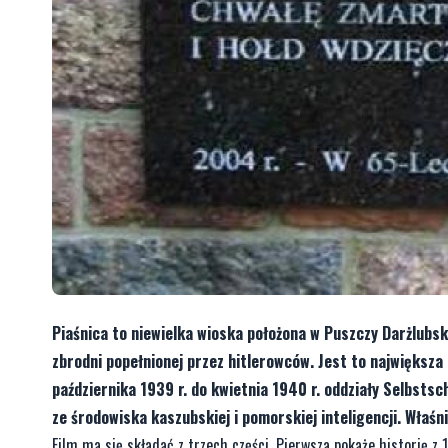
Piaśnica to niewielka wioska położona w Puszczy Darżlubsk
zbrodni popełnionej przez hitlerowców. Jest to największa
października 1939 r. do kwietnia 1940 r. oddziały Selbstsc
ze środowiska kaszubskiej i pomorskiej inteligencji. Właśn
Film ma się składać z trzech części. Pierwsza pokaże historię z