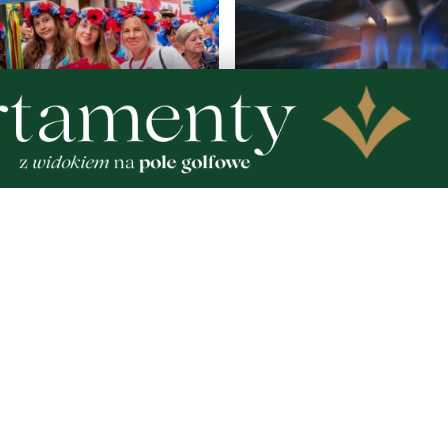
 korowód, muzyka i
Gazowe przygotowania do
e smaki. Nadchodzi
Polska lepiej wygląda niż
ociewia
w Europie
Zobacz
Nad
Two
Fotogalerie
Inf
Nasze HotSpoty
oko
Nasze kamery