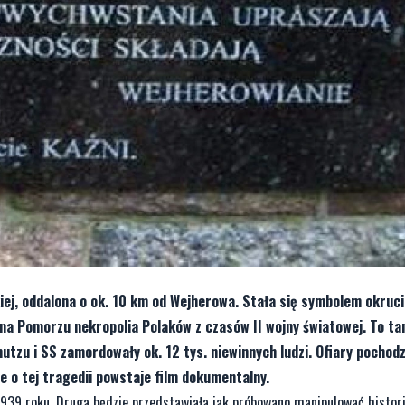
iej, oddalona o ok. 10 km od Wejherowa. Stała się symbolem okruc
 na Pomorzu nekropolia Polaków z czasów II wojny światowej. To t
hutzu i SS zamordowały ok. 12 tys. niewinnych ludzi. Ofiary pochodz
ie o tej tragedii powstaje film dokumentalny.
 1939 roku. Druga będzie przedstawiała jak próbowano manipulować histor