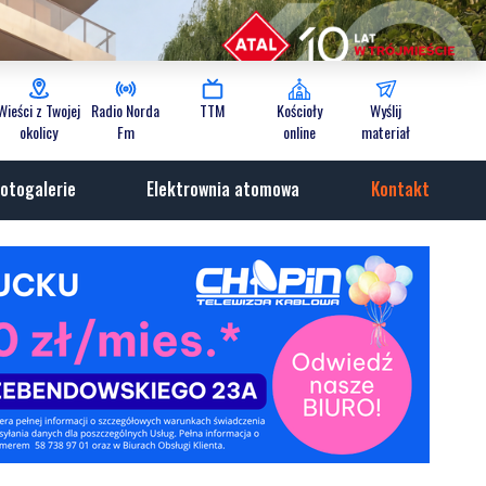
Wieści z Twojej
Radio Norda
TTM
Kościoły
Wyślij
okolicy
Fm
online
materiał
otogalerie
Elektrownia atomowa
Kontakt