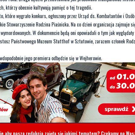
h, którzy obecnie kultywują pamięć o tej tragedii.
 które wygrało konkurs, ogłoszony przez Urząd ds. Kombatantów i Osób
ie Stowarzyszenie Rodzina Piaśnicka. Na co dzień organizacja zajmuje s
ny wymordowanych. W dokumencie będą oni opowiadali o tym jak wyglądały
 kustosz Państwowego Muzeum Stutthof w Sztutowie, zarazem członek Rodz
awdopodobnie jego premiera odbędzie się w Wejherowie.
cie aby nasza redakcja zajęła się jakimś tematem? Czekamy na Was