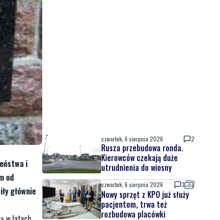
czwartek, 6 sierpnia 2026
2
Rusza przebudowa ronda.
Kierowców czekają duże
ieństwa i
utrudnienia do wiosny
am od
czwartek, 6 sierpnia 2026
3
iły głównie
Nowy sprzęt z KPO już służy
pacjentom, trwa też
rozbudowa placówki
ią w latach