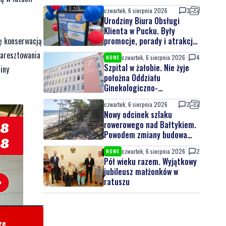
czwartek, 6 sierpnia 2026
3
Urodziny Biura Obsługi
Klienta w Pucku. Były
promocje, porady i atrakcje
ię konserwacją
dla najmłodszych
 aresztowania
czwartek, 6 sierpnia 2026
4
NOWE
Szpital w żałobie. Nie żyje
iny
położna Oddziału
Ginekologiczno-
Położniczego
czwartek, 6 sierpnia 2026
2
Nowy odcinek szlaku
rowerowego nad Bałtykiem.
Powodem zmiany budowa
elektrowni jądrowej
czwartek, 6 sierpnia 2026
2
NOWE
Pół wieku razem. Wyjątkowy
jubileusz małżonków w
ratuszu
ze