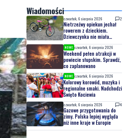
Wiadomości
czwartek, 6 sierpnia 2026
2
Nietrzeźwy opiekun jechał
rowerem z dzieckiem.
Dziewczynka nie miała
kasku
czwartek, 6 sierpnia 2026
NOWE
Weekend pełen atrakcji w
powiecie słupskim. Sprawdź,
co zaplanowano
czwartek, 6 sierpnia 2026
NOWE
Kolorowy korowód, muzyka i
regionalne smaki. Nadchodzi
Święto Kociewia
czwartek, 6 sierpnia 2026
4
Gazowe przygotowania do
zimy. Polska lepiej wygląda
niż inne kraje w Europie