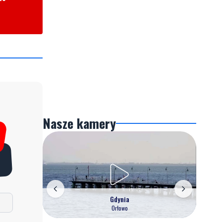
Nasze kamery
Gdynia
Orłowo