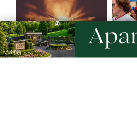
NOWE
NOWE
Weekend pełen atrakcji w powiecie
Kolorowy
słupskim. Sprawdź, co zaplanowano
regionaln
Święto K
Artykuły
Informacje
Wiadomości
O portalu
Sport
Kontakt
Kultura
Regulamin