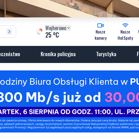
Wejherowo
Nasze
Nasze
o
25
C
kamery
HotSpoty
eczeństwo
Kronika policyjna
Turystyka
F