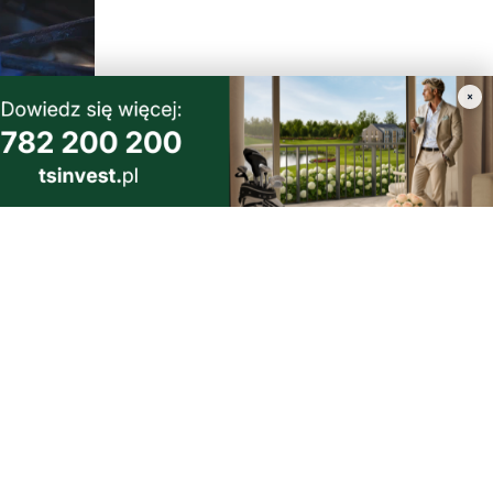
×
4
 zimy.
 inne kraje
morski24.pl - portal informacyjny z Małego Trójmiasta Kaszubskiego.
ja codzienna dawka najnowszych wiadomości z najbliższej okolicy.
ormacje społeczne, kulturalne i sportowe z Wejherowa, Pucka, Redy, Rumi i
lic. Zawsze sprawdzone i aktualne info dla mieszkańców Małego Trójmiasta