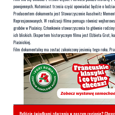
powojennych. Natomiast trzecia część opowiadać będzie o ludziac
Producentem dokumentu jest Stowarzyszenie Auschwitz Memento,
Represjonowanych. W realizacji filmu pomaga również wejherowsk
grobów w Piaśnicy. Członkowie stowarzyszenia to głównie rodzi
ich bliskich. Ekspertem historycznym filmu jest Elżbieta Grot,
Piaśnickiej.
Film dokumentalny ma zostać zakończony jesienią tego roku. Pr
Byliście świadkami zdarzenia w naszym regionie? Chce