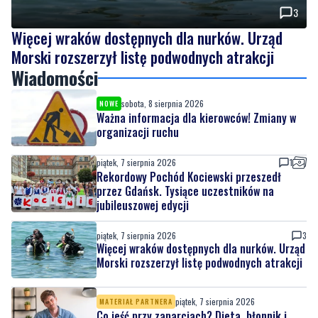
3
Więcej wraków dostępnych dla nurków. Urząd
Morski rozszerzył listę podwodnych atrakcji
Wiadomości
sobota, 8 sierpnia 2026
NOWE
Ważna informacja dla kierowców! Zmiany w
organizacji ruchu
piątek, 7 sierpnia 2026
1
Rekordowy Pochód Kociewski przeszedł
przez Gdańsk. Tysiące uczestników na
jubileuszowej edycji
piątek, 7 sierpnia 2026
3
Więcej wraków dostępnych dla nurków. Urząd
Morski rozszerzył listę podwodnych atrakcji
piątek, 7 sierpnia 2026
MATERIAŁ PARTNERA
Co jeść przy zaparciach? Dieta, błonnik i