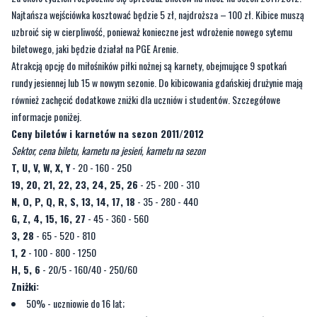
Najtańsza wejściówka kosztować będzie 5 zł, najdroższa – 100 zł. Kibice muszą
uzbroić się w cierpliwość, ponieważ konieczne jest wdrożenie nowego sytemu
biletowego, jaki będzie działał na PGE Arenie.
Atrakcją opcję do miłośników piłki nożnej są karnety, obejmujące 9 spotkań
rundy jesiennej lub 15 w nowym sezonie. Do kibicowania gdańskiej drużynie mają
również zachęcić dodatkowe zniżki dla uczniów i studentów. Szczegółowe
informacje poniżej.
Ceny biletów i karnetów na sezon 2011/2012
Sektor, cena biletu, karnetu na jesień, karnetu na sezon
T, U, V, W, X, Y
- 20 - 160 - 250
19, 20, 21, 22, 23, 24, 25, 26
- 25 - 200 - 310
N, O, P, Q, R, S, 13, 14, 17, 18
- 35 - 280 - 440
G, Z, 4, 15, 16, 27
- 45 - 360 - 560
3, 28
- 65 - 520 - 810
1, 2
- 100 - 800 - 1250
H, 5, 6
- 20/5 - 160/40 - 250/60
Zniżki:
50% - uczniowie do 16 lat;