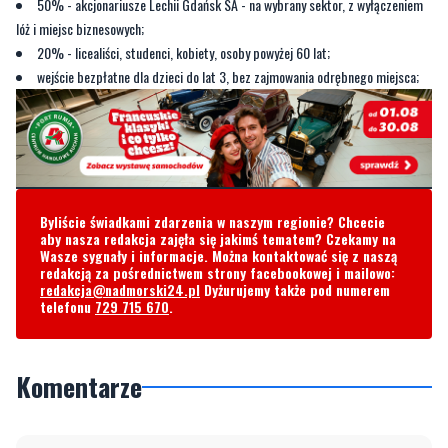
50% - akcjonariusze Lechii Gdańsk SA - na wybrany sektor, z wyłączeniem
lóż i miejsc biznesowych;
20% - licealiści, studenci, kobiety, osoby powyżej 60 lat;
wejście bezpłatne dla dzieci do lat 3, bez zajmowania odrębnego miejsca;
Byliście świadkami zdarzenia w naszym regionie? Chcecie
aby nasza redakcja zajęła się jakimś tematem? Czekamy na
Wasze sygnały i informacje. Można kontaktować się z naszą
redakcją za pośrednictwem strony facebookowej i mailowo:
redakcja@nadmorski24.pl
Dyżurujemy także pod numerem
telefonu
729 715 670
.
Komentarze