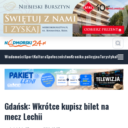
Wiadomości
Sport
Kultura
Społeczeństwo
Kronika policyjna
Turystyka
Fotoga
Gdańsk: Wkrótce kupisz bilet na
mecz Lechii