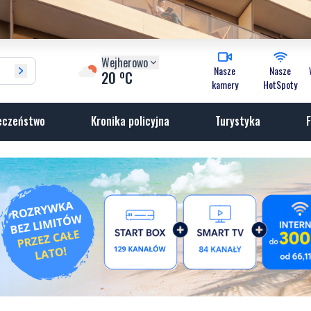
Wejherowo
Nasze
Nasze
o
20
C
kamery
HotSpoty
eczeństwo
Kronika policyjna
Turystyka
F