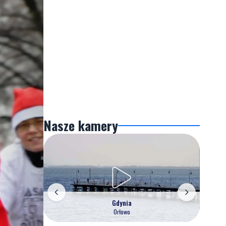
Nasze kamery
Gdynia
Orłowo