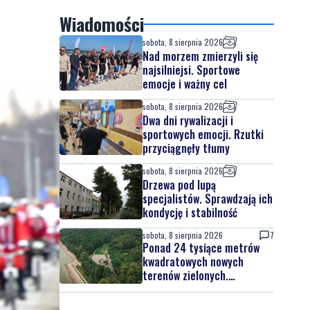
Wiadomości
sobota, 8 sierpnia 2026
Nad morzem zmierzyli się
najsilniejsi. Sportowe
emocje i ważny cel
sobota, 8 sierpnia 2026
Dwa dni rywalizacji i
sportowych emocji. Rzutki
przyciągnęły tłumy
sobota, 8 sierpnia 2026
Drzewa pod lupą
specjalistów. Sprawdzają ich
kondycję i stabilność
sobota, 8 sierpnia 2026
7
Ponad 24 tysiące metrów
kwadratowych nowych
terenów zielonych.
Powstanie nowa przestrzeń
do wypoczynku