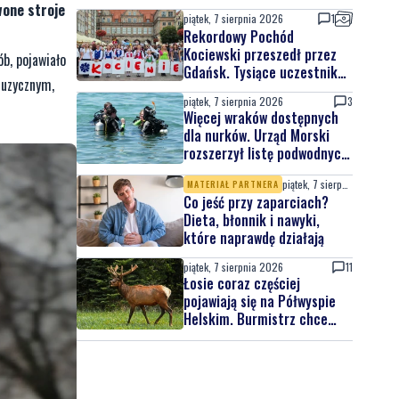
wone stroje
piątek, 7 sierpnia 2026
1
Rekordowy Pochód
Kociewski przeszedł przez
ób, pojawiało
Gdańsk. Tysiące uczestników
Muzycznym,
na jubileuszowej edycji
piątek, 7 sierpnia 2026
3
Więcej wraków dostępnych
dla nurków. Urząd Morski
rozszerzył listę podwodnych
atrakcji
piątek, 7 sierpnia 2026
MATERIAŁ PARTNERA
Co jeść przy zaparciach?
Dieta, błonnik i nawyki,
które naprawdę działają
piątek, 7 sierpnia 2026
11
Łosie coraz częściej
pojawiają się na Półwyspie
Helskim. Burmistrz chce
nowych znaków drogowych