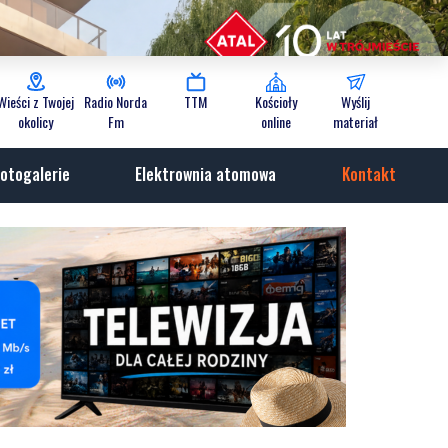
Wieści z Twojej
Radio Norda
TTM
Kościoły
Wyślij
okolicy
Fm
online
materiał
otogalerie
Elektrownia atomowa
Kontakt