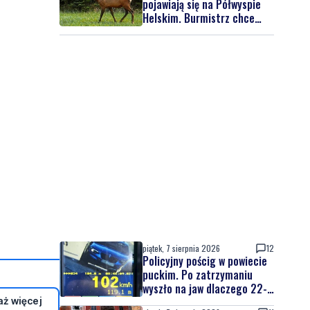
pojawiają się na Półwyspie
Helskim. Burmistrz chce
nowych znaków drogowych
piątek, 7 sierpnia 2026
12
Policyjny pościg w powiecie
puckim. Po zatrzymaniu
wyszło na jaw dlaczego 22-
latek uciekał
ż więcej