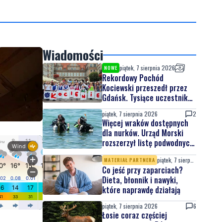
Wiadomości
piątek, 7 sierpnia 2026
NOWE
Rekordowy Pochód
Kociewski przeszedł przez
Gdańsk. Tysiące uczestników
na jubileuszowej edycji
piątek, 7 sierpnia 2026
2
Więcej wraków dostępnych
dla nurków. Urząd Morski
rozszerzył listę podwodnych
atrakcji
piątek, 7 sierpnia 2026
MATERIAŁ PARTNERA
Co jeść przy zaparciach?
Dieta, błonnik i nawyki,
które naprawdę działają
piątek, 7 sierpnia 2026
6
Łosie coraz częściej