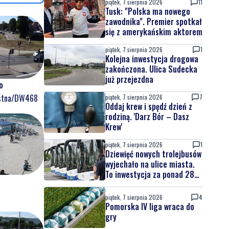
piątek, 7 sierpnia 2026
11
Tusk: "Polska ma nowego
zawodnika". Premier spotkał
się z amerykańskim aktorem
piątek, 7 sierpnia 2026
1
Kolejna inwestycja drogowa
zakończona. Ulica Sudecka
już przejezdna
o
ostna/DW468
piątek, 7 sierpnia 2026
7
Oddaj krew i spędź dzień z
rodziną. 'Darz Bór – Dasz
Krew'
piątek, 7 sierpnia 2026
1
Dziewięć nowych trolejbusów
wyjechało na ulice miasta.
To inwestycja za ponad 28
mln zł
piątek, 7 sierpnia 2026
4
Pomorska IV liga wraca do
gry