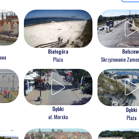
Białogóra
Bolszew
ława
Plaża
Skrzyżowanie Zam
Dębki
Dębki
ul. Morska
Plaża