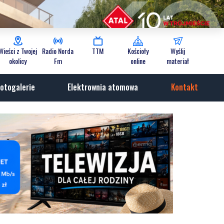
Wieści z Twojej
Radio Norda
TTM
Kościoły
Wyślij
okolicy
Fm
online
materiał
otogalerie
Elektrownia atomowa
Kontakt