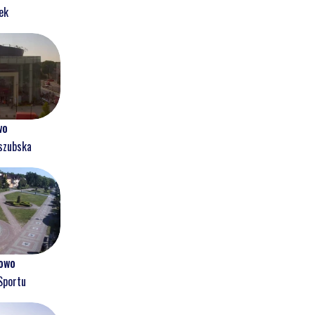
ek
wo
szubska
owo
Sportu