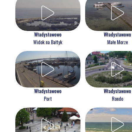
Władysławowo
Władysławowo
Widok na Bałtyk
Małe Morze
Władysławowo
Władysławowo
Port
Rondo