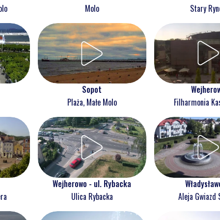
olo
Molo
Stary Ryn
Wejhero
Sopot
Filharmonia Ka
Plaża, Małe Molo
Wejherowo - ul. Rybacka
Władysław
era
Ulica Rybacka
Aleja Gwiazd 