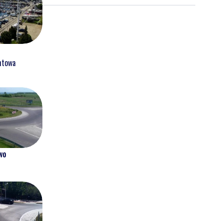
htowa
wo