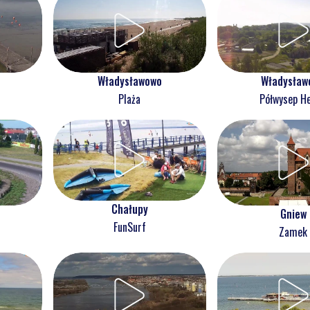
Władysławowo
Władysław
Plaża
Półwysep He
Chałupy
Gniew
FunSurf
Zamek