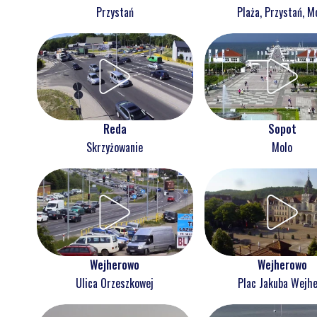
Przystań
Plaża, Przystań, M
Reda
Sopot
Skrzyżowanie
Molo
Wejherowo
Wejherowo
Ulica Orzeszkowej
Plac Jakuba Wejh