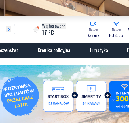
Wejherowo
Nasze
Nasze
o
17
C
kamery
HotSpoty
eczeństwo
Kronika policyjna
Turystyka
F