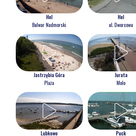
Hel
Hel
Bulwar Nadmorski
ul. Dworcowa
Jastrzębia Góra
Jurata
Plaża
Molo
Lubkowo
Puck