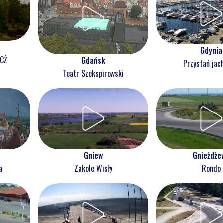
Gdynia
NCŻ
Gdańsk
Przystań jac
Teatr Szekspirowski
Gnieżdże
Gniew
Rondo
a
Zakole Wisły