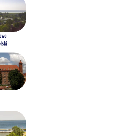
owo
lski