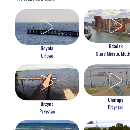
Gdańsk
Gdynia
Stare Miasto, Mot
Orłowo
Chałupy
Brzyno
Przystań
Przystań