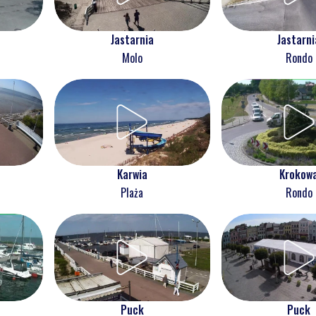
Jastarnia
Jastarni
Molo
Rondo
Karwia
Krokow
Plaża
Rondo
Puck
Puck