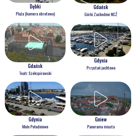
Dębki
Gdańsk
Plaża (kamera obrotowa)
Górki Zachodnie NCŻ
Gdynia
Gdańsk
Przystań jachtowa
Teatr Szekspirowski
Gdynia
Gniew
Molo Południowe
Panorama miasta