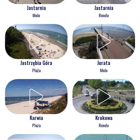
Jastarnia
Jastarnia
Molo
Rondo
Jastrzębia Góra
Jurata
Plaża
Molo
Karwia
Krokowa
Plaża
Rondo