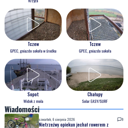
Krzyża
Tczew
Tczew
GPEC, gniazdo sokoła w środku
GPEC, gniazdo sokoła
Sopot
Chałupy
Widok z mola
Solar EASY/SURF
Wiadomości
czwartek, 6 sierpnia 2026
9
Nietrzeźwy opiekun jechał rowerem z