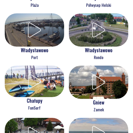
Plaża
Półwysep Helski
Władysławowo
Władysławowo
Port
Rondo
Chałupy
Gniew
FunSurf
Zamek