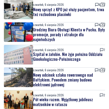
czwartek, 6 sierpnia 2026
6
Nowy sprzęt z KPO już służy pacjentom, trwa
też rozbudowa placówki
czwartek, 6 sierpnia 2026
4
Urodziny Biura Obsługi Klienta w Pucku. Były
promocje, porady i atrakcje dla
najmłodszych
czwartek, 6 sierpnia 2026
7
Szpital w żałobie. Nie żyje położna Oddziału
Ginekologiczno-Położniczego
czwartek, 6 sierpnia 2026
2
Nowy odcinek szlaku rowerowego nad
Bałtykiem. Powodem zmiany budowa
elektrowni jądrowej
czwartek, 6 sierpnia 2026
2
Pół wieku razem. Wyjątkowy jubileusz
małżonków w ratuszu