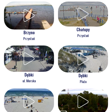
Chałupy
Brzyno
Przystań
Przystań
Dębki
Dębki
ul. Morska
Plaża