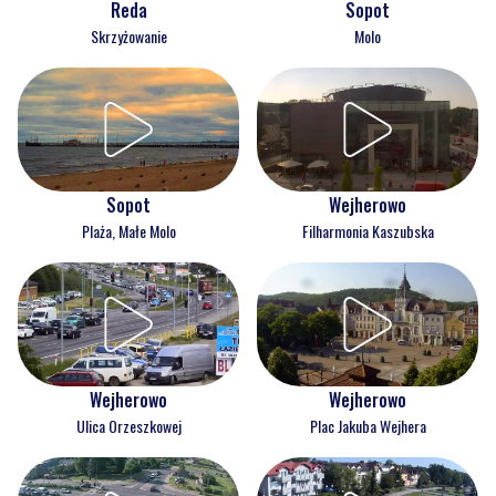
Reda
Sopot
Skrzyżowanie
Molo
Wejherowo
Sopot
Filharmonia Kaszubska
Plaża, Małe Molo
Wejherowo
Wejherowo
Ulica Orzeszkowej
Plac Jakuba Wejhera