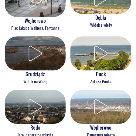
Dębki
Wejherowo
Widok z wieży
Plac Jakuba Wejhera, Fontanna
Grudziądz
Puck
Widok na Wisłę
Zatoka Pucka
Reda
Wejherowo
Jara, panorama miasta
Panorama miasta