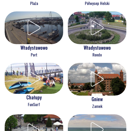
Plaża
Półwysep Helski
Władysławowo
Władysławowo
Port
Rondo
Chałupy
Gniew
FunSurf
Zamek