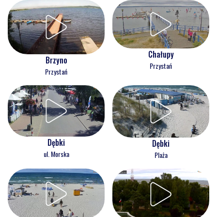
Chałupy
Brzyno
Przystań
Przystań
Dębki
Dębki
ul. Morska
Plaża