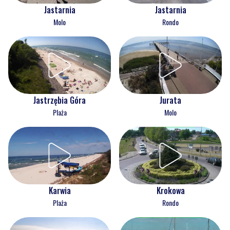
Jastarnia
Jastarnia
Molo
Rondo
Jastrzębia Góra
Jurata
Plaża
Molo
Karwia
Krokowa
Plaża
Rondo