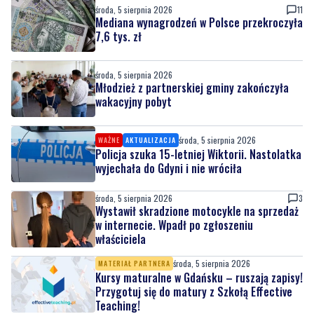
środa, 5 sierpnia 2026
11
Mediana wynagrodzeń w Polsce przekroczyła
7,6 tys. zł
środa, 5 sierpnia 2026
Młodzież z partnerskiej gminy zakończyła
wakacyjny pobyt
środa, 5 sierpnia 2026
WAŻNE
AKTUALIZACJA
Policja szuka 15-letniej Wiktorii. Nastolatka
wyjechała do Gdyni i nie wróciła
środa, 5 sierpnia 2026
3
Wystawił skradzione motocykle na sprzedaż
w internecie. Wpadł po zgłoszeniu
właściciela
środa, 5 sierpnia 2026
MATERIAŁ PARTNERA
Kursy maturalne w Gdańsku – ruszają zapisy!
Przygotuj się do matury z Szkołą Effective
Teaching!