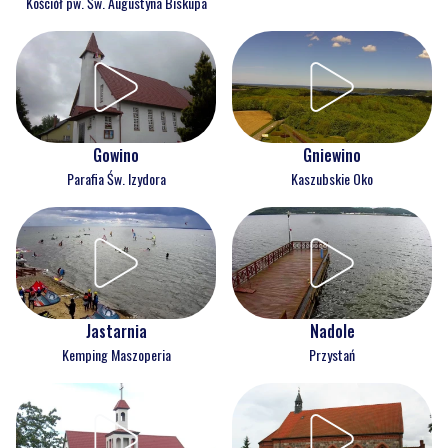
Kościół pw. Św. Augustyna Biskupa
Gowino
Gniewino
Parafia Św. Izydora
Kaszubskie Oko
Jastarnia
Nadole
Kemping Maszoperia
Przystań