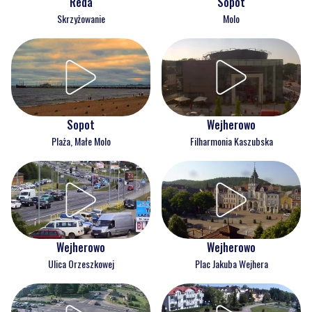
Reda
Sopot
Skrzyżowanie
Molo
Wejherowo
Sopot
Filharmonia Kaszubska
Plaża, Małe Molo
Wejherowo
Wejherowo
Ulica Orzeszkowej
Plac Jakuba Wejhera