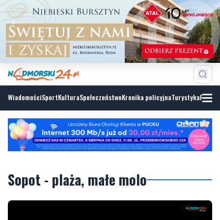
Wiadomości
Sport
Kultura
Społeczeństwo
Kronika policyjna
Turystyka
Fotoga
Sopot - plaża, małe molo