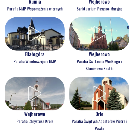
Rumia
Wejherowo
Parafia NMP Wspomożenia wiernych
Sanktuarium Pasyjno-Maryjne
Białogóra
Wejherowo
Parafia Wniebowzięcia NMP
Parafia Św. Leona Wielkiego i
Stanisława Kostki
Wejherowo
Orle
Parafia Chrystusa Króla
Parafia Świętych Apostołów Piotra i
Pawła