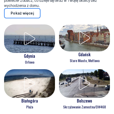
powiecie! Zobacz, co dzieje się teraz w Twojej okolicy bez
wychodzenia z domu.
Pokaż więcej
Gdańsk
Gdynia
Stare Miasto, Motława
Orłowo
Białogóra
Bolszewo
Plaża
Skrzyżowanie Zamostna/DW468