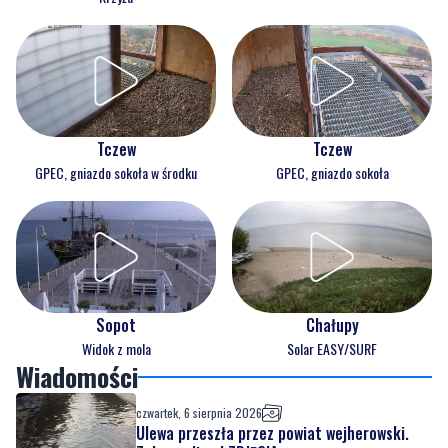
Tczew
Tczew
GPEC, gniazdo sokoła w środku
GPEC, gniazdo sokoła
Sopot
Chałupy
Widok z mola
Solar EASY/SURF
Wiadomości
czwartek, 6 sierpnia 2026
Ulewa przeszła przez powiat wejherowski.