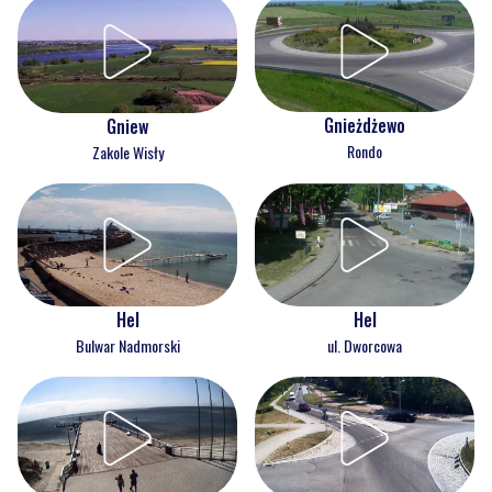
Gnieżdżewo
Gniew
Rondo
Zakole Wisły
Hel
Hel
Bulwar Nadmorski
ul. Dworcowa