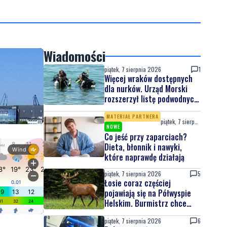
Wiadomości
piątek, 7 sierpnia 2026
1
Więcej wraków dostępnych
dla nurków. Urząd Morski
rozszerzył listę podwodnych
atrakcji
MATERIAŁ PARTNERA
piątek, 7 sierpnia 2026
NOWE
Co jeść przy zaparciach?
Dieta, błonnik i nawyki,
które naprawdę działają
piątek, 7 sierpnia 2026
5
Łosie coraz częściej
pojawiają się na Półwyspie
Helskim. Burmistrz chce
nowych znaków drogowych
piątek, 7 sierpnia 2026
6