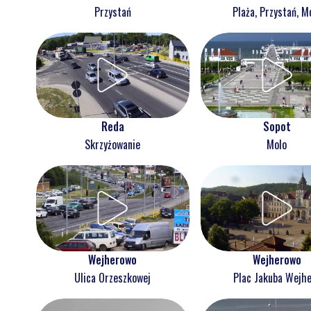
Przystań
Plaża, Przystań, M
Reda
Sopot
Skrzyżowanie
Molo
Wejherowo
Wejherowo
Ulica Orzeszkowej
Plac Jakuba Wejh