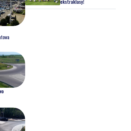
ekstraklasy!
htowa
wo