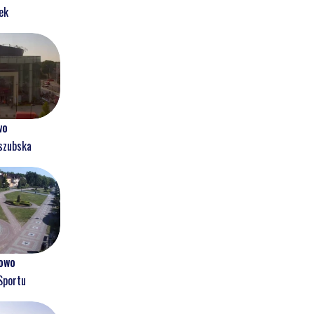
ek
wo
szubska
owo
Sportu