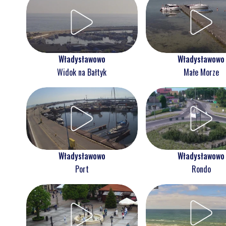
Władysławowo
Władysławowo
Widok na Bałtyk
Małe Morze
Władysławowo
Władysławowo
Port
Rondo