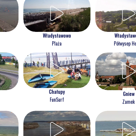
Władysławowo
Władysław
Plaża
Półwysep He
Chałupy
Gniew
FunSurf
Zamek