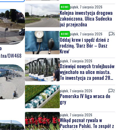
piątek, 7 sierpnia 2026
NOWE
Kolejna inwestycja drogowa
zakończona. Ulica Sudecka
już przejezdna
piątek, 7 sierpnia 2026
5
NOWE
Oddaj krew i spędź dzień z
rodziną. 'Darz Bór – Dasz
o
Krew'
ostna/DW468
piątek, 7 sierpnia 2026
Dziewięć nowych trolejbusów
wyjechało na ulice miasta.
To inwestycja za ponad 28
mln zł
piątek, 7 sierpnia 2026
2
Pomorska IV liga wraca do
gry
piątek, 7 sierpnia 2026
Wikęd poznał rywala w
Pucharze Polski. To zespół z