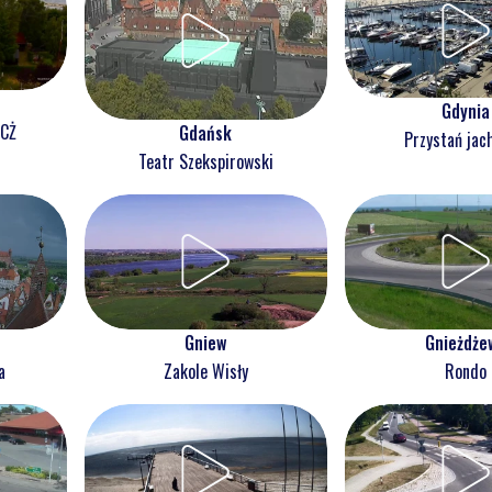
Gdynia
NCŻ
Gdańsk
Przystań jac
Teatr Szekspirowski
Gnieżdże
Gniew
Rondo
a
Zakole Wisły