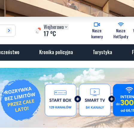
Wejherowo
Nasze
Nasze
o
17
C
kamery
HotSpoty
eczeństwo
Kronika policyjna
Turystyka
F