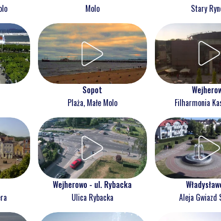
olo
Molo
Stary Ryn
Wejhero
Sopot
Filharmonia Ka
Plaża, Małe Molo
Wejherowo - ul. Rybacka
Władysław
era
Ulica Rybacka
Aleja Gwiazd 