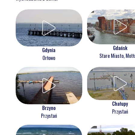
Gdańsk
Gdynia
Stare Miasto, Mot
Orłowo
Chałupy
Brzyno
Przystań
Przystań