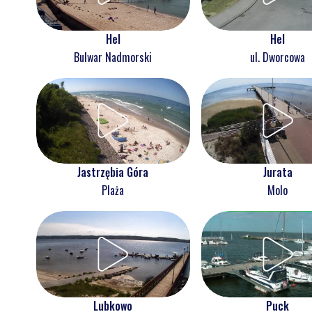
Hel
Hel
Bulwar Nadmorski
ul. Dworcowa
Jastrzębia Góra
Jurata
Plaża
Molo
Lubkowo
Puck