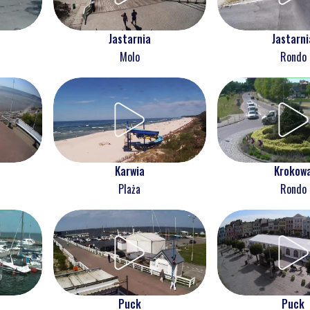
Jastarnia
Jastarni
Molo
Rondo
Karwia
Krokow
Plaża
Rondo
Puck
Puck