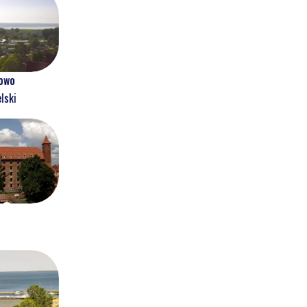
owo
lski