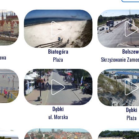
Białogóra
Bolszew
ława
Plaża
Skrzyżowanie Zam
Dębki
Dębki
ul. Morska
Plaża