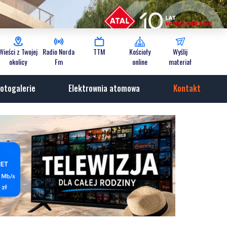
Wieści z Twojej
Radio Norda
TTM
Kościoły
Wyślij
okolicy
Fm
online
materiał
otogalerie
Elektrownia atomowa
Kontakt