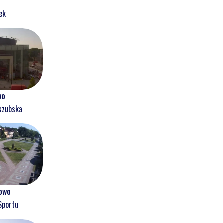
ek
wo
szubska
owo
Sportu