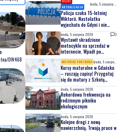
WAŻNE
środa, 5 sierpnia 2026
AKTUALIZACJA
Policja szuka 15-letniej
Wiktorii. Nastolatka
wyjechała do Gdyni i nie
wróciła
środa, 5 sierpnia 2026
3
Wystawił skradzione
motocykle na sprzedaż w
internecie. Wpadł po
o
zgłoszeniu właściciela
ostna/DW468
środa, 5 sierpnia 2026
MATERIAŁ PARTNERA
Kursy maturalne w Gdańsku
– ruszają zapisy! Przygotuj
się do matury z Szkołą
Effective Teaching!
środa, 5 sierpnia 2026
Rekordowa frekwencja na
rodzinnym pikniku
ekologicznym
środa, 5 sierpnia 2026
Kolejne drogi z nową
nawierzchnią. Trwają prace w