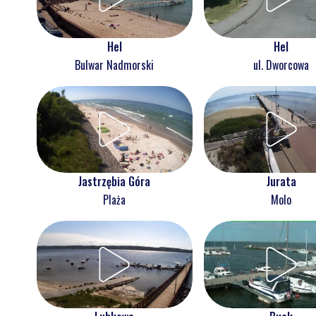
Hel
Hel
Bulwar Nadmorski
ul. Dworcowa
Jastrzębia Góra
Jurata
Plaża
Molo