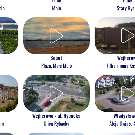
Puck
Puck
olo
Molo
Stary Ryn
Wejhero
Sopot
Filharmonia Ka
Plaża, Małe Molo
Wejherowo - ul. Rybacka
Władysław
era
Ulica Rybacka
Aleja Gwiazd 