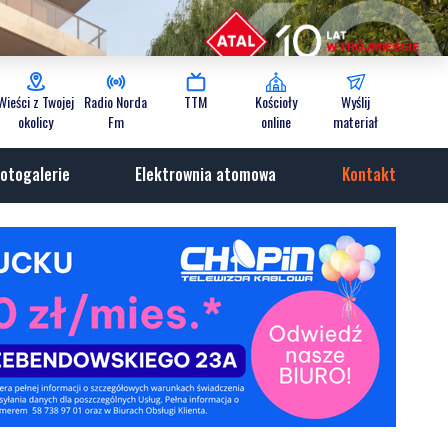
Wieści z Twojej
Radio Norda
TTM
Kościoły
Wyślij
okolicy
Fm
online
materiał
otogalerie
Elektrownia atomowa
Kontakt