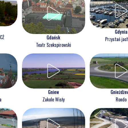
Gdynia
NCŻ
Gdańsk
Przystań jac
Teatr Szekspirowski
Gnieżdże
Gniew
Rondo
a
Zakole Wisły