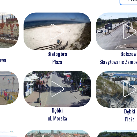
Białogóra
Bolszew
ława
Plaża
Skrzyżowanie Zam
Dębki
Dębki
ul. Morska
Plaża