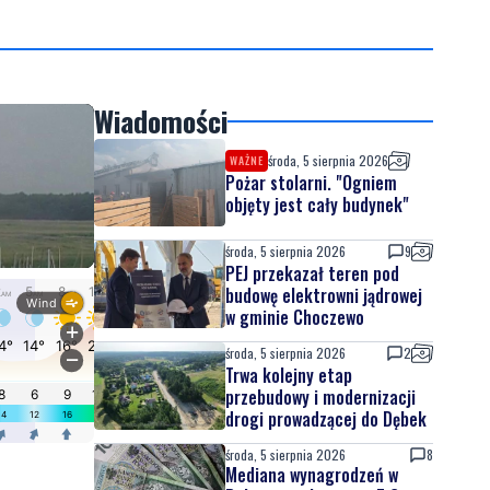
Wiadomości
środa, 5 sierpnia 2026
WAŻNE
Pożar stolarni. "Ogniem
objęty jest cały budynek"
środa, 5 sierpnia 2026
9
PEJ przekazał teren pod
budowę elektrowni jądrowej
w gminie Choczewo
środa, 5 sierpnia 2026
2
Trwa kolejny etap
przebudowy i modernizacji
drogi prowadzącej do Dębek
środa, 5 sierpnia 2026
8
Mediana wynagrodzeń w