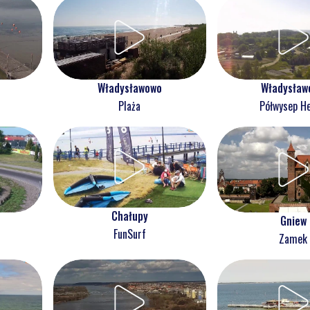
Władysławowo
Władysław
Plaża
Półwysep He
Chałupy
Gniew
FunSurf
Zamek