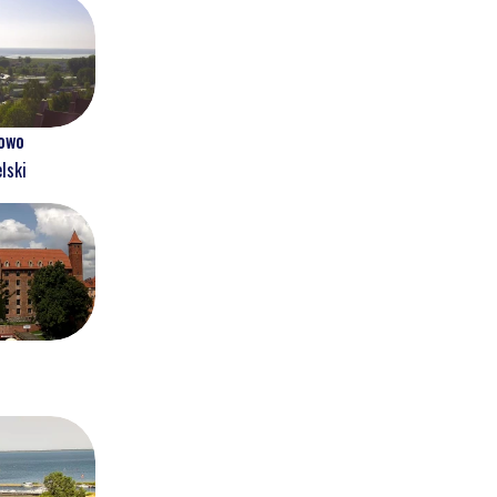
owo
lski