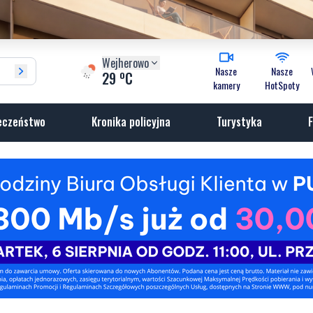
Wejherowo
Nasze
Nasze
o
29
C
kamery
HotSpoty
eczeństwo
Kronika policyjna
Turystyka
F