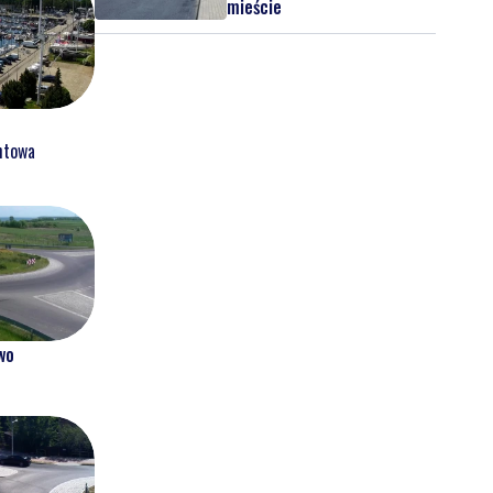
mieście
htowa
wo