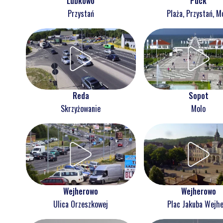
Lubkowo
Puck
Przystań
Plaża, Przystań, M
Reda
Sopot
Skrzyżowanie
Molo
Wejherowo
Wejherowo
Ulica Orzeszkowej
Plac Jakuba Wejh