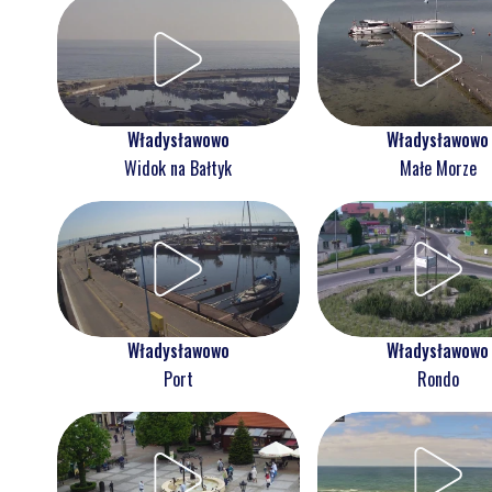
Władysławowo
Władysławowo
Widok na Bałtyk
Małe Morze
Władysławowo
Władysławowo
Port
Rondo