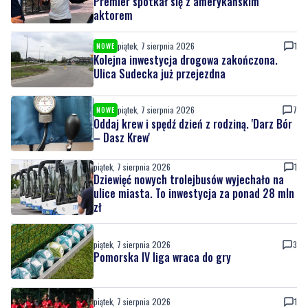
Premier spotkał się z amerykańskim
aktorem
piątek, 7 sierpnia 2026
1
NOWE
Kolejna inwestycja drogowa zakończona.
Ulica Sudecka już przejezdna
piątek, 7 sierpnia 2026
7
NOWE
Oddaj krew i spędź dzień z rodziną. 'Darz Bór
– Dasz Krew'
piątek, 7 sierpnia 2026
1
Dziewięć nowych trolejbusów wyjechało na
ulice miasta. To inwestycja za ponad 28 mln
zł
piątek, 7 sierpnia 2026
3
Pomorska IV liga wraca do gry
piątek, 7 sierpnia 2026
1