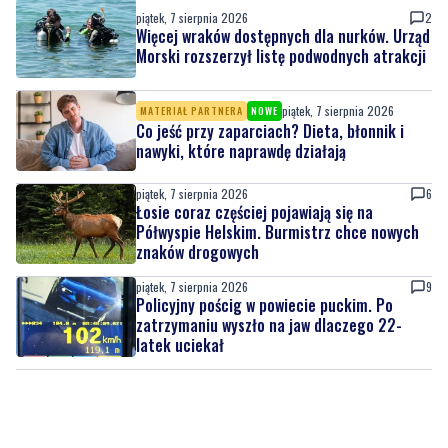
piątek, 7 sierpnia 2026
2
Więcej wraków dostępnych dla nurków. Urząd
Morski rozszerzył listę podwodnych atrakcji
piątek, 7 sierpnia 2026
MATERIAŁ PARTNERA
NOWE
Co jeść przy zaparciach? Dieta, błonnik i
nawyki, które naprawdę działają
piątek, 7 sierpnia 2026
6
Łosie coraz częściej pojawiają się na
Półwyspie Helskim. Burmistrz chce nowych
znaków drogowych
piątek, 7 sierpnia 2026
9
Policyjny pościg w powiecie puckim. Po
zatrzymaniu wyszło na jaw dlaczego 22-
latek uciekał