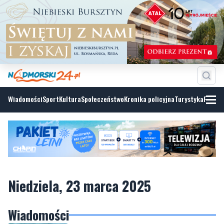
Wiadomości
Sport
Kultura
Społeczeństwo
Kronika policyjna
Turystyka
Fotoga
Niedziela, 23 marca 2025
Wiadomości