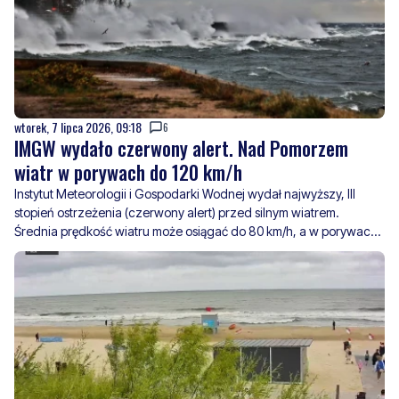
wtorek, 7 lipca 2026, 09:18
6
IMGW wydało czerwony alert. Nad Pomorzem
wiatr w porywach do 120 km/h
Instytut Meteorologii i Gospodarki Wodnej wydał najwyższy, III
stopień ostrzeżenia (czerwony alert) przed silnym wiatrem.
Średnia prędkość wiatru może osiągać do 80 km/h, a w porywach
nawet do 120 km/h. Najsilniejszych podmuchów należy
spodziewać się nad s