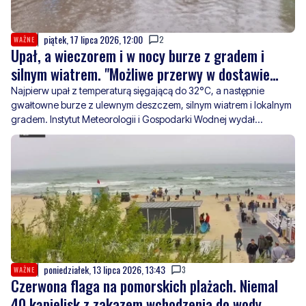
piątek, 17 lipca 2026, 12:00
2
WAŻNE
Upał, a wieczorem i w nocy burze z gradem i
silnym wiatrem. "Możliwe przerwy w dostawie
prądu"
Najpierw upał z temperaturą sięgającą do 32°C, a następnie
gwałtowne burze z ulewnym deszczem, silnym wiatrem i lokalnym
gradem. Instytut Meteorologii i Gospodarki Wodnej wydał
ostrzeżenia pierwszego i drugiego stopnia.
poniedziałek, 13 lipca 2026, 13:43
3
WAŻNE
Czerwona flaga na pomorskich plażach. Niemal
40 kąpielisk z zakazem wchodzenia do wody