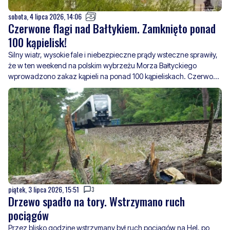
sobota, 4 lipca 2026, 14:06
Czerwone flagi nad Bałtykiem. Zamknięto ponad
100 kąpielisk!
Silny wiatr, wysokie fale i niebezpieczne prądy wsteczne sprawiły,
że w ten weekend na polskim wybrzeżu Morza Bałtyckiego
wprowadzono zakaz kąpieli na ponad 100 kąpieliskach. Czerwone
flagi pojawiły się m.in. w popularnych miejscowościach
turystycznych, ta
piątek, 3 lipca 2026, 15:51
3
Drzewo spadło na tory. Wstrzymano ruch
pociągów
Przez blisko godzinę wstrzymany był ruch pociągów na Hel, po