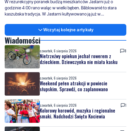
W rezurekcyjny poranek budzą mieszkańców Jastarni już o
godzinie 4:00 rano waląc w wielki bęben. Bãblowanié to stara
kaszubska tradycja. W Jastarni kultywowano ją już w
dziewiętnastym wieku.
Wczytaj kolejne artykuły
Wiadomości
czwartek, 6 sierpnia 2026
8
Nietrzeźwy opiekun jechał rowerem z
dzieckiem. Dziewczynka nie miała kasku
czwartek, 6 sierpnia 2026
Weekend pełen atrakcji w powiecie
słupskim. Sprawdź, co zaplanowano
czwartek, 6 sierpnia 2026
1
Kolorowy korowód, muzyka i regionalne
smaki. Nadchodzi Święto Kociewia