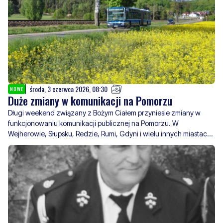
środa, 3 czerwca 2026, 08:30
NOWE
Duże zmiany w komunikacji na Pomorzu
Długi weekend związany z Bożym Ciałem przyniesie zmiany w
funkcjonowaniu komunikacji publicznej na Pomorzu. W
Wejherowie, Słupsku, Redzie, Rumi, Gdyni i wielu innych miastach
obowiązywać będą inne rozkłady jazdy. Dodatkowo procesje
mogą powodować czasowe u