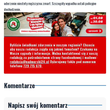
uderzenie niestety mężczyzna zmarł. Szczegóły wypadku ustali policyjne
dochodzenie.
Byliście świadkami zdarzenia w naszym regionie? Chcecie
aby nasza redakcja zajęła się jakimś tematem? Czekamy na
Wasze sygnały i informacje. Można kontaktować się z naszą
redakcją za pośrednictwem strony facebookowej i mailowo:
redakcja@nadmorski24.pl
Dyżurujemy także pod numerem
telefonu
729 715 670
.
Komentarze
Napisz swój komentarz