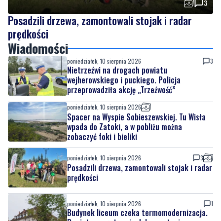
3
Posadzili drzewa, zamontowali stojak i radar
prędkości
Wiadomości
poniedziałek, 10 sierpnia 2026
3
Nietrzeźwi na drogach powiatu
wejherowskiego i puckiego. Policja
przeprowadziła akcję „Trzeźwość”
poniedziałek, 10 sierpnia 2026
Spacer na Wyspie Sobieszewskiej. Tu Wisła
wpada do Zatoki, a w pobliżu można
zobaczyć foki i bieliki
poniedziałek, 10 sierpnia 2026
3
Posadzili drzewa, zamontowali stojak i radar
prędkości
poniedziałek, 10 sierpnia 2026
1
Budynek liceum czeka termomodernizacja.