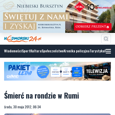
Wiadomości
Sport
Kultura
Społeczeństwo
Kronika policyjna
Turystyka
Fotoga
Śmierć na rondzie w Rumi
środa, 30 maja 2012, 06:34