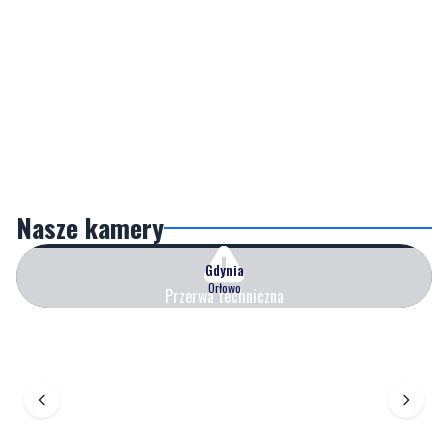
Nasze kamery
Gdynia
Orłowo
Przerwa techniczna