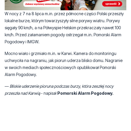
W nocy z 7 na 8 lipca m.in. przez północne części Polski przeszły
lokalne burze, którym towarzyszyły silne porywy wiatru. Porywy
sięgały 90 km/h, a na Półwyspie Helskim przekraczały nawet 100
km/h. Przed załamaniem pogody ostrzegał m.in. Pomorski Alarm
Pogodowy i IMGW.
Mocno wiało i grzmiało m.in. w Karwi. Kamera do monitoringu
uchwyciła na nagraniu, jak piorun uderza blisko domu. Nagranie
w swoich mediach społecznościowych opublikował Pomorski
Alarm Pogodowy.
—
Bliskie uderzenie pioruna podczas burzy, która zeszłej nocy
przeszła nad Karwią
- napisał
Pomorski Alarm Pogodowy.