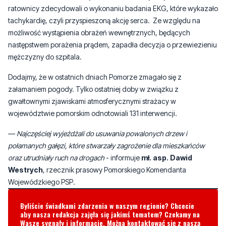
ratownicy zdecydowali o wykonaniu badania EKG, które wykazało
tachykardię, czyli przyspieszoną akcję serca. Ze względu na
możliwość wystąpienia obrażeń wewnętrznych, będących
następstwem porażenia prądem, zapadła decyzja o przewiezieniu
mężczyzny do szpitala.
Dodajmy, że w ostatnich dniach Pomorze zmagało się z
załamaniem pogody. Tylko ostatniej doby w związku z
gwałtownymi zjawiskami atmosferycznymi strażacy w
województwie pomorskim odnotowiali 131 interwencji.
—
Najczęściej wyjeżdżali do usuwania powalonych drzew i
połamanych gałęzi, które stwarzały zagrożenie dla mieszkańców
oraz utrudniały ruch na drogach
- informuje
mł. asp. Dawid
Westrych
, rzecznik prasowy Pomorskiego Komendanta
Wojewódzkiego PSP.
Byliście świadkami zdarzenia w naszym regionie? Chcecie
aby nasza redakcja zajęła się jakimś tematem? Czekamy na
Wasze sygnały i informacje. Można kontaktować się z naszą