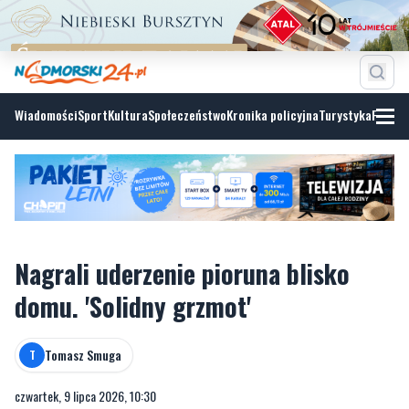
Wiadomości
Sport
Kultura
Społeczeństwo
Kronika policyjna
Turystyka
Fotoga
Nagrali uderzenie pioruna blisko
domu. 'Solidny grzmot'
Tomasz Smuga
T
czwartek, 9 lipca 2026, 10:30