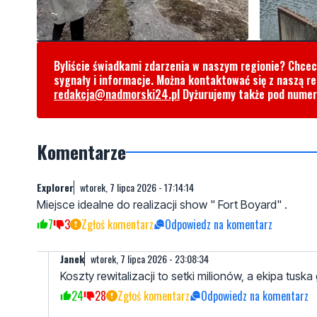
Byliście świadkami zdarzenia w naszym regionie? Chce
sygnały i informacje. Można kontaktować się z naszą r
redakcja@nadmorski24.pl
Dyżurujemy także pod nume
Komentarze
Explorer
wtorek, 7 lipca 2026 - 17:14:14
Miejsce idealne do realizacji show " Fort Boyard" .
7
3
Zgłoś komentarz
Odpowiedz na komentarz
Janek
wtorek, 7 lipca 2026 - 23:08:34
Koszty rewitalizacji to setki milionów, a ekipa tusk
24
28
Zgłoś komentarz
Odpowiedz na komentarz