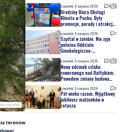
czwartek, 6 sierpnia 2026
4
Urodziny Biura Obsługi
Klienta w Pucku. Były
promocje, porady i atrakcje
dla najmłodszych
czwartek, 6 sierpnia 2026
7
Szpital w żałobie. Nie żyje
położna Oddziału
Ginekologiczno-
Położniczego
czwartek, 6 sierpnia 2026
2
Nowy odcinek szlaku
rowerowego nad Bałtykiem.
Powodem zmiany budowa
elektrowni jądrowej
czwartek, 6 sierpnia 2026
2
Pół wieku razem. Wyjątkowy
jubileusz małżonków w
ratuszu
INY GNIEWINO
ia terenów
ądowej