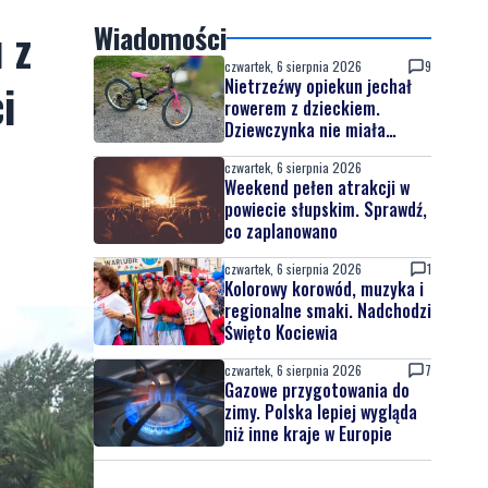
 z
Wiadomości
czwartek, 6 sierpnia 2026
9
i
Nietrzeźwy opiekun jechał
rowerem z dzieckiem.
Dziewczynka nie miała
kasku
czwartek, 6 sierpnia 2026
Weekend pełen atrakcji w
powiecie słupskim. Sprawdź,
co zaplanowano
czwartek, 6 sierpnia 2026
1
Kolorowy korowód, muzyka i
regionalne smaki. Nadchodzi
Święto Kociewia
czwartek, 6 sierpnia 2026
7
Gazowe przygotowania do
zimy. Polska lepiej wygląda
niż inne kraje w Europie