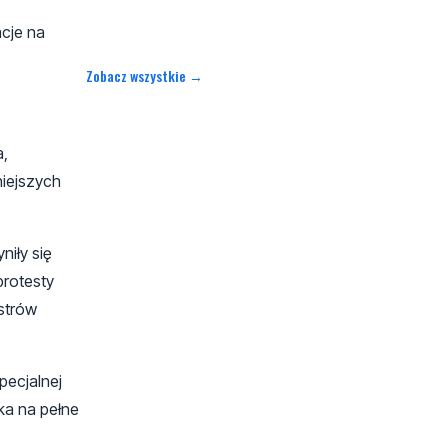
cje na
Zobacz wszystkie →
a,
iejszych
iły się
protesty
strów
pecjalnej
ka na pełne