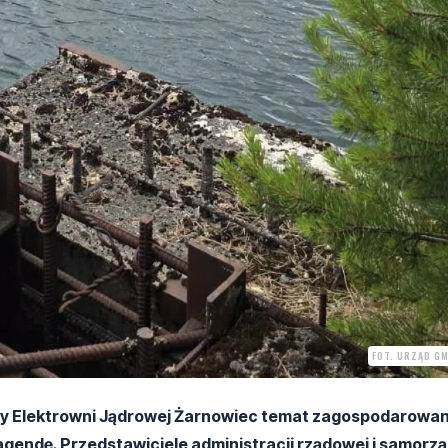
FOT. URZĄD GM
y Elektrowni Jądrowej Żarnowiec temat zagospodarowan
gendę. Przedstawiciele administracji rządowej i samorz