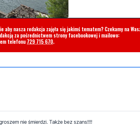
cie aby nasza redakcja zajęła się jakimś tematem? Czekamy na Was
edakcją za pośrednictwem strony facebookowej i mailowo:
rem telefonu
729 715 670
.
a groszem nie śmierdzi. Także bez szans!!!!