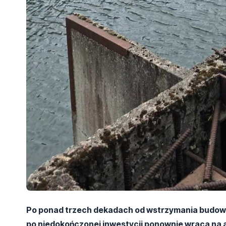
Po ponad trzech dekadach od wstrzymania budow
po niedokończonej inwestycji ponownie wraca na a