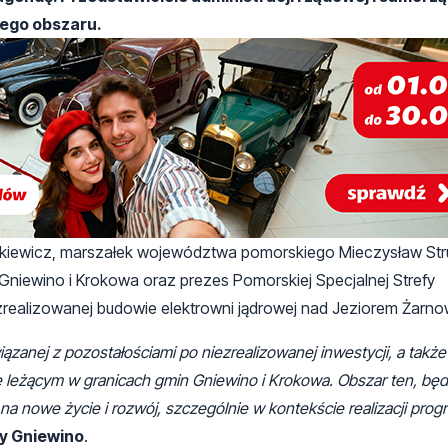
tego obszaru.
tkiewicz, marszałek województwa pomorskiego Mieczysław Str
 Gniewino i Krokowa oraz prezes Pomorskiej Specjalnej Strefy
zrealizowanej budowie elektrowni jądrowej nad Jeziorem Żarno
iązanej z pozostałościami po niezrealizowanej inwestycji, a takż
e leżącym w granicach gmin Gniewino i Krokowa. Obszar ten, będ
na nowe życie i rozwój, szczególnie w kontekście realizacji pro
y Gniewino
.