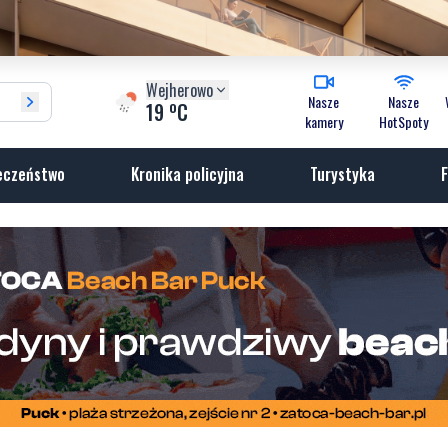
Wejherowo
Nasze
Nasze
o
19
C
kamery
HotSpoty
eczeństwo
Kronika policyjna
Turystyka
F