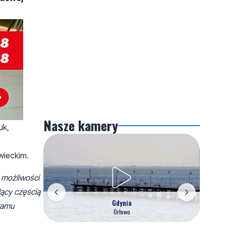
Nasze kamery
uk,
wieckim.
e możliwości
ący częścią
Gdynia
gramu
Orłowo