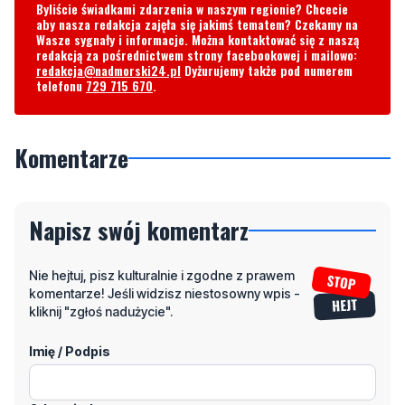
Byliście świadkami zdarzenia w naszym regionie? Chcecie
aby nasza redakcja zajęła się jakimś tematem? Czekamy na
Wasze sygnały i informacje. Można kontaktować się z naszą
redakcją za pośrednictwem strony facebookowej i mailowo:
redakcja@nadmorski24.pl
Dyżurujemy także pod numerem
telefonu
729 715 670
.
Komentarze
Napisz swój komentarz
Nie hejtuj, pisz kulturalnie i zgodne z prawem
komentarze! Jeśli widzisz niestosowny wpis -
kliknij "zgłoś nadużycie".
Imię / Podpis