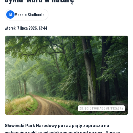
Marcin Skałbania
M
wtorek, 7 lipca 2026, 13:44
ZDJĘCIE POGLĄDOWE/PIXABAY
Słowiński Park Narodowy po raz piąty zaprasza na
wakacyjny cykl zajęć edukacyjnych pod nazwą „Nura w