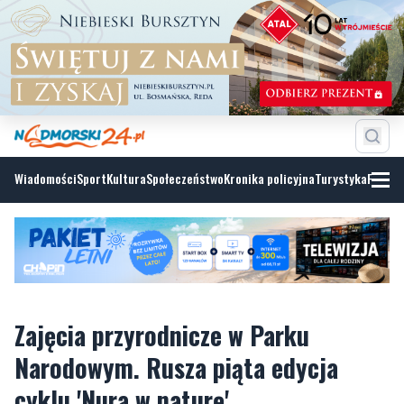
Wiadomości
Sport
Kultura
Społeczeństwo
Kronika policyjna
Turystyka
Fotoga
Zajęcia przyrodnicze w Parku
Narodowym. Rusza piąta edycja
cyklu 'Nura w naturę'