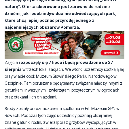
naturę”. Oferta skierowana jest zarówno do rodzin z
dziećmi, jak i osób indywidualnie odwiedzających park,
które chcą lepiej poznać przyrodę jednego z
najcenniejszych obszarów Pomorza.
Zajęcia
rozpoczęły się 7 lipca i będą prowadzone do 27
sierpnia
w trzech lokalizacjach. We wtorki uczestnicy spotkają się
przy wiacie obok Muzeum Słowińskiego Parku Narodowego w
Czołpinie. Tam poruszane będą tematy związane między innymi z
gatunkami inwazyjnymi, zwierzętami pożytecznymi w ogrodach
oraz ptakami i ich gniazdami.
Środy zostały przeznaczone na spotkania w Filii Muzeum SPN w
Rowach. Podczas tych zajęć uczestnicy poznają bliżej mniej
znane gatunki roślin, zwierząt oraz grzybów występujących w