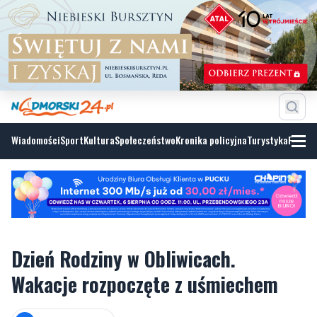
Wiadomości
Sport
Kultura
Społeczeństwo
Kronika policyjna
Turystyka
Fotoga
Dzień Rodziny w Obliwicach.
Wakacje rozpoczęte z uśmiechem