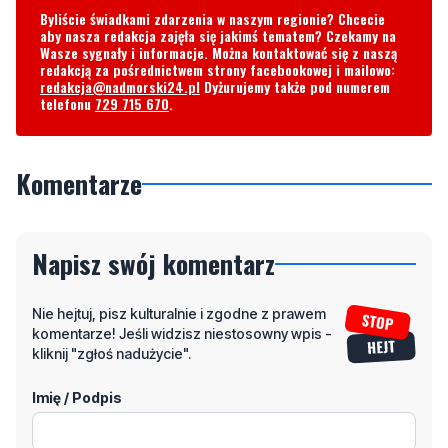
Byliście świadkami zdarzenia w naszym regionie? Chcecie
aby nasza redakcja zajęła się jakimś tematem? Czekamy na
Wasze sygnały i informacje. Można kontaktować się z naszą
redakcją za pośrednictwem strony facebookowej i mailowo:
redakcja@nadmorski24.pl
Dyżurujemy także pod numerem
telefonu
729 715 670
.
Komentarze
Napisz swój komentarz
Nie hejtuj, pisz kulturalnie i zgodne z prawem
komentarze! Jeśli widzisz niestosowny wpis -
kliknij "zgłoś nadużycie".
Imię / Podpis