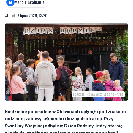
Marcin Skałbania
M
wtorek, 7 lipca 2026, 13:20
ZDJĘCIE: NOWA WIEŚ LĘBORSKA/FB
Niedzielne popołudnie w Obliwicach upłynęło pod znakiem
rodzinnej zabawy, uśmiechu i licznych atrakcji. Przy
Świetlicy Wiejskiej odbył się Dzień Rodziny, który stał się
okazją do wspólnego powitania tegorocznych wakacji