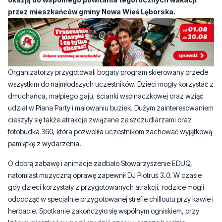
przez mieszkańców gminy Nowa Wieś Lęborska.
Organizatorzy przygotowali bogaty program skierowany przede
wszystkim do najmłodszych uczestników. Dzieci mogły korzystać z
dmuchańca, małpiego gaju, ścianki wspinaczkowej oraz wziąć
udział w Piana Party i malowaniu buziek. Dużym zainteresowaniem
cieszyły się także atrakcje związane ze szczudlarzami oraz
fotobudka 360, która pozwoliła uczestnikom zachować wyjątkową
pamiątkę z wydarzenia.
O dobrą zabawę i animacje zadbało Stowarzyszenie EDUQ,
natomiast muzyczną oprawę zapewnił DJ Piotruś 3.0. W czasie
gdy dzieci korzystały z przygotowanych atrakcji, rodzice mogli
odpocząć w specjalnie przygotowanej strefie chilloutu przy kawie i
herbacie. Spotkanie zakończyło się wspólnym ogniskiem, przy