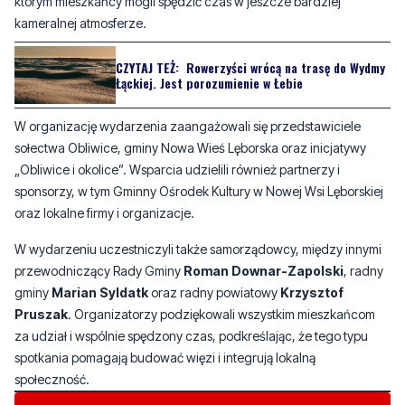
którym mieszkańcy mogli spędzić czas w jeszcze bardziej
kameralnej atmosferze.
CZYTAJ TEŻ:
Rowerzyści wrócą na trasę do Wydmy
Łąckiej. Jest porozumienie w Łebie
W organizację wydarzenia zaangażowali się przedstawiciele
sołectwa Obliwice, gminy Nowa Wieś Lęborska oraz inicjatywy
„Obliwice i okolice”. Wsparcia udzielili również partnerzy i
sponsorzy, w tym Gminny Ośrodek Kultury w Nowej Wsi Lęborskiej
oraz lokalne firmy i organizacje.
W wydarzeniu uczestniczyli także samorządowcy, między innymi
przewodniczący Rady Gminy
Roman Downar-Zapolski
, radny
gminy
Marian Syldatk
oraz radny powiatowy
Krzysztof
Pruszak
. Organizatorzy podziękowali wszystkim mieszkańcom
za udział i wspólnie spędzony czas, podkreślając, że tego typu
spotkania pomagają budować więzi i integrują lokalną
społeczność.