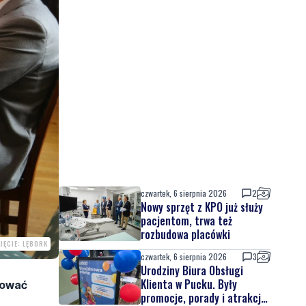
czwartek, 6 sierpnia 2026
2
Nowy sprzęt z KPO już służy
pacjentom, trwa też
rozbudowa placówki
JĘCIE: LĘBORK
czwartek, 6 sierpnia 2026
3
Urodziny Biura Obsługi
Klienta w Pucku. Były
kować
promocje, porady i atrakcje