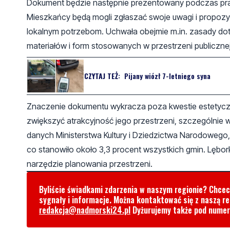
Dokument będzie następnie prezentowany podczas prac k
Mieszkańcy będą mogli zgłaszać swoje uwagi i propoz
lokalnym potrzebom. Uchwała obejmie m.in. zasady doty
materiałów i form stosowanych w przestrzeni publicznej
CZYTAJ TEŻ:
Pijany wiózł 7-letniego syna
Znaczenie dokumentu wykracza poza kwestie estetycz
zwiększyć atrakcyjność jego przestrzeni, szczególnie 
danych Ministerstwa Kultury i Dziedzictwa Narodoweg
co stanowiło około 3,3 procent wszystkich gmin. Lębo
narzędzie planowania przestrzeni.
Byliście świadkami zdarzenia w naszym regionie? Chce
sygnały i informacje. Można kontaktować się z naszą r
redakcja@nadmorski24.pl
Dyżurujemy także pod nume