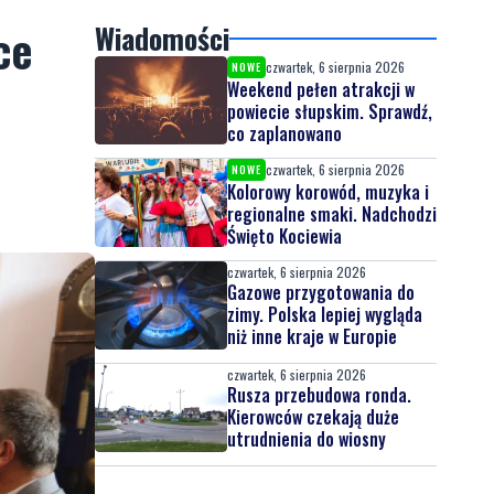
ce
Wiadomości
czwartek, 6 sierpnia 2026
NOWE
Weekend pełen atrakcji w
powiecie słupskim. Sprawdź,
co zaplanowano
czwartek, 6 sierpnia 2026
NOWE
Kolorowy korowód, muzyka i
regionalne smaki. Nadchodzi
Święto Kociewia
czwartek, 6 sierpnia 2026
Gazowe przygotowania do
zimy. Polska lepiej wygląda
niż inne kraje w Europie
czwartek, 6 sierpnia 2026
Rusza przebudowa ronda.
Kierowców czekają duże
utrudnienia do wiosny