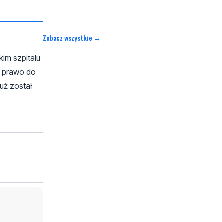
Zobacz wszystkie →
kim szpitalu
 a prawo do
uż został