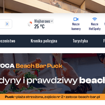
Wejherowo
Nasze
Nasze
o
25
C
kamery
HotSpoty
eczeństwo
Kronika policyjna
Turystyka
F