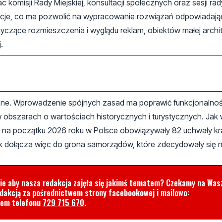
omisji Rady Miejskiej, konsultacji społecznych oraz sesji rad
ycje, co ma pozwolić na wypracowanie rozwiązań odpowiadaj
czące rozmieszczenia i wyglądu reklam, obiektów małej archit
.
ne. Wprowadzenie spójnych zasad ma poprawić funkcjonalność
w obszarach o wartościach historycznych i turystycznych. Jak 
o, na początku 2026 roku w Polsce obowiązywały 82 uchwały k
rk dołącza więc do grona samorządów, które zdecydowały się n
cie aby nasza redakcja zajęła się jakimś tematem? Czekamy na Was
edakcją za pośrednictwem strony facebookowej i mailowo:
rem telefonu
729 715 670
.