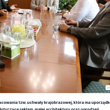
ZD
acowania tzw. uchwały krajobrazowej, która ma uporząd
dotyczące reklam, małej architektury oraz ogrodzeń.