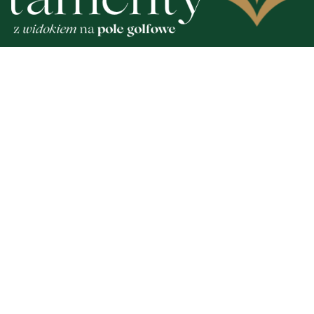
 korowód, muzyka i
Gazowe przygotowania do
e smaki. Nadchodzi
Polska lepiej wygląda niż
ociewia
w Europie