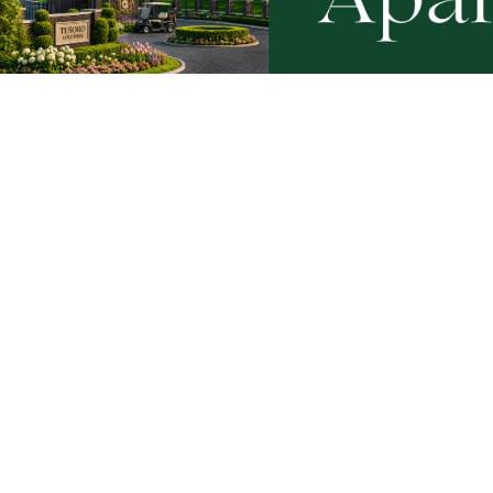
Podziel się tym artkułem z innymi:
Czytaj również
NOWE
NOWE
Weekend pełen atrakcji w powiecie
Kolorowy
słupskim. Sprawdź, co zaplanowano
regionaln
Święto K