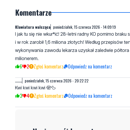
Komentarze
Klawiatura walcząca
poniedziałek, 15 czerwca 2026 - 14:09:19
I jak tu się nie wkur*ić! 28-letni radny KO pomimo brak
i w rok zarobił 1,6 miliona złotych! Według przepisów ten
wykonywania zawodu lekarza uzyskał zaledwie półtora 
milionerem.
6
2
Zgłoś komentarz
Odpowiedz na komentarz
......
poniedziałek, 15 czerwca 2026 - 20:22:22
Kwi kwi kwi kwi 🫣🦆
3
4
Zgłoś komentarz
Odpowiedz na komentarz