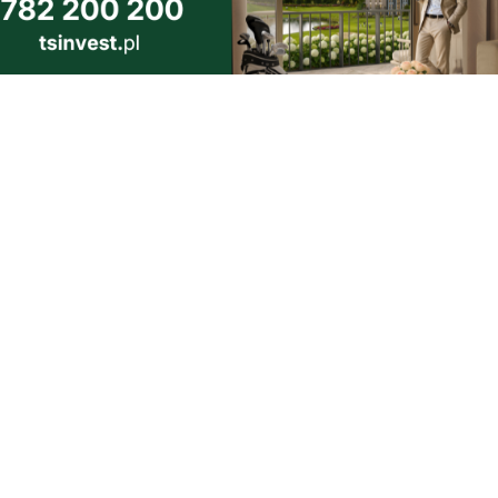
 zimy.
 inne kraje