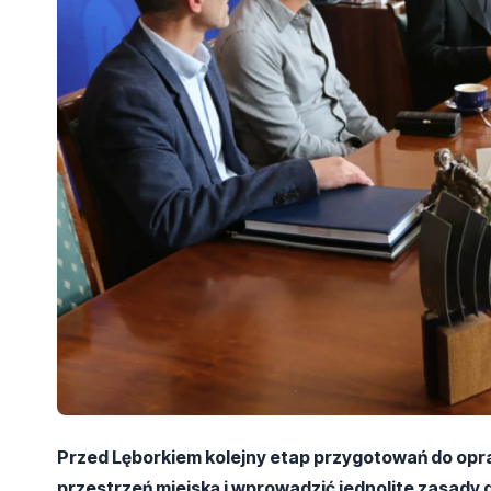
Przed Lęborkiem kolejny etap przygotowań do opr
przestrzeń miejską i wprowadzić jednolite zasady 