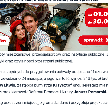
y mieszkaniowe, przedsiębiorców oraz instytucje publiczne. 
i oraz czytelności przestrzeni publicznej.
iezbędnych do przygotowania uchwały podpisano 11 czerwc
rzewidziano 24 miesiące, a jego wartość wynosi 246 tys. zł bru
w Litwin
, zastępca burmistrza
Krzysztof Król
, sekretarz mias
c
oraz kierownik Referatu Promocji i Kultury
Janusz Pomorski.
przestrzeni miejskiej, zgromadzi dane i przygotuje projekt uc