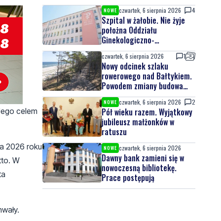
dla najmłodszych
czwartek, 6 sierpnia 2026
4
NOWE
Szpital w żałobie. Nie żyje
położna Oddziału
Ginekologiczno-
Położniczego
czwartek, 6 sierpnia 2026
1
Nowy odcinek szlaku
rowerowego nad Bałtykiem.
Powodem zmiany budowa
elektrowni jądrowej
czwartek, 6 sierpnia 2026
2
NOWE
Jego celem
Pół wieku razem. Wyjątkowy
jubileusz małżonków w
ratuszu
a 2026 roku
czwartek, 6 sierpnia 2026
NOWE
Dawny bank zamieni się w
tto. W
nowoczesną bibliotekę.
ta
Prace postępują
hwały.