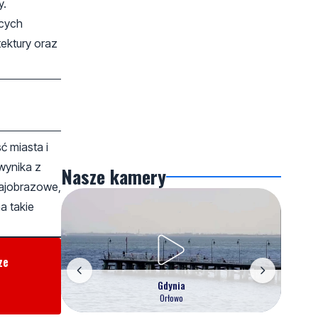
y.
ących
ektury oraz
 miasta i
wynika z
Nasze kamery
rajobrazowe,
a takie
ze
Gdynia
Orłowo