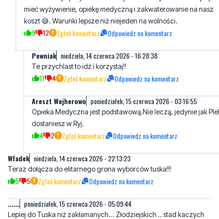
Pewniak
niedziela, 14 czerwca 2026 - 16:28:38
Te przychlast to idź i korzystaj!!
11
4
Zgłoś komentarz
Odpowiedz na komentarz
Areszt Wejherowo
poniedziałek, 15 czerwca 2026 - 03:16:55
Opieka Medyczna jest podstawową.Nie leczą, jedynie jak Ple
dostaniesz w Ryj.
4
2
Zgłoś komentarz
Odpowiedz na komentarz
Władek
niedziela, 14 czerwca 2026 - 22:13:23
Teraz dołącza do elitarnego grona wyborców tuska!!!
5
5
Zgłoś komentarz
Odpowiedz na komentarz
......
poniedziałek, 15 czerwca 2026 - 05:09:44
Lepiej do Tuska niż zakłamanych... Złodziejskich .. stad kaczych
napletków.🦆🦆🦆🦆... Ruskich onuc 🥴🥴
ಠ⁠ω⁠ಠಠ⁠ω⁠ಠಠ⁠ω⁠ಠಠ⁠ω⁠ಠಠ⁠ω⁠ಠಠ⁠ω⁠ಠಠ⁠ω⁠ಠಠ⁠ω⁠ಠ
6
6
Zgłoś komentarz
Odpowiedz na komentarz