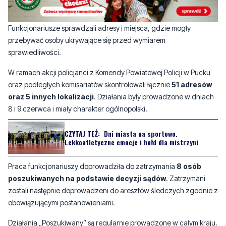
przebywać osoby ukrywające się przed wymiarem
sprawiedliwości.
W ramach akcji policjanci z Komendy Powiatowej Policji w Pucku
oraz podległych komisariatów skontrolowali łącznie
51 adresów
oraz 5 innych lokalizacji
. Działania były prowadzone w dniach
8 i 9 czerwca i miały charakter ogólnopolski.
CZYTAJ TEŻ:
Dni miasta na sportowo.
Lekkoatletyczne emocje i hołd dla mistrzyni
Praca funkcjonariuszy doprowadziła do zatrzymania
8 osób
poszukiwanych na podstawie decyzji sądów
. Zatrzymani
zostali następnie doprowadzeni do aresztów śledczych zgodnie z
obowiązującymi postanowieniami.
Działania „Poszukiwany” są regularnie prowadzone w całym kraju.
Ich celem jest skuteczne zatrzymywanie osób ukrywających się
przed organami ścigania oraz realizacja decyzji sądów i
prokuratur.