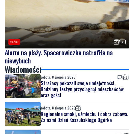
WAŻNE
Alarm na plaży. Spacerowiczka natrafiła na
niewybuch
Wiadomości
sobota, 8 sierpnia 2026
1
Strażacy pokazali swoje umiejętności.
Rodzinny festyn przyciągnął mieszkańców
oraz gości
sobota, 8 sierpnia 2026
Regionalne smaki, uśmiechu i dobra zabawa.
Za nami Dzień Kaszubskiego Ogórka
sobota, 8 sierpnia 2026
2
Nad morzem zmierzyli się najsilniejsi.
Sportowe emocje i ważny cel