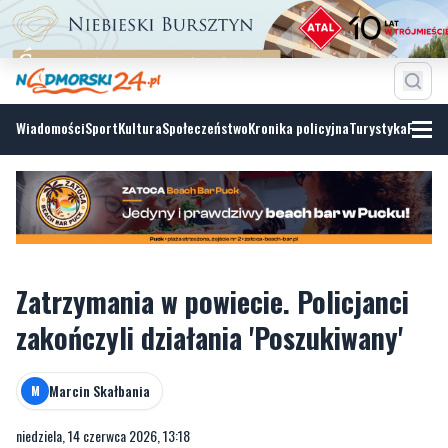
Wiadomości
Sport
Kultura
Społeczeństwo
Kronika policyjna
Turystyka
Fotoga
Zatrzymania w powiecie. Policjanci
zakończyli działania 'Poszukiwany'
Marcin Skałbania
M
niedziela, 14 czerwca 2026, 13:18