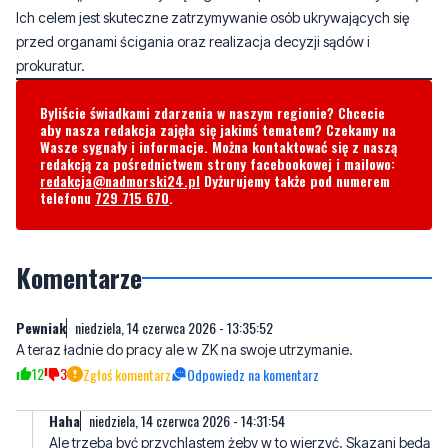
Byliście świadkami zdarzenia w naszym regionie? Chcecie
aby nasza redakcja zajęła się jakimś tematem? Czekamy na
Wasze sygnały i informacje. Można kontaktować się z naszą
redakcją za pośrednictwem strony facebookowej i mailowo:
redakcja@nadmorski24.pl
Dyżurujemy także pod numerem
telefonu
729 715 670
.
Komentarze
Pewniak
niedziela, 14 czerwca 2026 - 13:35:52
A teraz ładnie do pracy ale w ZK na swoje utrzymanie.
12
3
Zgłoś komentarz
Odpowiedz na komentarz
Haha
niedziela, 14 czerwca 2026 - 14:31:54
Ale trzeba być przychlastem żeby w to wierzyć. Skazani będą
mieć wyżywienie, opiekę medyczną i zakwaterowanie na nasz
koszt 😅. Warunki lepsze niż niejeden na wolności.
9
12
Zgłoś komentarz
Odpowiedz na komentarz