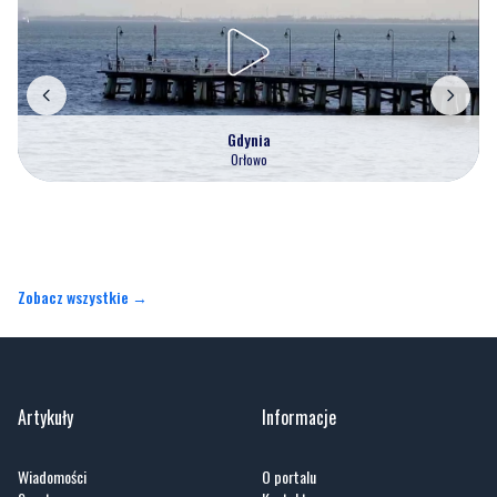
Gdynia
Orłowo
Zobacz wszystkie →
Artykuły
Informacje
Wiadomości
O portalu
Sport
Kontakt
Kultura
Regulamin
Społeczeństwo
Polityka prywatności
Kronika policyjna
Reklama