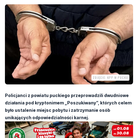
ZDJĘCIE: KPP W PUCKU
Policjanci z powiatu puckiego przeprowadzili dwudniowe
działania pod kryptonimem „Poszukiwany”, których celem
było ustalenie miejsc pobytu i zatrzymanie osób
unikających odpowiedzialności karnej.
Funkcjonariusze sprawdzali adresy i miejsca, gdzie mogły