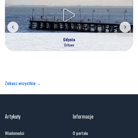
Gdynia
Orłowo
Zobacz wszystkie →
Artykuły
Informacje
Wiadomości
O portalu
Sport
Kontakt
Kultura
Regulamin
Społeczeństwo
Polityka prywatności
Kronika policyjna
Reklama