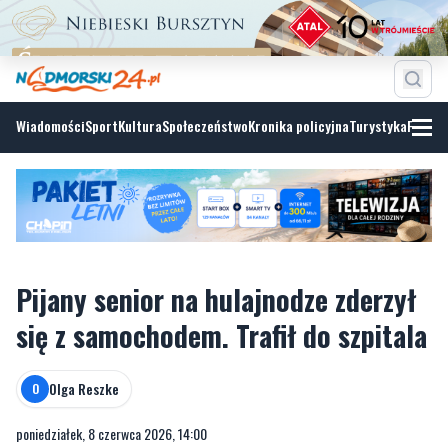
Wiadomości
Sport
Kultura
Społeczeństwo
Kronika policyjna
Turystyka
Fotoga
Pijany senior na hulajnodze zderzył
się z samochodem. Trafił do szpitala
Olga Reszke
O
poniedziałek, 8 czerwca 2026, 14:00