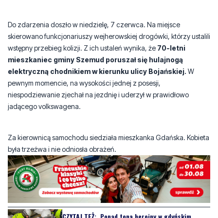
skierowano funkcjonariuszy wejherowskiej drogówki, którzy ustalili
wstępny przebieg kolizji. Z ich ustaleń wynika, że
70-letni
mieszkaniec gminy Szemud poruszał się hulajnogą
elektryczną chodnikiem w kierunku ulicy Bojańskiej.
W
pewnym momencie, na wysokości jednej z posesji,
niespodziewanie zjechał na jezdnię i uderzył w prawidłowo
jadącego volkswagena.
Za kierownicą samochodu siedziała mieszkanka Gdańska. Kobieta
była trzeźwa i nie odniosła obrażeń.
CZYTAJ TEŻ:
Ponad tona heroiny w gdyńskim
porcie. Służby udaremniły przemyt wart 220
milionów złotych
Znacznie gorzej skończyło się to dla kierującego hulajnogą.
W