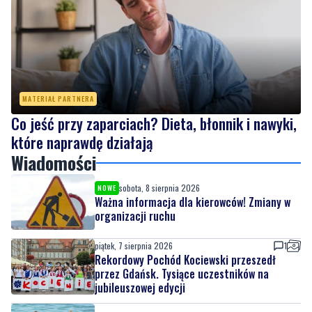
MATERIAŁ PARTNERA
Co jeść przy zaparciach? Dieta, błonnik i nawyki,
które naprawdę działają
Wiadomości
sobota, 8 sierpnia 2026
NOWE
Ważna informacja dla kierowców! Zmiany w
organizacji ruchu
piątek, 7 sierpnia 2026
1
Rekordowy Pochód Kociewski przeszedł
przez Gdańsk. Tysiące uczestników na
jubileuszowej edycji
piątek, 7 sierpnia 2026
3
Więcej wraków dostępnych dla nurków. Urząd
Morski rozszerzył listę podwodnych atrakcji