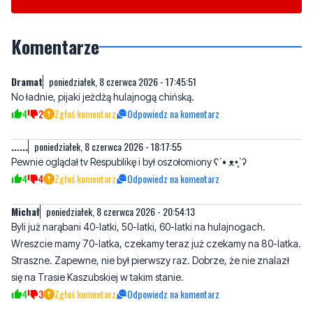
Dramat
poniedziałek, 8 czerwca 2026 - 17:45:51
No ładnie, pijaki jeżdżą hulajnogą chińską.
4
2
Zgłoś komentarz
Odpowiedz na komentarz
......
poniedziałek, 8 czerwca 2026 - 18:17:55
Pewnie oglądał tv Respublikę i był oszołomiony ʕ⁠´⁠•⁠ ⁠ᴥ⁠•̥⁠`⁠ʔ
4
4
Zgłoś komentarz
Odpowiedz na komentarz
Michał
poniedziałek, 8 czerwca 2026 - 20:54:13
Byli już narąbani 40-latki, 50-latki, 60-latki na hulajnogach.
Wreszcie mamy 70-latka, czekamy teraz już czekamy na 80-latka.
Straszne. Zapewne, nie był pierwszy raz. Dobrze, że nie znalazł
się na Trasie Kaszubskiej w takim stanie.
4
3
Zgłoś komentarz
Odpowiedz na komentarz
...
poniedziałek, 8 czerwca 2026 - 22:31:23
Dlaczego?
3
0
Zgłoś komentarz
Odpowiedz na komentarz