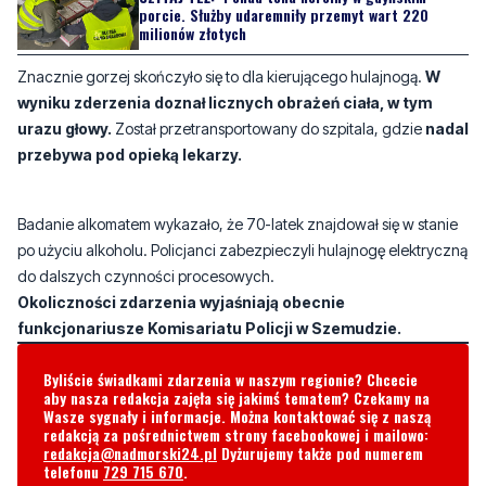
wyniku zderzenia doznał licznych obrażeń ciała, w tym
urazu głowy.
Został przetransportowany do szpitala, gdzie
nadal
przebywa pod opieką lekarzy.
Badanie alkomatem wykazało, że 70-latek znajdował się w stanie
po użyciu alkoholu. Policjanci zabezpieczyli hulajnogę elektryczną
do dalszych czynności procesowych.
Okoliczności zdarzenia wyjaśniają obecnie
funkcjonariusze Komisariatu Policji w Szemudzie.
Byliście świadkami zdarzenia w naszym regionie? Chcecie
aby nasza redakcja zajęła się jakimś tematem? Czekamy na
Wasze sygnały i informacje. Można kontaktować się z naszą
redakcją za pośrednictwem strony facebookowej i mailowo:
redakcja@nadmorski24.pl
Dyżurujemy także pod numerem
telefonu
729 715 670
.
Komentarze