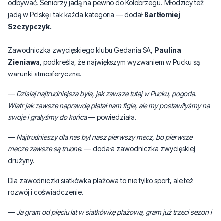
odbywać. Seniorzy jadą na pewno do Kołobrzegu. Młodzicy też
jadą w Polskę i tak każda kategoria — dodał
Bartłomiej
Szczypczyk.
Zawodniczka zwycięskiego klubu Gedania SA,
Paulina
Zieniawa
, podkreśla, że największym wyzwaniem w Pucku są
warunki atmosferyczne.
—
Dzisiaj najtrudniejsza była, jak zawsze tutaj w Pucku, pogoda.
Wiatr jak zawsze naprawdę płatał nam figle, ale my postawiłyśmy na
swoje i grałyśmy do końca
— powiedziała.
—
Najtrudnieszy dla nas był nasz pierwszy mecz, bo pierwsze
mecze zawsze są trudne
. — dodała zawodniczka zwycięskiej
drużyny.
Dla zawodniczki siatkówka plażowa to nie tylko sport, ale też
rozwój i doświadczenie.
—
Ja gram od pięciu lat w siatkówkę plażową, gram już trzeci sezon i