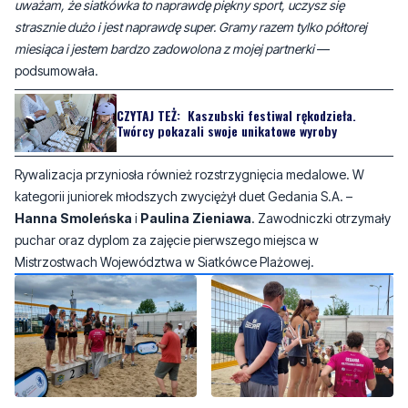
uważam, że siatkówka to naprawdę piękny sport, uczysz się
strasznie dużo i jest naprawdę super. Gramy razem tylko półtorej
miesiąca i jestem bardzo zadowolona z mojej partnerki
—
podsumowała.
CZYTAJ TEŻ:
Kaszubski festiwal rękodzieła.
Twórcy pokazali swoje unikatowe wyroby
Rywalizacja przyniosła również rozstrzygnięcia medalowe. W
kategorii juniorek młodszych zwyciężył duet Gedania S.A. –
Hanna Smoleńska
i
Paulina Zieniawa
. Zawodniczki otrzymały
puchar oraz dyplom za zajęcie pierwszego miejsca w
Mistrzostwach Województwa w Siatkówce Plażowej.