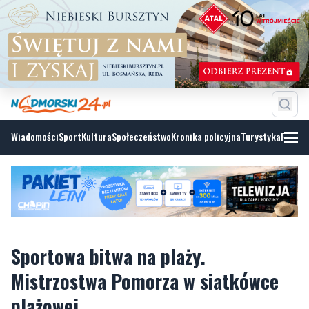
Wiadomości
Sport
Kultura
Społeczeństwo
Kronika policyjna
Turystyka
Fotoga
Sportowa bitwa na plaży.
Mistrzostwa Pomorza w siatkówce
plażowej