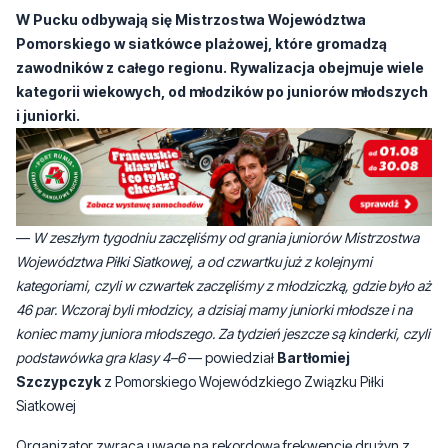
W Pucku odbywają się Mistrzostwa Województwa
Pomorskiego w siatkówce plażowej, które gromadzą
zawodników z całego regionu. Rywalizacja obejmuje wiele
kategorii wiekowych, od młodzików po juniorów młodszych
i juniorki.
—
W zeszłym tygodniu zaczęliśmy od grania juniorów Mistrzostwa
Województwa Piłki Siatkowej, a od czwartku już z kolejnymi
kategoriami, czyli w czwartek zaczęliśmy z młodziczką, gdzie było aż
46 par. Wczoraj byli młodzicy, a dzisiaj mamy juniorki młodsze i na
koniec mamy juniora młodszego. Za tydzień jeszcze są kinderki, czyli
podstawówka gra klasy 4–6
— powiedział
Bartłomiej
Szczypczyk
z Pomorskiego Wojewódzkiego Związku Piłki
Siatkowej
Organizator zwraca uwagę na rekordową frekwencję drużyn z