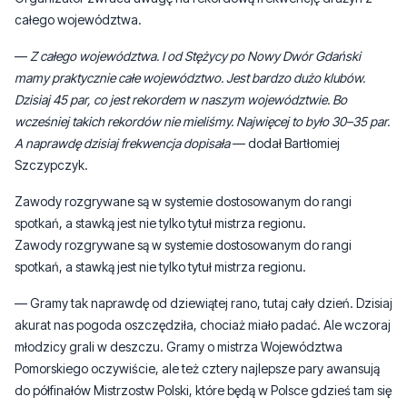
całego województwa.
—
Z całego województwa. I od Stężycy po Nowy Dwór Gdański
mamy praktycznie całe województwo. Jest bardzo dużo klubów.
Dzisiaj 45 par, co jest rekordem w naszym województwie. Bo
wcześniej takich rekordów nie mieliśmy. Najwięcej to było 30–35 par.
A naprawdę dzisiaj frekwencja dopisała
— dodał Bartłomiej
Szczypczyk.
Zawody rozgrywane są w systemie dostosowanym do rangi
spotkań, a stawką jest nie tylko tytuł mistrza regionu.
Zawody rozgrywane są w systemie dostosowanym do rangi
spotkań, a stawką jest nie tylko tytuł mistrza regionu.
— Gramy tak naprawdę od dziewiątej rano, tutaj cały dzień. Dzisiaj
akurat nas pogoda oszczędziła, chociaż miało padać. Ale wczoraj
młodzicy grali w deszczu. Gramy o mistrza Województwa
Pomorskiego oczywiście, ale też cztery najlepsze pary awansują
do półfinałów Mistrzostw Polski, które będą w Polsce gdzieś tam się