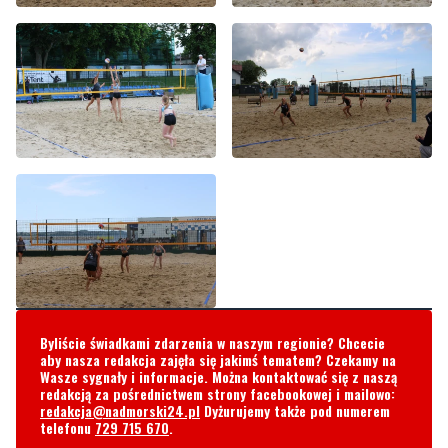
Byliście świadkami zdarzenia w naszym regionie? Chcecie
aby nasza redakcja zajęła się jakimś tematem? Czekamy na
Wasze sygnały i informacje. Można kontaktować się z naszą
redakcją za pośrednictwem strony facebookowej i mailowo:
redakcja@nadmorski24.pl
Dyżurujemy także pod numerem
telefonu
729 715 670
.