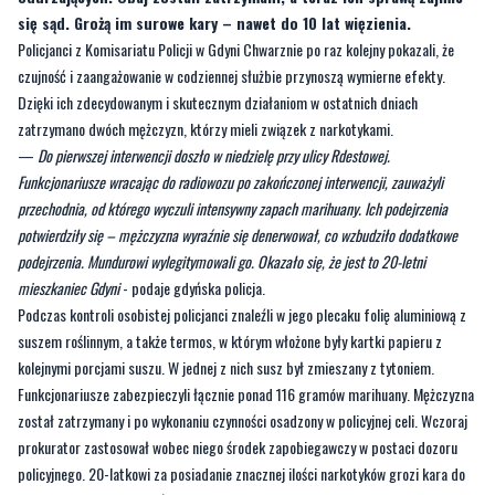
Dzięki ich zdecydowanym i skutecznym działaniom w ostatnich dniach
zatrzymano dwóch mężczyzn, którzy mieli związek z narkotykami.
—
Do pierwszej interwencji doszło w niedzielę przy ulicy Rdestowej.
Funkcjonariusze wracając do radiowozu po zakończonej interwencji, zauważyli
przechodnia, od którego wyczuli intensywny zapach marihuany. Ich podejrzenia
potwierdziły się – mężczyzna wyraźnie się denerwował, co wzbudziło dodatkowe
podejrzenia. Mundurowi wylegitymowali go. Okazało się, że jest to 20-letni
mieszkaniec Gdyni
- podaje gdyńska policja.
Podczas kontroli osobistej policjanci znaleźli w jego plecaku folię aluminiową z
suszem roślinnym, a także termos, w którym włożone były kartki papieru z
kolejnymi porcjami suszu. W jednej z nich susz był zmieszany z tytoniem.
Funkcjonariusze zabezpieczyli łącznie ponad 116 gramów marihuany. Mężczyzna
został zatrzymany i po wykonaniu czynności osadzony w policyjnej celi. Wczoraj
prokurator zastosował wobec niego środek zapobiegawczy w postaci dozoru
policyjnego. 20-latkowi za posiadanie znacznej ilości narkotyków grozi kara do
10 lat pozbawienia wolności.
CZYTAJ TEŻ:
Mężczyzna wpadł pod pociąg! 86-
latek stracił rękę