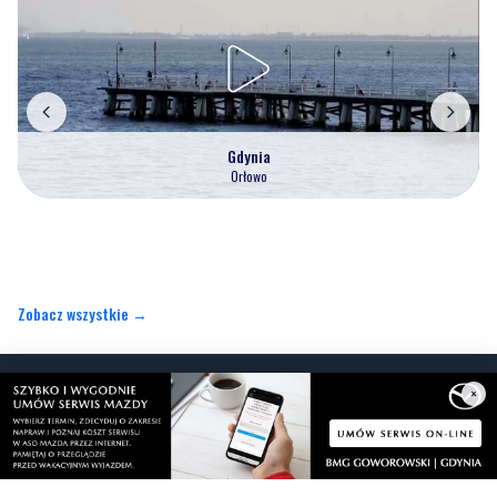
Gdynia
Orłowo
Zobacz wszystkie →
Artykuły
Informacje
×
Wiadomości
O portalu
Sport
Kontakt
Kultura
Regulamin
Społeczeństwo
Polityka prywatności