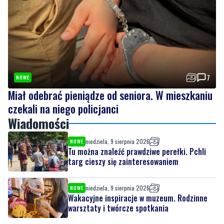
7
NOWE
Miał odebrać pieniądze od seniora. W mieszkaniu
czekali na niego policjanci
Wiadomości
niedziela, 9 sierpnia 2026
NOWE
Tu można znaleźć prawdziwe perełki. Pchli
targ cieszy się zainteresowaniem
niedziela, 9 sierpnia 2026
NOWE
Wakacyjne inspiracje w muzeum. Rodzinne
warsztaty i twórcze spotkania
niedziela, 9 sierpnia 2026
NOWE
Ruszył konkurs kreatywny dla młodych
mieszkańców. Sprawdź, jak wziąć udział