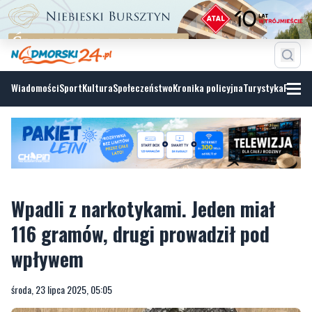
Wiadomości
Sport
Kultura
Społeczeństwo
Kronika policyjna
Turystyka
Fotoga
Wpadli z narkotykami. Jeden miał
116 gramów, drugi prowadził pod
wpływem
środa, 23 lipca 2025, 05:05