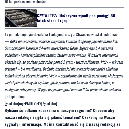
To jednak niejedyne działania funkcjonariuszy z Chwarzna w ostatnich dniach.
—
Kilka dni wcześniej, podczas rutynowej kontroli drogowej pojazdu marki Kia.
Samochodem kierował 24-letni mieszkaniec Gdyni. Mężczyzna był wyraźnie
pobudzony i zniecierpliwiony samym faktem zatrzymania. W trakcie interwencji
okazało się, że posiada przy sobie ponad 2 gramy suszu roślinnego, który – jak sam
przyznał – był marihuaną. Badanie trzeźwości nie wykazało obecności alkoholu,
jednak test na obecność narkotyków w organizmie dał wynik pozytywny. Mężczyzna
został przewieziony do szpitala, gdzie pobrano mu krew do dalszych badań, a
następnie zatrzymany. W jego przypadku grozi kara do 3 lat pozbawienia wolności
-
podaje policja.
[youtube]myFPMOfVe4Y[/youtube]
Byliście świadkami zdarzenia w naszym regionie? Chcecie aby
nasza redakcja zajęła się jakimś tematem? Czekamy na Wasze
sygnały i informacje. Można kontaktować się z naszą redakcją za
pośrednictwem
strony facebookowej
i mailowo:
redakcja@nadmorski24.pl
. Dyżurujemy także pod numerem
telefonu 729 715 670.