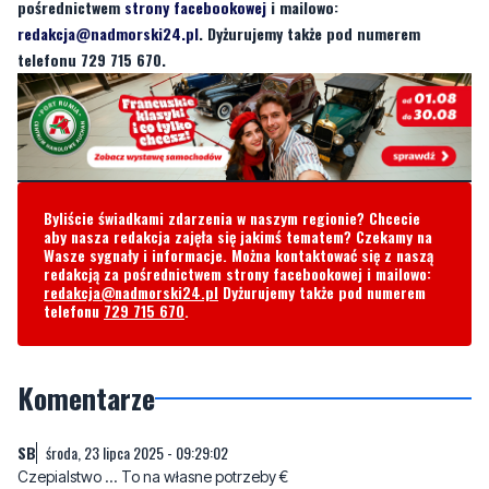
Byliście świadkami zdarzenia w naszym regionie? Chcecie
aby nasza redakcja zajęła się jakimś tematem? Czekamy na
Wasze sygnały i informacje. Można kontaktować się z naszą
redakcją za pośrednictwem strony facebookowej i mailowo:
redakcja@nadmorski24.pl
Dyżurujemy także pod numerem
telefonu
729 715 670
.
Komentarze
SB
środa, 23 lipca 2025 - 09:29:02
Czepialstwo ... To na własne potrzeby €
1
1
Zgłoś komentarz
Odpowiedz na komentarz
toga kleptoman
czwartek, 24 lipca 2025 - 09:38:16