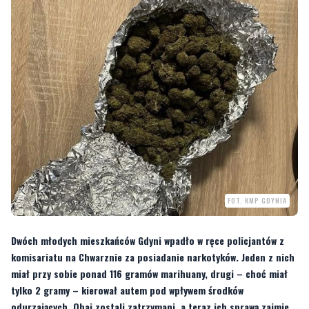
FOT. KMP GDYNIA
Dwóch młodych mieszkańców Gdyni wpadło w ręce policjantów z
komisariatu na Chwarznie za posiadanie narkotyków. Jeden z nich
miał przy sobie ponad 116 gramów marihuany, drugi – choć miał
tylko 2 gramy – kierował autem pod wpływem środków
odurzających. Obaj zostali zatrzymani, a teraz ich sprawą zajmie
się sąd. Grożą im surowe kary – nawet do 10 lat więzienia.
Policjanci z Komisariatu Policji w Gdyni Chwarznie po raz kolejny pokazali, że
czujność i zaangażowanie w codziennej służbie przynoszą wymierne efekty.