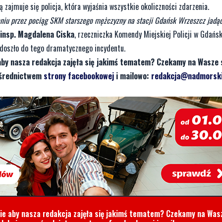
 zajmuje się policja, która wyjaśnia wszystkie okoliczności zdarzenia.
ceniu przez pociąg SKM starszego mężczyzny na stacji Gdańsk Wrzeszcz jadą
insp. Magdalena Ciska
, rzeczniczka Komendy Miejskiej Policji w Gdańs
k doszło do tego dramatycznego incydentu.
aby nasza redakcja zajęła się jakimś tematem? Czekamy na Wasze 
pośrednictwem
strony facebookowej
i mailowo:
redakcja@nadmorski
cie aby nasza redakcja zajęła się jakimś tematem? Czekamy na Was