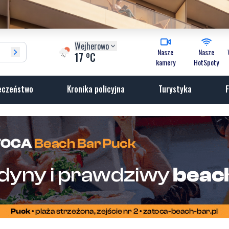
Wejherowo
Nasze
Nasze
o
17
C
kamery
HotSpoty
eczeństwo
Kronika policyjna
Turystyka
F