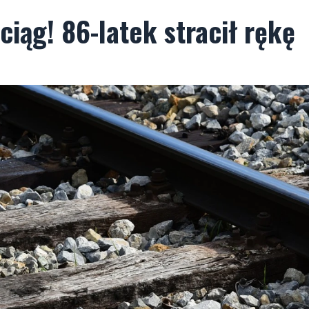
iąg! 86-latek stracił rękę