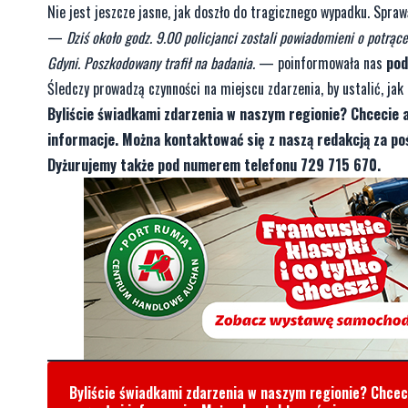
Nie jest jeszcze jasne, jak doszło do tragicznego wypadku. Sprawą
—
Dziś około godz. 9.00 policjanci zostali powiadomieni o potrą
Gdyni. Poszkodowany trafił na badania.
— poinformowała nas
pod
Śledczy prowadzą czynności na miejscu zdarzenia, by ustalić, ja
Byliście świadkami zdarzenia w naszym regionie? Chcecie 
informacje. Można kontaktować się z naszą redakcją za 
Dyżurujemy także pod numerem telefonu 729 715 670.
Byliście świadkami zdarzenia w naszym regionie? Chce