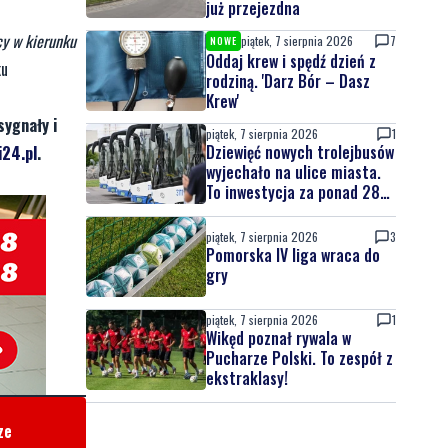
już przejezdna
cy w kierunku
piątek, 7 sierpnia 2026
7
NOWE
Oddaj krew i spędź dzień z
ku
rodziną. 'Darz Bór – Dasz
Krew'
sygnały i
piątek, 7 sierpnia 2026
1
Dziewięć nowych trolejbusów
24.pl
.
wyjechało na ulice miasta.
To inwestycja za ponad 28
mln zł
piątek, 7 sierpnia 2026
3
Pomorska IV liga wraca do
gry
piątek, 7 sierpnia 2026
1
Wikęd poznał rywala w
Pucharze Polski. To zespół z
ekstraklasy!
ze