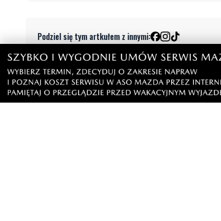
Podziel się tym artkułem z innymi:
Czytaj również
2
MATERIAŁ P
Więcej wraków dostępnych dla
Co jeść p
nurków. Urząd Morski rozszerzył
błonnik i
listę podwodnych atrakcji
działają