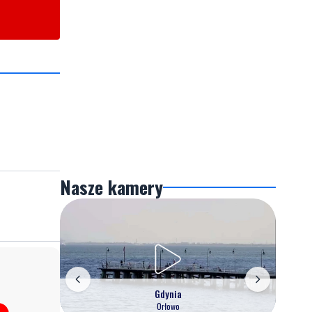
Nasze kamery
Gdynia
Orłowo