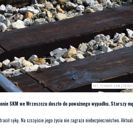
FOT. PIXABAY.COM (ZDJĘC
eronie SKM we Wrzeszczu doszło do poważnego wypadku. Starszy m
racił rękę. Na szczęście jego życiu nie zagraża niebezpieczeństwo. Aktua