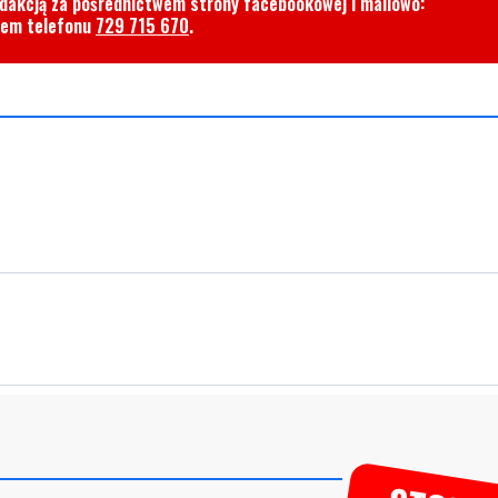
edakcją za pośrednictwem strony facebookowej i mailowo:
rem telefonu
729 715 670
.