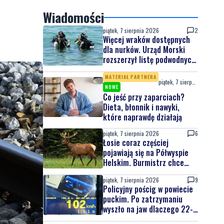
Wiadomości
piątek, 7 sierpnia 2026
2
Więcej wraków dostępnych
dla nurków. Urząd Morski
rozszerzył listę podwodnych
atrakcji
MATERIAŁ PARTNERA
piątek, 7 sierpnia 2026
NOWE
Co jeść przy zaparciach?
Dieta, błonnik i nawyki,
które naprawdę działają
piątek, 7 sierpnia 2026
6
Łosie coraz częściej
pojawiają się na Półwyspie
Helskim. Burmistrz chce
nowych znaków drogowych
piątek, 7 sierpnia 2026
9
Policyjny pościg w powiecie
puckim. Po zatrzymaniu
wyszło na jaw dlaczego 22-
latek uciekał