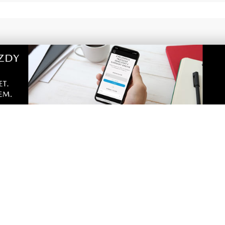
ARTNERA
NOWE
rzy zaparciach? Dieta,
Łosie coraz częściej poja
 nawyki, które naprawdę
na Półwyspie Helskim. Bu
chce nowych znaków dro