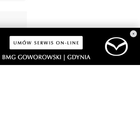
×
6
wiają się
rmistrz
gowych