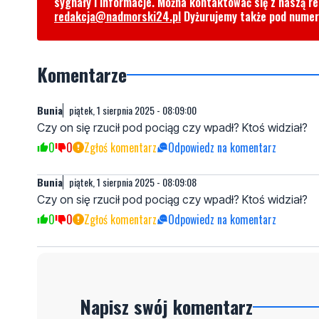
sygnały i informacje. Można kontaktować się z naszą r
redakcja@nadmorski24.pl
Dyżurujemy także pod nume
Komentarze
Bunia
piątek, 1 sierpnia 2025 - 08:09:00
Czy on się rzucił pod pociąg czy wpadł? Ktoś widział?
0
0
Zgłoś komentarz
Odpowiedz na komentarz
Bunia
piątek, 1 sierpnia 2025 - 08:09:08
Czy on się rzucił pod pociąg czy wpadł? Ktoś widział?
0
0
Zgłoś komentarz
Odpowiedz na komentarz
Napisz swój komentarz