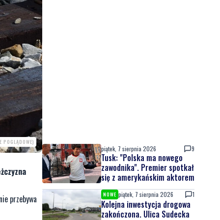
IE POGLĄDOWE)
piątek, 7 sierpnia 2026
9
Tusk: "Polska ma nowego
zawodnika". Premier spotkał
ężczyzna
się z amerykańskim aktorem
piątek, 7 sierpnia 2026
1
NOWE
lnie przebywa
Kolejna inwestycja drogowa
zakończona. Ulica Sudecka