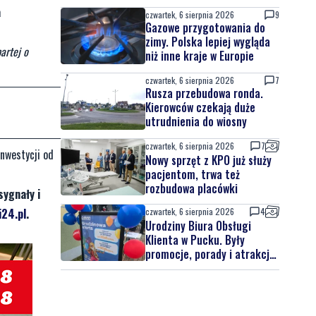
a
czwartek, 6 sierpnia 2026
9
Gazowe przygotowania do
zimy. Polska lepiej wygląda
artej o
niż inne kraje w Europie
czwartek, 6 sierpnia 2026
7
Rusza przebudowa ronda.
Kierowców czekają duże
utrudnienia do wiosny
czwartek, 6 sierpnia 2026
7
inwestycji od
Nowy sprzęt z KPO już służy
pacjentom, trwa też
rozbudowa placówki
sygnały i
czwartek, 6 sierpnia 2026
4
24.pl
.
Urodziny Biura Obsługi
Klienta w Pucku. Były
promocje, porady i atrakcje
dla najmłodszych