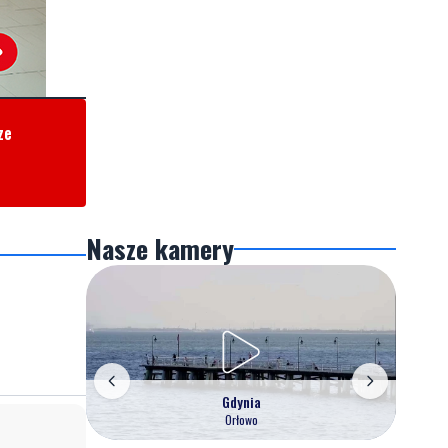
ze
Nasze kamery
Gdynia
Orłowo