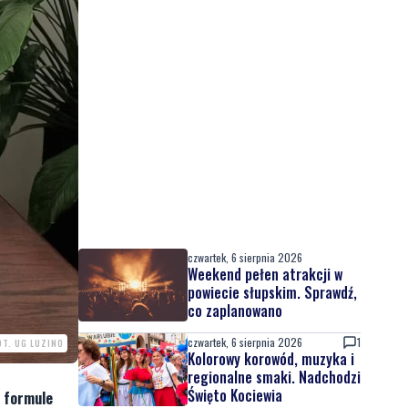
czwartek, 6 sierpnia 2026
Weekend pełen atrakcji w
powiecie słupskim. Sprawdź,
co zaplanowano
czwartek, 6 sierpnia 2026
1
OT. UG LUZINO
Kolorowy korowód, muzyka i
regionalne smaki. Nadchodzi
Święto Kociewia
w formule