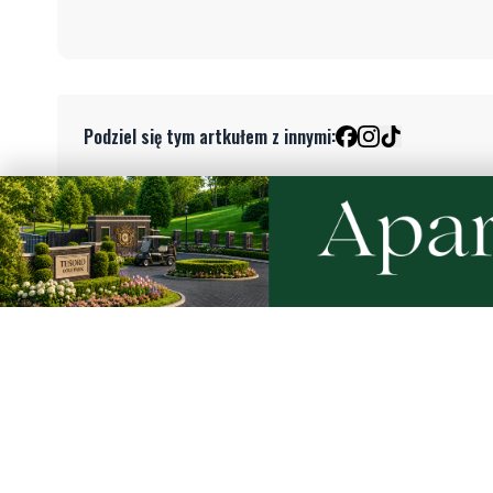
Podziel się tym artkułem z innymi:
Czytaj również
NOWE
Wikęd poznał rywala w Pucharze
Piknik na
Polski. To zespół z ekstraklasy!
mieszka