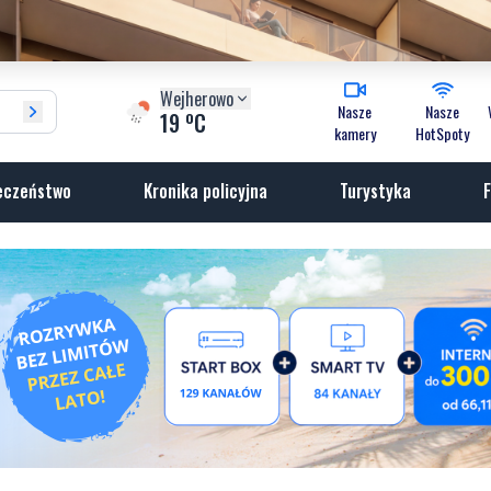
Wejherowo
Nasze
Nasze
o
19
C
kamery
HotSpoty
eczeństwo
Kronika policyjna
Turystyka
F