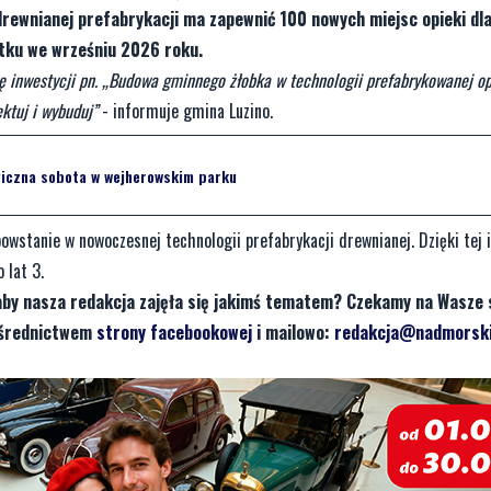
drewnianej prefabrykacji ma zapewnić 100 nowych miejsc opieki dl
tku we wrześniu 2026 roku.
 inwestycji pn. „Budowa gminnego żłobka w technologii prefabrykowanej op
ktuj i wybuduj”
- informuje gmina Luzino.
giczna sobota w wejherowskim parku
owstanie w nowoczesnej technologii prefabrykacji drewnianej. Dzięki tej 
 lat 3.
aby nasza redakcja zajęła się jakimś tematem? Czekamy na Wasze 
pośrednictwem
strony facebookowej
i mailowo:
redakcja@nadmorski