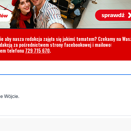
cie aby nasza redakcja zajęła się jakimś tematem? Czekamy na Was
edakcją za pośrednictwem strony facebookowej i mailowo:
rem telefonu
729 715 670
.
e Wójcie.