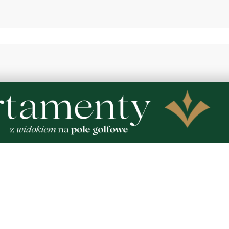
NOWE
d Łupawą połączył
Przed nami weekend. Nie
ńców
jeszcze planów? Sprawdź