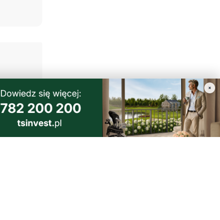
×
 masz
 nasze