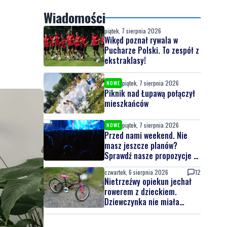
Wiadomości
piątek, 7 sierpnia 2026
Wikęd poznał rywala w
Pucharze Polski. To zespół z
ekstraklasy!
piątek, 7 sierpnia 2026
NOWE
Piknik nad Łupawą połączył
mieszkańców
piątek, 7 sierpnia 2026
NOWE
Przed nami weekend. Nie
masz jeszcze planów?
Sprawdź nasze propozycje w
powiecie wejherowskim i
czwartek, 6 sierpnia 2026
12
puckim
Nietrzeźwy opiekun jechał
rowerem z dzieckiem.
Dziewczynka nie miała
kasku