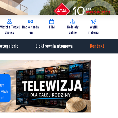
Wieści z Twojej
Radio Norda
TTM
Kościoły
Wyślij
okolicy
Fm
online
materiał
otogalerie
Elektrownia atomowa
Kontakt