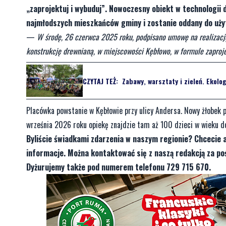
„zaprojektuj i wybuduj”. Nowoczesny obiekt w technologii 
najmłodszych mieszkańców gminy i zostanie oddany do uży
—
W środę, 26 czerwca 2025 roku, podpisano umowę na realizację
konstrukcję drewnianą, w miejscowości Kębłowo, w formule zaproje
CZYTAJ TEŻ:
Zabawy, warsztaty i zieleń. Ekolo
Placówka powstanie w Kębłowie przy ulicy Andersa. Nowy żłobek p
września 2026 roku opiekę znajdzie tam aż 100 dzieci w wieku do
Byliście świadkami zdarzenia w naszym regionie? Chcecie 
informacje. Można kontaktować się z naszą redakcją za 
Dyżurujemy także pod numerem telefonu 729 715 670.