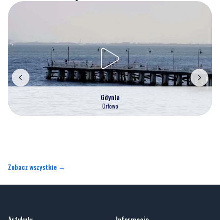
Gdynia
Orłowo
Zobacz wszystkie →
Artykuły
Informacje