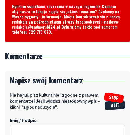
Byliście świadkami zdarzenia w naszym regionie? Chcecie
aby nasza redakcja zajęła się jakimś tematem? Czekamy na
Wasze sygnały i informacje. Można kontaktować się z naszą
redakcją za pośrednictwem strony facebookowej i mailowo:
redakcja@nadmorski24.pl
Dyżurujemy także pod numerem
telefonu
729 715 670
.
Komentarze
Napisz swój komentarz
Nie hejtuj, pisz kulturalnie i zgodne z prawem
komentarze! Jeśli widzisz niestosowny wpis -
kliknij "zgłoś nadużycie".
Imię / Podpis