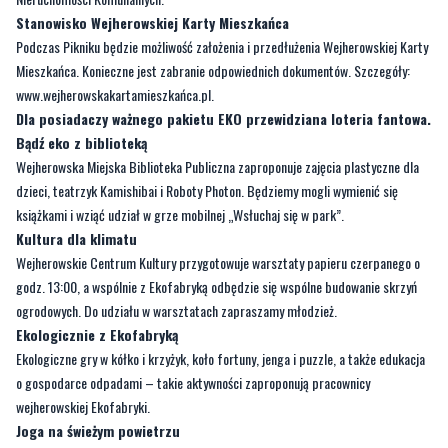
Stanowisko Wejherowskiej Karty Mieszkańca
Podczas Pikniku będzie możliwość założenia i przedłużenia Wejherowskiej Karty
Mieszkańca. Konieczne jest zabranie odpowiednich dokumentów. Szczegóły:
www.wejherowskakartamieszkańca.pl.
Dla posiadaczy ważnego pakietu EKO przewidziana loteria fantowa.
Bądź eko z biblioteką
Wejherowska Miejska Biblioteka Publiczna zaproponuje zajęcia plastyczne dla
dzieci, teatrzyk Kamishibai i Roboty Photon. Będziemy mogli wymienić się
książkami i wziąć udział w grze mobilnej „Wsłuchaj się w park”.
Kultura dla klimatu
Wejherowskie Centrum Kultury przygotowuje warsztaty papieru czerpanego o
godz. 13:00, a wspólnie z Ekofabryką odbędzie się wspólne budowanie skrzyń
ogrodowych. Do udziału w warsztatach zapraszamy młodzież.
Ekologicznie z Ekofabryką
Ekologiczne gry w kółko i krzyżyk, koło fortuny, jenga i puzzle, a także edukacja
o gospodarce odpadami – takie aktywności zaproponują pracownicy
wejherowskiej Ekofabryki.
Joga na świeżym powietrzu