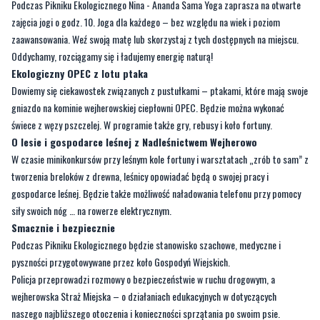
Podczas Pikniku Ekologicznego Nina - Ananda Sama Yoga zaprasza na otwarte
zajęcia jogi o godz. 10. Joga dla każdego – bez względu na wiek i poziom
zaawansowania. Weź swoją matę lub skorzystaj z tych dostępnych na miejscu.
Oddychamy, rozciągamy się i ładujemy energię naturą!
Ekologiczny OPEC z lotu ptaka
Dowiemy się ciekawostek związanych z pustułkami – ptakami, które mają swoje
gniazdo na kominie wejherowskiej ciepłowni OPEC. Będzie można wykonać
świece z węzy pszczelej. W programie także gry, rebusy i koło fortuny.
O lesie i gospodarce leśnej z Nadleśnictwem Wejherowo
W czasie minikonkursów przy leśnym kole fortuny i warsztatach „zrób to sam” z
tworzenia breloków z drewna, leśnicy opowiadać będą o swojej pracy i
gospodarce leśnej. Będzie także możliwość naładowania telefonu przy pomocy
siły swoich nóg … na rowerze elektrycznym.
Smacznie i bezpiecznie
Podczas Pikniku Ekologicznego będzie stanowisko szachowe, medyczne i
pyszności przygotowywane przez koło Gospodyń Wiejskich.
Policja przeprowadzi rozmowy o bezpieczeństwie w ruchu drogowym, a
wejherowska Straż Miejska – o działaniach edukacyjnych w dotyczących
naszego najbliższego otoczenia i konieczności sprzątania po swoim psie.