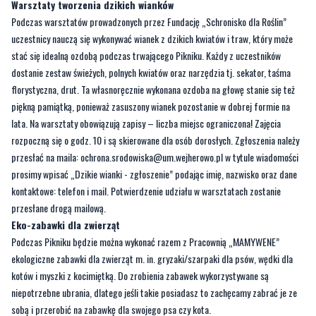
Warsztaty tworzenia dzikich wianków
Podczas warsztatów prowadzonych przez Fundację „Schronisko dla Roślin”
uczestnicy nauczą się wykonywać wianek z dzikich kwiatów i traw, który może
stać się idealną ozdobą podczas trwającego Pikniku. Każdy z uczestników
dostanie zestaw świeżych, polnych kwiatów oraz narzędzia tj. sekator, taśma
florystyczna, drut. Ta własnoręcznie wykonana ozdoba na głowę stanie się też
piękną pamiątką, ponieważ zasuszony wianek pozostanie w dobrej formie na
lata. Na warsztaty obowiązują zapisy – liczba miejsc ograniczona! Zajęcia
rozpoczną się o godz. 10 i są skierowane dla osób dorosłych. Zgłoszenia należy
przesłać na maila:
ochrona.srodowiska@um.wejherowo.pl
w tytule wiadomości
prosimy wpisać „Dzikie wianki - zgłoszenie” podając imię, nazwisko oraz dane
kontaktowe: telefon i mail. Potwierdzenie udziału w warsztatach zostanie
przesłane drogą mailową.
Eko-zabawki dla zwierząt
Podczas Pikniku będzie można wykonać razem z Pracownią „MAMYWENE”
ekologiczne zabawki dla zwierząt m. in. gryzaki/szarpaki dla psów, wędki dla
kotów i myszki z kocimiętką. Do zrobienia zabawek wykorzystywane są
niepotrzebne ubrania, dlatego jeśli takie posiadasz to zachęcamy zabrać je ze
sobą i przerobić na zabawkę dla swojego psa czy kota.