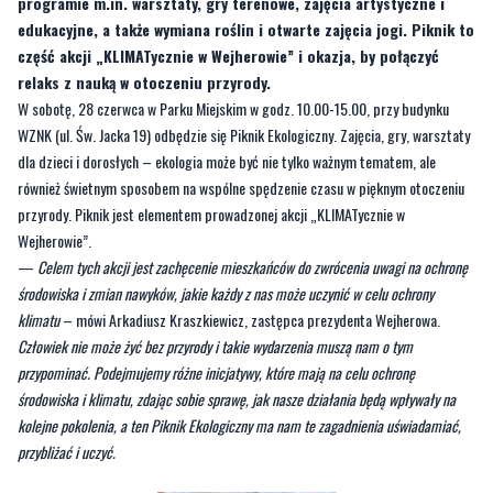
programie m.in. warsztaty, gry terenowe, zajęcia artystyczne i
edukacyjne, a także wymiana roślin i otwarte zajęcia jogi. Piknik to
część akcji „KLIMATycznie w Wejherowie” i okazja, by połączyć
relaks z nauką w otoczeniu przyrody.
W sobotę, 28 czerwca w Parku Miejskim w godz. 10.00-15.00, przy budynku
WZNK (ul. Św. Jacka 19) odbędzie się Piknik Ekologiczny. Zajęcia, gry, warsztaty
dla dzieci i dorosłych – ekologia może być nie tylko ważnym tematem, ale
również świetnym sposobem na wspólne spędzenie czasu w pięknym otoczeniu
przyrody. Piknik jest elementem prowadzonej akcji „KLIMATycznie w
Wejherowie”.
—
Celem tych akcji jest zachęcenie mieszkańców do zwrócenia uwagi na ochronę
środowiska i zmian nawyków, jakie każdy z nas może uczynić w celu ochrony
klimatu
– mówi Arkadiusz Kraszkiewicz, zastępca prezydenta Wejherowa.
Człowiek nie może żyć bez przyrody i takie wydarzenia muszą nam o tym
przypominać. Podejmujemy różne inicjatywy, które mają na celu ochronę
środowiska i klimatu, zdając sobie sprawę, jak nasze działania będą wpływały na
kolejne pokolenia, a ten Piknik Ekologiczny ma nam te zagadnienia uświadamiać,
przybliżać i uczyć.