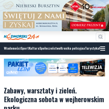
Wiadomości
Sport
Kultura
Społeczeństwo
Kronika policyjna
Turystyka
Fotoga
Zabawy, warsztaty i zieleń.
Ekologiczna sobota w wejherowskim
parku