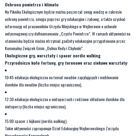
Ochrona powietrza i klimatu
Na Pikniku Ekologicznym będzie można poszerzyć swoją wiedzę w zakresie
ochrony powietrza, smogu poprzez gry edukacyjne i zabawę, a także uzyskać
informację od pracowników Urzędu Miejskiego w Wejherowie o uchwale
antysmogowej czy dofinansowaniu „Czyste Powietrze”. W ramach aktywności na
stanowisku będzie można otrzymać gadżety edukacyjne przygotowane przez
Komunalny Związek Gmin „Dolina Redy i Chylonki”.
Ekologiczne gry, warsztaty i spacer nordic walking
Przyrodnicze koło fortuny, gry terenowe oraz ciekawe warsztaty:
10:45 edukacja ekologiczna na temat owadów zapylających i meblowanie
domków dla owadów (liczba miejsc ograniczona),
12:30 edukacja ekologiczna o nietoperzach i rodzinne składanie domków dla
nietoperzy (liczba miejsc ograniczona),
15:00 spacer z kijkami (nordic walking).
Takie aktywności zaproponuje Dział Edukacyjny Wejherowskiego Zarządu
Nieruchomości Komunalnych.