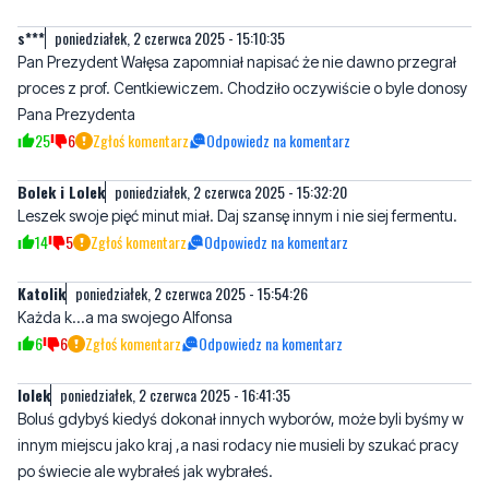
proces z prof. Centkiewiczem. Chodziło oczywiście o byle donosy
Pana Prezydenta
25
6
Zgłoś komentarz
Odpowiedz na komentarz
Bolek i Lolek
poniedziałek, 2 czerwca 2025 - 15:32:20
Leszek swoje pięć minut miał. Daj szansę innym i nie siej fermentu.
14
5
Zgłoś komentarz
Odpowiedz na komentarz
Katolik
poniedziałek, 2 czerwca 2025 - 15:54:26
Każda k...a ma swojego Alfonsa
6
6
Zgłoś komentarz
Odpowiedz na komentarz
lolek
poniedziałek, 2 czerwca 2025 - 16:41:35
Boluś gdybyś kiedyś dokonał innych wyborów, może byli byśmy w
innym miejscu jako kraj ,a nasi rodacy nie musieli by szukać pracy
po świecie ale wybrałeś jak wybrałeś.
17
5
Zgłoś komentarz
Odpowiedz na komentarz
lolek ciąg dalszy
poniedziałek, 2 czerwca 2025 - 16:43:05