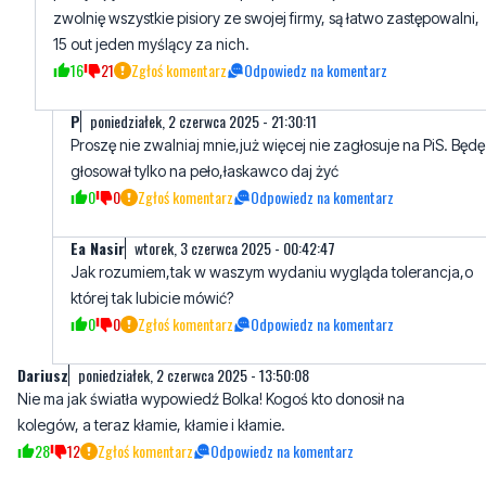
P
poniedziałek, 2 czerwca 2025 - 21:30:11
Proszę nie zwalniaj mnie,już więcej nie zagłosuje na PiS. Będę
głosował tylko na peło,łaskawco daj żyć
0
0
Zgłoś komentarz
Odpowiedz na komentarz
Ea Nasir
wtorek, 3 czerwca 2025 - 00:42:47
Jak rozumiem,tak w waszym wydaniu wygląda tolerancja,o
której tak lubicie mówić?
0
0
Zgłoś komentarz
Odpowiedz na komentarz
Dariusz
poniedziałek, 2 czerwca 2025 - 13:50:08
Nie ma jak światła wypowiedź Bolka! Kogoś kto donosił na
kolegów, a teraz kłamie, kłamie i kłamie.
28
12
Zgłoś komentarz
Odpowiedz na komentarz
Divoc
poniedziałek, 2 czerwca 2025 - 14:01:53
Boluś weź już się zamknij,ty jesteś ostatnia osobą co powinien się
wypowiadać na temat Polski!zdarjco