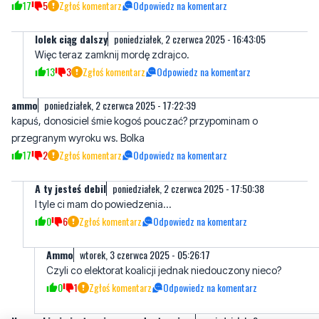
Więc teraz zamknij mordę zdrajco.
13
3
Zgłoś komentarz
Odpowiedz na komentarz
ammo
poniedziałek, 2 czerwca 2025 - 17:22:39
kapuś, donosiciel śmie kogoś pouczać? przypominam o
przegranym wyroku ws. Bolka
17
2
Zgłoś komentarz
Odpowiedz na komentarz
A ty jesteś debil
poniedziałek, 2 czerwca 2025 - 17:50:38
I tyle ci mam do powiedzenia...
0
6
Zgłoś komentarz
Odpowiedz na komentarz
Ammo
wtorek, 3 czerwca 2025 - 05:26:17
Czyli co elektorat koalicji jednak niedouczony nieco?
0
1
Zgłoś komentarz
Odpowiedz na komentarz
Nawrocki nie jest moim prezydentem i
poniedziałek, 2 czerwca
nigdy nim nie będzie
2025 - 17:49:27
Ale przeżyliśmy poPZPRowakiego Kwaśniewskiego, glupkowatego
Maliniaka to i przeżyjemy bandziora. Wstyd mi za takiego gościa