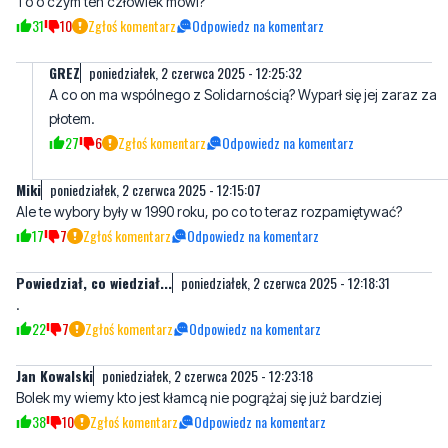
A co on ma wspólnego z Solidarnością? Wyparł się jej zaraz za
płotem.
27
6
Zgłoś komentarz
Odpowiedz na komentarz
Miki
poniedziałek, 2 czerwca 2025 - 12:15:07
Ale te wybory były w 1990 roku, po co to teraz rozpamiętywać?
17
7
Zgłoś komentarz
Odpowiedz na komentarz
Powiedział, co wiedział...
poniedziałek, 2 czerwca 2025 - 12:18:31
.
22
7
Zgłoś komentarz
Odpowiedz na komentarz
Jan Kowalski
poniedziałek, 2 czerwca 2025 - 12:23:18
Bolek my wiemy kto jest kłamcą nie pogrążaj się już bardziej
38
10
Zgłoś komentarz
Odpowiedz na komentarz
????
wtorek, 3 czerwca 2025 - 05:06:26
A my wszyscy wiemy kim była Balbina jk
2
3
Zgłoś komentarz
Odpowiedz na komentarz