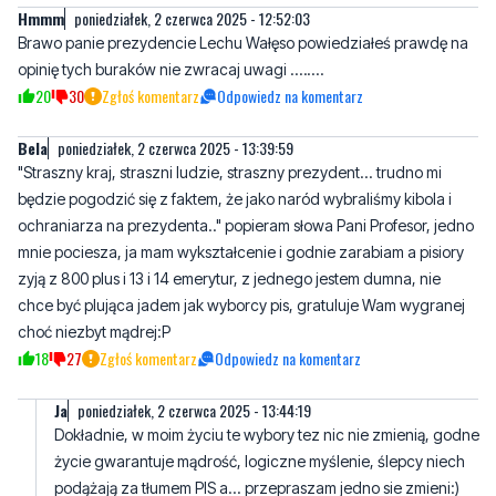
20
30
Zgłoś komentarz
Odpowiedz na komentarz
Bela
poniedziałek, 2 czerwca 2025 - 13:39:59
"Straszny kraj, straszni ludzie, straszny prezydent... trudno mi
będzie pogodzić się z faktem, że jako naród wybraliśmy kibola i
ochraniarza na prezydenta.." popieram słowa Pani Profesor, jedno
mnie pociesza, ja mam wykształcenie i godnie zarabiam a pisiory
zyją z 800 plus i 13 i 14 emerytur, z jednego jestem dumna, nie
chce być plująca jadem jak wyborcy pis, gratuluje Wam wygranej
choć niezbyt mądrej:P
18
27
Zgłoś komentarz
Odpowiedz na komentarz
Ja
poniedziałek, 2 czerwca 2025 - 13:44:19
Dokładnie, w moim życiu te wybory tez nic nie zmienią, godne
życie gwarantuje mądrość, logiczne myślenie, ślepcy niech
podążają za tłumem PIS a... przepraszam jedno sie zmieni:)
zwolnię wszystkie pisiory ze swojej firmy, są łatwo zastępowalni,
15 out jeden myślący za nich.
16
21
Zgłoś komentarz
Odpowiedz na komentarz