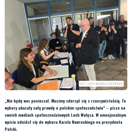
FOT. LECH WAŁĘSA/FACEBOOK
„Nie będę was pocieszał. Musimy zderzyć się z rzeczywistością. Te
wybory ukazały całą prawdę o polskim społeczeństwie” – pisze na
swoich mediach społecznościowych Lech Wałęsa. W emocjonalnym
wpisie odniósł się do wyboru Karola Nawrockiego na prezydenta
Polski.
Prezydentem Polski, głosami większości wyborców, został Karol Nawrocki. Do
wyników wyborów zaczynają odnosić się kolejne znane postacie życia
publicznego. Głos w tej sprawie zabrał również znany z odważnego wyrażania