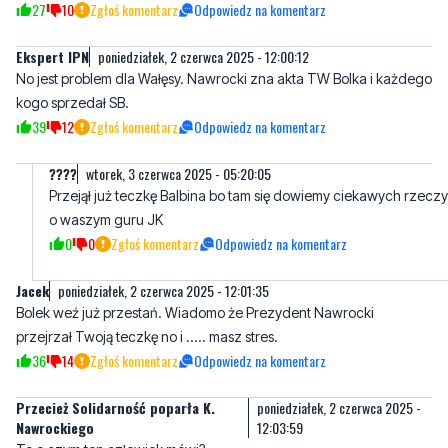
No jest problem dla Wałęsy. Nawrocki zna akta TW Bolka i każdego
kogo sprzedał SB.
39
12
Zgłoś komentarz
Odpowiedz na komentarz
????
wtorek, 3 czerwca 2025 - 05:20:05
Przejął już teczkę Balbina bo tam się dowiemy ciekawych rzeczy
o waszym guru JK
0
0
Zgłoś komentarz
Odpowiedz na komentarz
Jacek
poniedziałek, 2 czerwca 2025 - 12:01:35
Bolek weź już przestań. Wiadomo że Prezydent Nawrocki
przejrzał Twoją teczkę no i ..... masz stres.
36
14
Zgłoś komentarz
Odpowiedz na komentarz
Przecież Solidarność poparła K.
poniedziałek, 2 czerwca 2025 -
Nawrockiego
12:03:59
To o czym ten człowiek mówi?
31
10
Zgłoś komentarz
Odpowiedz na komentarz
GREZ
poniedziałek, 2 czerwca 2025 - 12:25:32