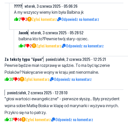
Jacek
wtorek, 3 czerwca 2025 - 05:28:52
balbina kto to?Pewnie twój stary-ojciec.
4
2
Zgłoś komentarz
Odpowiedz na komentarz
Za teksty typu "ćpun"
poniedziałek, 2 czerwca 2025 - 12:25:21
Pewnie będzie miał rozprawę w sądzie. To ma być łączenie
Polaków? Nakręcanie wojny w kraju jest nienormalne.
30
9
Zgłoś komentarz
Odpowiedz na komentarz
poniedziałek, 2 czerwca 2025 - 12:28:10
"głosi wartości ewangeliczne" - pierwsze słyszę.. Były prezydent
wpina sobie Matkę Boska w klapę od marynarki i wyzywa innych.
Przykro się na to patrzy.
37
14
Zgłoś komentarz
Odpowiedz na komentarz
Hmmm
poniedziałek, 2 czerwca 2025 - 12:52:03
Brawo panie prezydencie Lechu Wałęso powiedziałeś prawdę na
opinię tych buraków nie zwracaj uwagi .…....