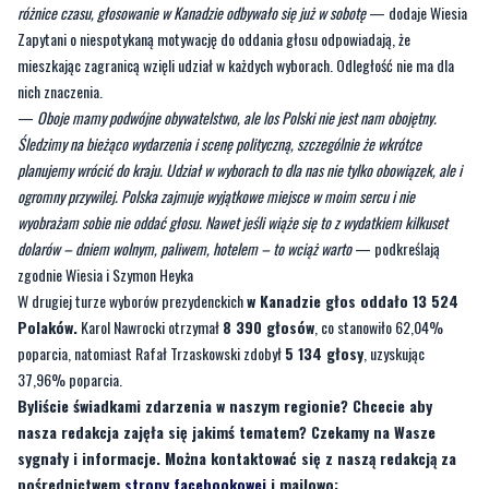
nich znaczenia.
—
Oboje mamy podwójne obywatelstwo, ale los Polski nie jest nam obojętny.
Śledzimy na bieżąco wydarzenia i scenę polityczną, szczególnie że wkrótce
planujemy wrócić do kraju. Udział w wyborach to dla nas nie tylko obowiązek, ale i
ogromny przywilej. Polska zajmuje wyjątkowe miejsce w moim sercu i nie
wyobrażam sobie nie oddać głosu. Nawet jeśli wiąże się to z wydatkiem kilkuset
dolarów – dniem wolnym, paliwem, hotelem – to wciąż warto
— podkreślają
zgodnie Wiesia i Szymon Heyka
W drugiej turze wyborów prezydenckich
w Kanadzie głos oddało 13 524
Polaków.
Karol Nawrocki otrzymał
8 390 głosów
, co stanowiło 62,04%
poparcia, natomiast Rafał Trzaskowski zdobył
5 134 głosy
, uzyskując
37,96% poparcia.
Byliście świadkami zdarzenia w naszym regionie? Chcecie aby
nasza redakcja zajęła się jakimś tematem? Czekamy na Wasze
sygnały i informacje. Można kontaktować się z naszą redakcją za
pośrednictwem
strony facebookowej
i mailowo:
redakcja@nadmorski24.pl
. Dyżurujemy także pod numerem
telefonu 729 715 670.