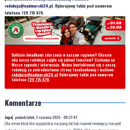
Byliście świadkami zdarzenia w naszym regionie? Chcecie
aby nasza redakcja zajęła się jakimś tematem? Czekamy na
Wasze sygnały i informacje. Można kontaktować się z naszą
redakcją za pośrednictwem strony facebookowej i mailowo:
redakcja@nadmorski24.pl
Dyżurujemy także pod numerem
telefonu
729 715 670
.
Komentarze
Japa
poniedziałek, 2 czerwca 2025 - 09:37:47
Dla mnie ktoś kto wyjeżdża na parę lat lub nawet miesięcy nie jest
patriotą i nie powinien móc głosować. ZDRAJCĄ prędzej można
nazwać.
8
4
Zgłoś komentarz
Odpowiedz na komentarz