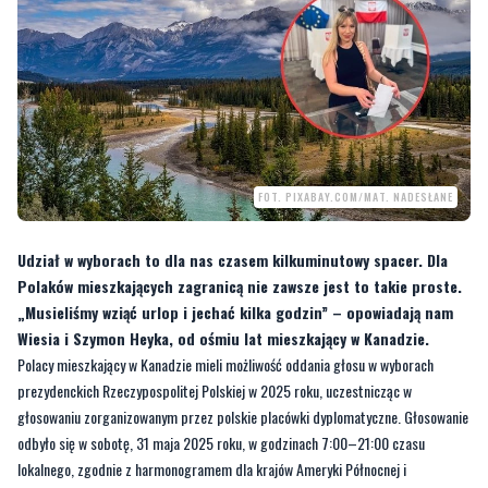
FOT. PIXABAY.COM/MAT. NADESŁANE
Udział w wyborach to dla nas czasem kilkuminutowy spacer. Dla
Polaków mieszkających zagranicą nie zawsze jest to takie proste.
„Musieliśmy wziąć urlop i jechać kilka godzin” – opowiadają nam
Wiesia i Szymon Heyka, od ośmiu lat mieszkający w Kanadzie.
Polacy mieszkający w Kanadzie mieli możliwość oddania głosu w wyborach
prezydenckich Rzeczypospolitej Polskiej w 2025 roku, uczestnicząc w
głosowaniu zorganizowanym przez polskie placówki dyplomatyczne. Głosowanie
odbyło się w sobotę, 31 maja 2025 roku, w godzinach 7:00–21:00 czasu
lokalnego, zgodnie z harmonogramem dla krajów Ameryki Północnej i
Południowej.
Pochodzący z Gościcina (gmina Wejherowo) oraz Lęborka małżeństwo od ośmiu
lat mieszkają w prowincji Alberta w Kanadzie. Najbliższy ich miejscu