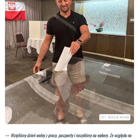
FOT. WIESIA HEYKA
—
Wzięliśmy dzień wolny z pracy, paszporty i ruszyliśmy na wybory. Ze względu na
różnice czasu, głosowanie w Kanadzie odbywało się już w sobotę
— dodaje Wiesia
Zapytani o niespotykaną motywację do oddania głosu odpowiadają, że
mieszkając zagranicą wzięli udział w każdych wyborach. Odległość nie ma dla