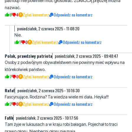
poniedziałek, 2 czerwca 2025 - 11:08:20
Nie.
1
0
Zgłoś komentarz
Odpowiedz na komentarz
Polak, prawdziwy patriota
poniedziałek, 2 czerwca 2025 - 09:48:47
Osoby z podwójnym obywatelstwem nie powinny mieć wpływu na
którekolwiek państwo.
7
0
Zgłoś komentarz
Odpowiedz na komentarz
Rafał
poniedziałek, 2 czerwca 2025 - 10:16:30
Fascynujące. Rodzina? Ta wiedza wiele mi dała. Heyka!!!
2
0
Zgłoś komentarz
Odpowiedz na komentarz
Fafik
poniedziałek, 2 czerwca 2025 - 10:17:56
Tam żyje w luksusach a w kraju robi bałagan. Pojechał to traci
prawo głosu. Nieobecni głosu nie mają.
8
2
Zgłoś komentarz
Odpowiedz na komentarz