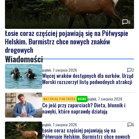
Łosie coraz częściej pojawiają się na Półwyspie
Helskim. Burmistrz chce nowych znaków
drogowych
Wiadomości
piątek, 7 sierpnia 2026
2
Więcej wraków dostępnych dla nurków. Urząd
Morski rozszerzył listę podwodnych atrakcji
piątek, 7 sierpnia 2026
MATERIAŁ PARTNERA
NOWE
Co jeść przy zaparciach? Dieta, błonnik i
nawyki, które naprawdę działają
piątek, 7 sierpnia 2026
6
Łosie coraz częściej pojawiają się na
Półwyspie Helskim. Burmistrz chce nowych
znaków drogowych
piątek, 7 sierpnia 2026
9
Policyjny pościg w powiecie puckim. Po