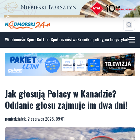
Wiadomości
Sport
Kultura
Społeczeństwo
Kronika policyjna
Turystyka
Fotoga
Jak głosują Polacy w Kanadzie?
Oddanie głosu zajmuje im dwa dni!
poniedziałek, 2 czerwca 2025, 09:01