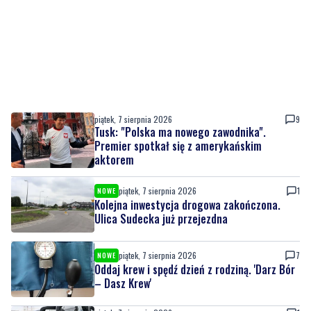
piątek, 7 sierpnia 2026
9
Tusk: "Polska ma nowego zawodnika".
Premier spotkał się z amerykańskim
aktorem
piątek, 7 sierpnia 2026
1
NOWE
Kolejna inwestycja drogowa zakończona.
Ulica Sudecka już przejezdna
piątek, 7 sierpnia 2026
7
NOWE
Oddaj krew i spędź dzień z rodziną. 'Darz Bór
– Dasz Krew'
piątek, 7 sierpnia 2026
1
Dziewięć nowych trolejbusów wyjechało na
ulice miasta. To inwestycja za ponad 28 mln
zł