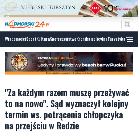
Wiadomości
Sport
Kultura
Społeczeństwo
Kronika policyjna
Turystyka
Fotoga
"Za każdym razem muszę przeżywać
to na nowo". Sąd wyznaczył kolejny
termin ws. potrącenia chłopczyka
na przejściu w Redzie
poniedziałek, 2 czerwca 2025, 08:31