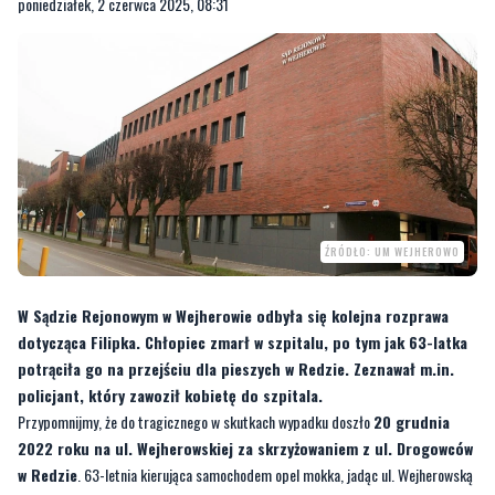
ŹRÓDŁO: UM WEJHEROWO
W Sądzie Rejonowym w Wejherowie odbyła się kolejna rozprawa
dotycząca Filipka. Chłopiec zmarł w szpitalu, po tym jak 63-latka
potrąciła go na przejściu dla pieszych w Redzie. Zeznawał m.in.
policjant, który zawoził kobietę do szpitala.
Przypomnijmy, że do tragicznego w skutkach wypadku doszło
20 grudnia
2022 roku na ul. Wejherowskiej za skrzyżowaniem z ul. Drogowców
w Redzie
. 63-letnia kierująca samochodem opel mokka, jadąc ul. Wejherowską
lewym pasem ruchu w kierunku Wejherowa, ominęła stojące na prawym pasie
pojazdy, nie zachowała szczególnej ostrożności i uderzyła w pieszego 10-latka
przechodzącego przez oznakowane przejście dla pieszych. Filipek
zmarł 2