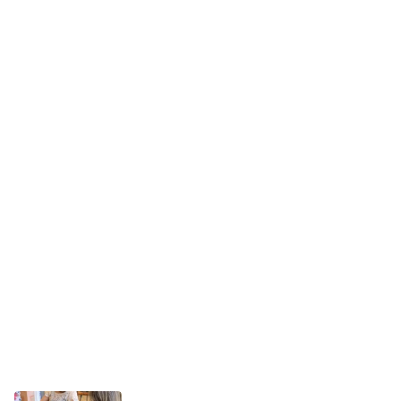
niedziela, 9 sierpnia 2026
1
Wakacyjne inspiracje w muzeum. Rodzinne
warsztaty i twórcze spotkania