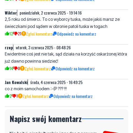
świeczkami pod sądem w obronie patoli tuska w togach
12
21
Zgłoś komentarz
Odpowiedz na komentarz
rzep
wtorek, 3 czerwca 2025 - 08:48:26
Ewidentnie coś jest nie tak, sąd działa na korzyść oskarżonej która
już dawno powinna siedzieć!
14
0
Zgłoś komentarz
Odpowiedz na komentarz
Jan Kowalski
środa, 4 czerwca 2025 - 16:49:25
co z moim samochodem :-(P ??? !!!
2
1
Zgłoś komentarz
Odpowiedz na komentarz
Napisz swój komentarz
Nie hejtuj, pisz kulturalnie i zgodne z prawem
komentarze! Jeśli widzisz niestosowny wpis -
kliknij "zgłoś nadużycie".