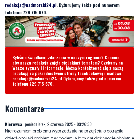
Byliście świadkami zdarzenia w naszym regionie? Chcecie
aby nasza redakcja zajęła się jakimś tematem? Czekamy na
Wasze sygnały i informacje. Można kontaktować się z naszą
redakcją za pośrednictwem strony facebookowej i mailowo:
redakcja@nadmorski24.pl
Dyżurujemy także pod numerem
telefonu
729 715 670
.
Komentarze
Kierowca
poniedziałek, 2 czerwca 2025 - 09:26:33
Nie rozumiem problemu wyprzedzała na przejściu o potrąciła
dziecko to jaki problem z wyrokiem ja bym dał dożywocie obojętnie
czy była po lekach czy nie ale wyprzedzała na przejściu i kropka
32
0
Zgłoś komentarz
Odpowiedz na komentarz