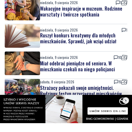
niedziela, 9 sierpnia 2026
1
Ruszył konkurs kreatywny dla młodych
mieszkańców. Sprawdź, jak wziąć udział
niedziela, 9 sierpnia 2026
10
Miał odebrać pieniądze od seniora. W
mieszkaniu czekali na niego policjanci
sobota, 8 sierpnia 2026
15
Strażacy pokazali swoje umiejętności.
Rodzinny festyn przyciągnął mieszkańców
oraz gości
sobota, 8 sierpnia 2026
1
Regionalne smaki, uśmiechu i dobra zabawa.
×
Za nami Dzień Kaszubskiego Ogórka
sobota, 8 sierpnia 2026
8
Nad morzem zmierzyli się najsilniejsi.
Sportowe emocje i ważny cel