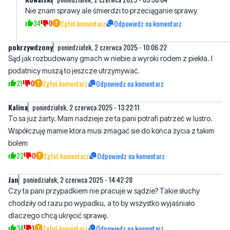
pokrzywdzony
poniedziałek, 2 czerwca 2025 - 10:06:22
Sąd jak rozbudowany gmach w niebie a wyroki rodem z piekła. I
podatnicy muszą to jeszcze utrzymywać.
21
0
Zgłoś komentarz
Odpowiedz na komentarz
Kalina
poniedziałek, 2 czerwca 2025 - 13:22:11
To sa juz żarty. Mam nadzieje ze ta pani potrafi patrzeć w lustro.
Współczuję mamie ktora musi zmagać sie do końca życia z takim
bolem
22
0
Zgłoś komentarz
Odpowiedz na komentarz
Jan
poniedziałek, 2 czerwca 2025 - 14:42:28
Czy ta pani przypadkiem nie pracuje w sądzie? Takie słuchy
chodziły od razu po wypadku, a to by wszystko wyjaśniało
dlaczego chcą ukręcić sprawę.
34
1
Zgłoś komentarz
Odpowiedz na komentarz
Wiktor
poniedziałek, 2 czerwca 2025 - 19:14:16
2,5 roku od śmierci. To co wyborcy tuska, może jakiś marsz ze