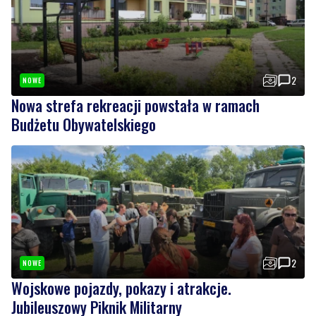
2
NOWE
Nowa strefa rekreacji powstała w ramach
Budżetu Obywatelskiego
2
NOWE
Wojskowe pojazdy, pokazy i atrakcje.
Jubileuszowy Piknik Militarny
Wiadomości
niedziela, 9 sierpnia 2026
NOWE
Park wypełnił się muzyką. Na scenie wystąpił