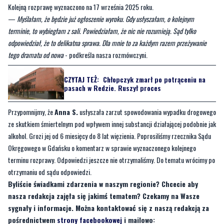
odpowiedział, że to delikatna sprawa. Dla mnie to za każdym razem przeżywanie
tego dramatu od nowa
- podkreśla nasza rozmówczyni.
CZYTAJ TEŻ:
Chłopczyk zmarł po potrąceniu na
pasach w Redzie. Ruszył proces
Przypomnijmy, że
Anna S.
usłyszała zarzut spowodowania wypadku drogowego
ze skutkiem śmiertelnym pod wpływem innej substancji działającej podobnie jak
alkohol. Grozi jej od 6 miesięcy do 8 lat więzienia. Poprosiliśmy rzecznika Sądu
Okręgowego w Gdańsku o komentarz w sprawie wyznaczonego kolejnego
terminu rozprawy. Odpowiedzi jeszcze nie otrzymaliśmy. Do tematu wrócimy po
otrzymaniu od sądu odpowiedzi.
Byliście świadkami zdarzenia w naszym regionie? Chcecie aby
nasza redakcja zajęła się jakimś tematem? Czekamy na Wasze
sygnały i informacje. Można kontaktować się z naszą redakcją za
pośrednictwem
strony facebookowej
i mailowo:
redakcja@nadmorski24.pl
. Dyżurujemy także pod numerem
telefonu 729 715 670.