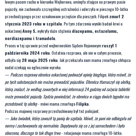
stycznia 2023 roku w szpitalu
. Po tym zdarzeniu wyniki badań krwi u
oskarżonej
Anny S.
wykryły duże stężenia
diazepamu, estazolamu,
nordiazepamu i tramadolu
.
Proces w tej sprawie przed wejherowskim Sądem Rejonowym
ruszył 1
października 2024 roku
. Ostatnia rozprawa, ale nie w całym procesie,
odbyła się
28 maja 2025 roku
. Jak przekazała nam mama zmarłego chłopca
nadal czekają na ogłoszenie wyroku.
—
Podczas rozprawy obrońca oskarżonej podważył opinię biegłego, który mówił, że
po tych substancjach nie można prowadzić pojazdów. Obrońca tłumaczył się ulotką,
którą znalazł, że według zawartych w niej informacji 24 godziny od zażycia tabletki
może prowadzić pojazdy. Sędzia powiedział, że obrońca w ciągu dwóch tygodni ma
przedstawić tę ulotkę
- mówi mama zmarłego
Filipka
.
Podczas majowej rozprawy przesłuchiwany był też policjant.
—
Jako świadek, który zawoził tą panią do szpitala. Mówił, że pani nie odbiegała od
normy i zachowywała się normalnie. Dopytywała się co z jej samochodem i była
oburzona, dlaczego to tak długo trwa
- relacjonuje mama zmarłego 10-latka.
Kolejną rozprawę wyznaczono na 17 września 2025 roku.
—
Myślałam, że będzie już ogłoszenie wyroku. Gdy usłyszałam, o kolejnym
terminie, to wybiegłam z sali. Powiedziałam, że nic nie rozumieją. Sąd tylko