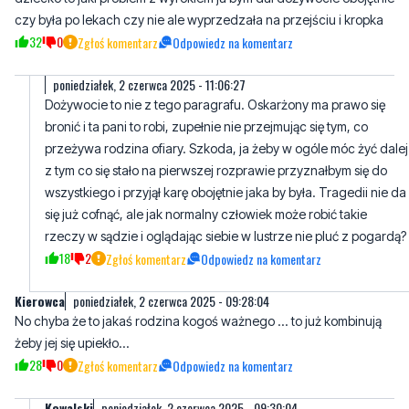
poniedziałek, 2 czerwca 2025 - 11:06:27
Dożywocie to nie z tego paragrafu. Oskarżony ma prawo się
bronić i ta pani to robi, zupełnie nie przejmując się tym, co
przeżywa rodzina ofiary. Szkoda, ja żeby w ogóle móc żyć dalej
z tym co się stało na pierwszej rozprawie przyznałbym się do
wszystkiego i przyjął karę obojętnie jaka by była. Tragedii nie da
się już cofnąć, ale jak normalny człowiek może robić takie
rzeczy w sądzie i oglądając siebie w lustrze nie pluć z pogardą?
18
2
Zgłoś komentarz
Odpowiedz na komentarz
Kierowca
poniedziałek, 2 czerwca 2025 - 09:28:04
No chyba że to jakaś rodzina kogoś ważnego ... to już kombinują
żeby jej się upiekło...
28
0
Zgłoś komentarz
Odpowiedz na komentarz
Kowalski
poniedziałek, 2 czerwca 2025 - 09:30:04
Nie znam sprawy ale śmierdzi to przeciąganie sprawy
34
0
Zgłoś komentarz
Odpowiedz na komentarz