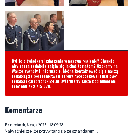
Byliście świadkami zdarzenia w naszym regionie? Chcecie
aby nasza redakcja zajęła się jakimś tematem? Czekamy na
Wasze sygnały i informacje. Można kontaktować się z naszą
redakcją za pośrednictwem strony facebookowej i mailowo:
redakcja@nadmorski24.pl
Dyżurujemy także pod numerem
telefonu
729 715 670
.
Komentarze
Por
wtorek, 6 maja 2025 - 18:09:28
Najważniejsze ,że przywitano się ze sztandarem...