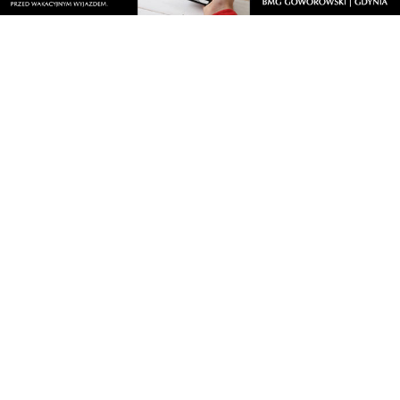
Orłowo
Zobacz wszystkie →
Artykuły
Informacje
Wiadomości
O portalu
Sport
Kontakt
Kultura
Regulamin
Społeczeństwo
Polityka prywatności
Kronika policyjna
Reklama
Zobacz