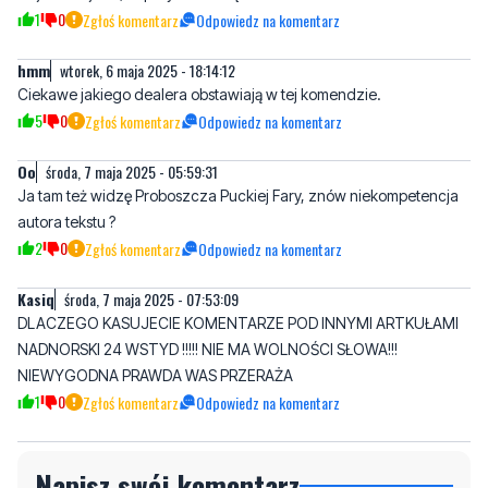
1
0
Zgłoś komentarz
Odpowiedz na komentarz
hmm
wtorek, 6 maja 2025 - 18:14:12
Ciekawe jakiego dealera obstawiają w tej komendzie.
5
0
Zgłoś komentarz
Odpowiedz na komentarz
Oo
środa, 7 maja 2025 - 05:59:31
Ja tam też widzę Proboszcza Puckiej Fary, znów niekompetencja
autora tekstu ?
2
0
Zgłoś komentarz
Odpowiedz na komentarz
Kasiq
środa, 7 maja 2025 - 07:53:09
DLACZEGO KASUJECIE KOMENTARZE POD INNYMI ARTKUŁAMI
NADNORSKI 24 WSTYD !!!!! NIE MA WOLNOŚCI SŁOWA!!!
NIEWYGODNA PRAWDA WAS PRZERAŻA
1
0
Zgłoś komentarz
Odpowiedz na komentarz
Napisz swój komentarz