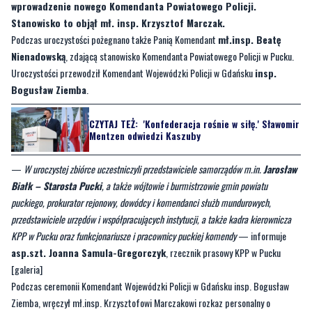
wprowadzenie nowego Komendanta Powiatowego Policji.
Stanowisko to objął mł. insp. Krzysztof Marczak.
Podczas uroczystości pożegnano także Panią Komendant
mł.insp. Beatę
Nienadowską
, zdającą stanowisko Komendanta Powiatowego Policji w Pucku.
Uroczystości przewodził Komendant Wojewódzki Policji w Gdańsku
insp.
Bogusław Ziemba
.
CZYTAJ TEŻ:
'Konfederacja rośnie w siłę.' Sławomir
Mentzen odwiedzi Kaszuby
—
W uroczystej zbiórce uczestniczyli przedstawiciele samorządów m.in.
Jarosław
Białk – Starosta Pucki
, a także wójtowie i burmistrzowie gmin powiatu
puckiego, prokurator rejonowy, dowódcy i komendanci służb mundurowych,
przedstawiciele urzędów i współpracujących instytucji, a także kadra kierownicza
KPP w Pucku oraz funkcjonariusze i pracownicy puckiej komendy
— informuje
asp.szt. Joanna Samula-Gregorczyk
, rzecznik prasowy KPP w Pucku
[galeria]
Podczas ceremonii Komendant Wojewódzki Policji w Gdańsku insp. Bogusław
Ziemba, wręczył mł.insp. Krzysztofowi Marczakowi rozkaz personalny o