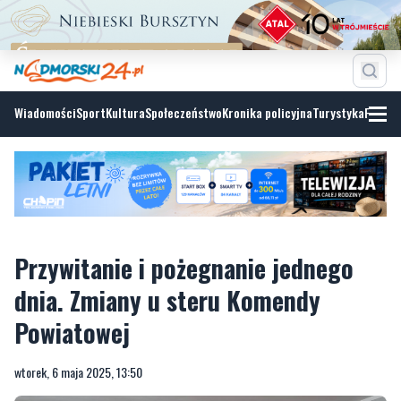
Wiadomości
Sport
Kultura
Społeczeństwo
Kronika policyjna
Turystyka
Fotoga
Przywitanie i pożegnanie jednego
dnia. Zmiany u steru Komendy
Powiatowej
wtorek, 6 maja 2025, 13:50