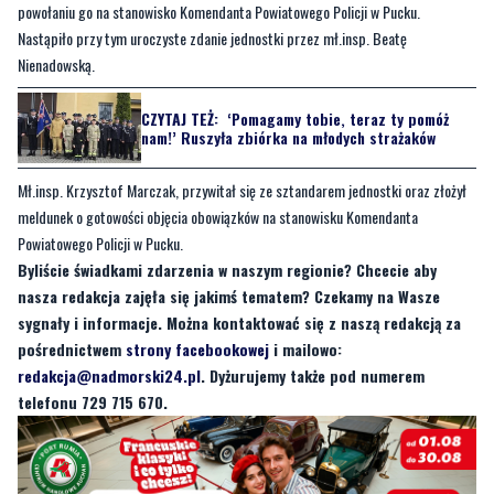
powołaniu go na stanowisko Komendanta Powiatowego Policji w Pucku.
Nastąpiło przy tym uroczyste zdanie jednostki przez mł.insp. Beatę
Nienadowską.
CZYTAJ TEŻ:
‘Pomagamy tobie, teraz ty pomóż
nam!’ Ruszyła zbiórka na młodych strażaków
Mł.insp. Krzysztof Marczak, przywitał się ze sztandarem jednostki oraz złożył
meldunek o gotowości objęcia obowiązków na stanowisku Komendanta
Powiatowego Policji w Pucku.
Byliście świadkami zdarzenia w naszym regionie? Chcecie aby
nasza redakcja zajęła się jakimś tematem? Czekamy na Wasze
sygnały i informacje. Można kontaktować się z naszą redakcją za
pośrednictwem
strony facebookowej
i mailowo:
redakcja@nadmorski24.pl
. Dyżurujemy także pod numerem
telefonu 729 715 670.