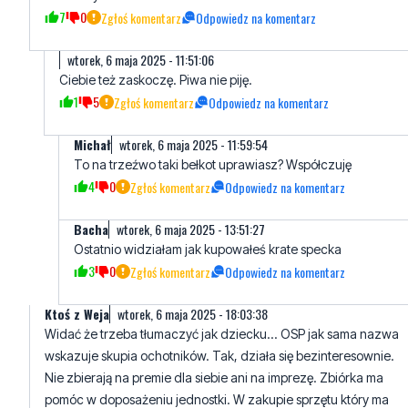
Ciebie też zaskoczę. Piwa nie piję.
1
5
Zgłoś komentarz
Odpowiedz na komentarz
Michał
wtorek, 6 maja 2025 - 11:59:54
To na trzeźwo taki bełkot uprawiasz? Współczuję
4
0
Zgłoś komentarz
Odpowiedz na komentarz
Bacha
wtorek, 6 maja 2025 - 13:51:27
Ostatnio widziałam jak kupowałeś krate specka
3
0
Zgłoś komentarz
Odpowiedz na komentarz
Ktoś z Weja
wtorek, 6 maja 2025 - 18:03:38
Widać że trzeba tłumaczyć jak dziecku... OSP jak sama nazwa
wskazuje skupia ochotników. Tak, działa się bezinteresownie.
Nie zbierają na premie dla siebie ani na imprezę. Zbiórka ma
pomóc w doposażeniu jednostki. W zakupie sprzętu który ma
tak naprawdę służyć społeczeństwo. Czego nie rozumiesz i
skąd ten ból 4 liter?
4
0
Zgłoś komentarz
Odpowiedz na komentarz