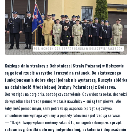
FOT. OCHOTNICZA STRAŻ POŻARNA W BOLSZEWIE/ FACEBOOK
Każdego dnia strażacy z Ochotniczej Straży Pożarnej w Bolszewie
są gotowi rzucić wszystko i ruszyć na ratunek. Do skutecznego
funkcjonowania dobre chęci jednak nie wystarczą. Ruszyła zbiórka
na działalność Młodzieżowej Drużyny Pożarniczej z Bolszewa.
Bez względu na porę dnia, pogodę czy zagrożenie. Gdy wybucha pożar, dochodzi
do wypadku albo trzeba pomóc w czasie nawałnicy – oni są tam pierwsi. Ale
żeby nieść pomoc innym, sami potrzebują wsparcia. Sprzęt się zużywa,
umundurowanie wymaga wymiany, a pojazdy ratownicze potrzebują serwisu.
— *Dzięki Twojej wpłacie możemy zakupić to, co najpotrzebniejsze:
sprzęt
ratowniczy, środki ochrony indywidualnej, szkolenia i doposażenie
jednostki.
- informują na stronie zbiórki młodzi strażacy
CZYTAJ TEŻ:
Uwaga, pacjenci! Szpital zmienił