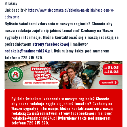
Byliście świadkami zdarzenia w naszym regionie? Chcecie aby
nasza redakcja zajęła się jakimś tematem? Czekamy na Wasze
sygnały i informacje. Można kontaktować się z naszą redakcją za
pośrednictwem
strony facebookowej
i mailowo:
redakcja@nadmorski24.pl
. Dyżurujemy także pod numerem
telefonu 729 715 670.
Byliście świadkami zdarzenia w naszym regionie? Chcecie
aby nasza redakcja zajęła się jakimś tematem? Czekamy na
Wasze sygnały i informacje. Można kontaktować się z naszą
redakcją za pośrednictwem strony facebookowej i mailowo:
redakcja@nadmorski24.pl
Dyżurujemy także pod numerem
telefonu
729 715 670
.
Komentarze