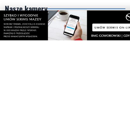
Gdynia
Orłowo
Zobacz wszystkie →
Artykuły
Informacje