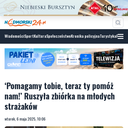
Wiadomości
Sport
Kultura
Społeczeństwo
Kronika policyjna
Turystyka
Fotoga
‘Pomagamy tobie, teraz ty pomóż
nam!’ Ruszyła zbiórka na młodych
strażaków
wtorek, 6 maja 2025, 10:06