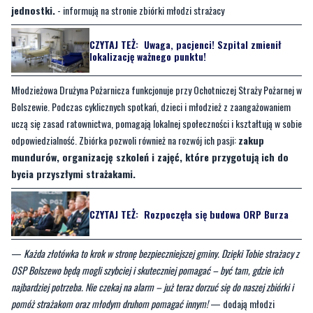
lokalizację ważnego punktu!
Młodzieżowa Drużyna Pożarnicza funkcjonuje przy Ochotniczej Straży Pożarnej w
Bolszewie. Podczas cyklicznych spotkań, dzieci i młodzież z zaangażowaniem
uczą się zasad ratownictwa, pomagają lokalnej społeczności i kształtują w sobie
odpowiedzialność. Zbiórka pozwoli również na rozwój ich pasji:
zakup
mundurów, organizację szkoleń i zajęć, które przygotują ich do
bycia przyszłymi strażakami.
CZYTAJ TEŻ:
Rozpoczęła się budowa ORP Burza
—
Każda złotówka to krok w stronę bezpieczniejszej gminy. Dzięki Tobie strażacy z
OSP Bolszewo będą mogli szybciej i skuteczniej pomagać – być tam, gdzie ich
najbardziej potrzeba. Nie czekaj na alarm – już teraz dorzuć się do naszej zbiórki i
pomóż strażakom oraz młodym druhom pomagać innym!
— dodają młodzi
strażacy
Link do zbiórki:
https://www.siepomaga.pl/zbiorka-na-dzialalnosc-osp-w-
bolszewie