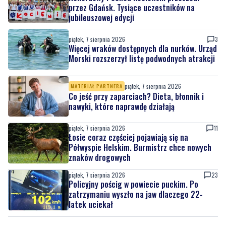
piątek, 7 sierpnia 2026
3
Więcej wraków dostępnych dla nurków. Urząd
Morski rozszerzył listę podwodnych atrakcji
piątek, 7 sierpnia 2026
MATERIAŁ PARTNERA
Co jeść przy zaparciach? Dieta, błonnik i
nawyki, które naprawdę działają
piątek, 7 sierpnia 2026
11
Łosie coraz częściej pojawiają się na
Półwyspie Helskim. Burmistrz chce nowych
znaków drogowych
piątek, 7 sierpnia 2026
23
Policyjny pościg w powiecie puckim. Po
zatrzymaniu wyszło na jaw dlaczego 22-
latek uciekał