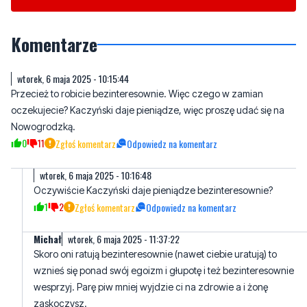
wtorek, 6 maja 2025 - 10:15:44
Przecież to robicie bezinteresownie. Więc czego w zamian
oczekujecie? Kaczyński daje pieniądze, więc proszę udać się na
Nowogrodzką.
0
11
Zgłoś komentarz
Odpowiedz na komentarz
wtorek, 6 maja 2025 - 10:16:48
Oczywiście Kaczyński daje pieniądze bezinteresownie?
1
2
Zgłoś komentarz
Odpowiedz na komentarz
Michał
wtorek, 6 maja 2025 - 11:37:22
Skoro oni ratują bezinteresownie (nawet ciebie uratują) to
wznieś się ponad swój egoizm i głupotę i też bezinteresownie
wesprzyj. Parę piw mniej wyjdzie ci na zdrowie a i żonę
zaskoczysz.
7
0
Zgłoś komentarz
Odpowiedz na komentarz
wtorek, 6 maja 2025 - 11:51:06