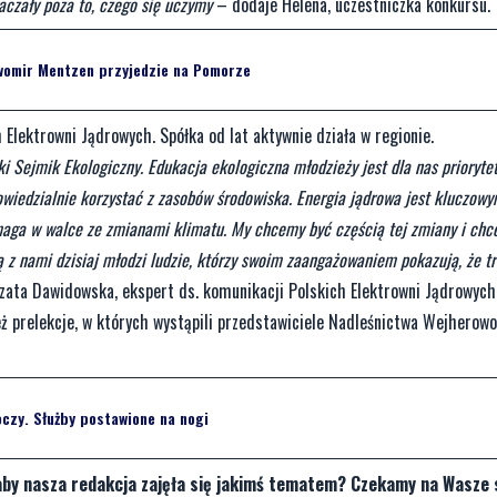
raczały poza to, czego się uczymy
– dodaje Helena, uczestniczka konkursu.
omir Mentzen przyjedzie na Pomorze
Elektrowni Jądrowych. Spółka od lat aktywnie działa w regionie.
 Sejmik Ekologiczny. Edukacja ekologiczna młodzieży jest dla nas prioryte
dpowiedzialnie korzystać z zasobów środowiska. Energia jądrowa jest kluczo
pomaga w walce ze zmianami klimatu. My chcemy być częścią tej zmiany i ch
są z nami dzisiaj młodzi ludzie, którzy swoim zaangażowaniem pokazują, że t
zata Dawidowska, ekspert ds. komunikacji Polskich Elektrowni Jądrowych
ż prelekcje, w których wystąpili przedstawiciele Nadleśnictwa Wejherow
oczy. Służby postawione na nogi
aby nasza redakcja zajęła się jakimś tematem? Czekamy na Wasze 