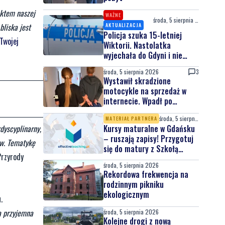
ektem naszej
WAŻNE
środa, 5 sierpnia 2026
bliska jest
AKTUALIZACJA
Policja szuka 15-letniej
Twojej
Wiktorii. Nastolatka
wyjechała do Gdyni i nie
wróciła
środa, 5 sierpnia 2026
3
Wystawił skradzione
motocykle na sprzedaż w
internecie. Wpadł po
zgłoszeniu właściciela
środa, 5 sierpnia 2026
MATERIAŁ PARTNERA
dyscyplinarny,
Kursy maturalne w Gdańsku
– ruszają zapisy! Przygotuj
ów. Tematykę
się do matury z Szkołą
Przyrody
Effective Teaching!
środa, 5 sierpnia 2026
Rekordowa frekwencja na
rodzinnym pikniku
ekologicznym
.
ka przyjemna
środa, 5 sierpnia 2026
Kolejne drogi z nową