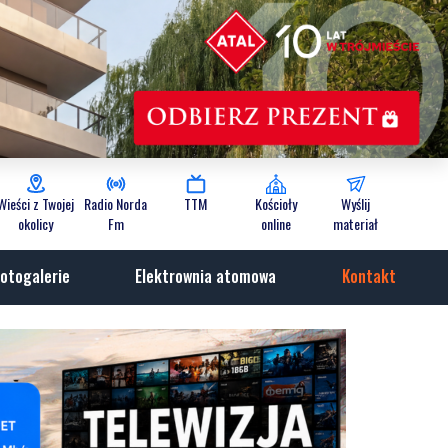
Wieści z Twojej
Radio Norda
TTM
Kościoły
Wyślij
okolicy
Fm
online
materiał
otogalerie
Elektrownia atomowa
Kontakt