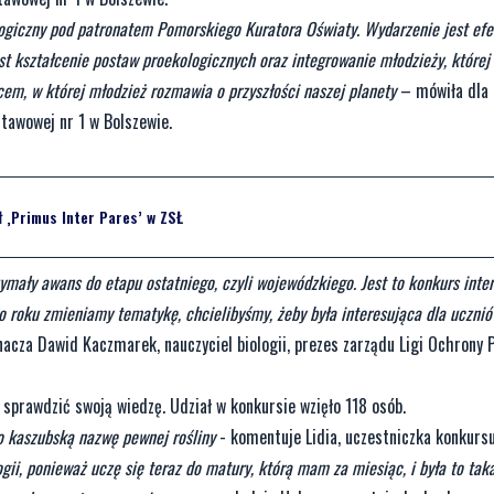
logiczny pod patronatem Pomorskiego Kuratora Oświaty. Wydarzenie jest ef
st kształcenie postaw proekologicznych oraz integrowanie młodzieży, której 
scem, w której młodzież rozmawia o przyszłości naszej planety
– mówiła dla
awowej nr 1 w Bolszewie.
ł ‚Primus Inter Pares’ w ZSŁ
ymały awans do etapu ostatniego, czyli wojewódzkiego. Jest to konkurs inter
 Co roku zmieniamy tematykę, chcielibyśmy, żeby była interesująca dla uczni
nacza Dawid Kaczmarek, nauczyciel biologii, prezes zarządu Ligi Ochrony 
y sprawdzić swoją wiedzę. Udział w konkursie wzięło 118 osób.
 o kaszubską nazwę pewnej rośliny
- komentuje Lidia, uczestniczka konkursu
ogii, ponieważ uczę się teraz do matury, którą mam za miesiąc, i była to ta