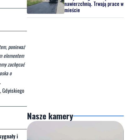
nawierzchnią. Trwają prace w
mieście
tem, ponieważ
wym elementem
cemy zachęcać
roska o
.
o, Gdyńskiego
Nasze kamery
sygnały i