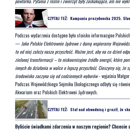
powtórka. Pytania z roślin i zwierząt były zaskakujące, ale nie wyk
CZYTAJ TEŻ:
Kampania prezydencka 2025. Sław
Podczas wydarzenia dostępne było stoisko informacyjne Polskich 
—
Jako Polskie Elektrownie Jądrowe z dumą wspieramy Wojewódzki
to od niej zależy nasza przyszłość. Ważne jest, aby na co dzień o
zielonej transformacji – to niskoemisyjne źródło energii, które 
innych do działania w walce o lepszą przyszłość. Cieszymy się, że 
środowisko zaczyna się od codziennych wyborów
- wyjaśnia Małgor
Podczas Wojewódzkiego Sejmiku Ekologicznego odbyły się równie
Akwarium oraz Polskich Elektrowni Jądrowych.
CZYTAJ TEŻ:
Stał nad obwodnicą i groził, że sk
Byliście świadkami zdarzenia w naszym regionie? Chcecie 