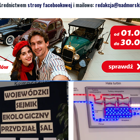
pośrednictwem
strony facebookowej
i mailowo:
redakcja@nadmorski