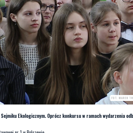
FOT. MAREK T
 Sejmiku Ekologicznym. Oprócz konkursu w ramach wydarzenia odb
tawowej nr 1 w Bolszewie.