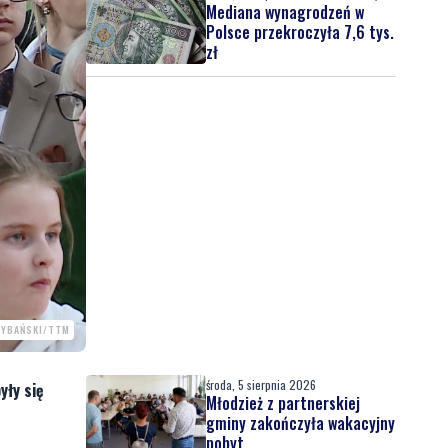
Mediana wynagrodzeń w
Polsce przekroczyła 7,6 tys.
zł
RYBAŃSKI/TTM
środa, 5 sierpnia 2026
yły się
Młodzież z partnerskiej
gminy zakończyła wakacyjny
pobyt