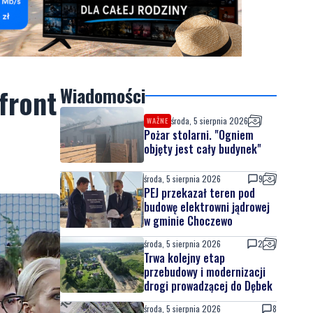
front
Wiadomości
środa, 5 sierpnia 2026
WAŻNE
Pożar stolarni. "Ogniem
objęty jest cały budynek"
środa, 5 sierpnia 2026
9
PEJ przekazał teren pod
budowę elektrowni jądrowej
w gminie Choczewo
środa, 5 sierpnia 2026
2
Trwa kolejny etap
przebudowy i modernizacji
drogi prowadzącej do Dębek
środa, 5 sierpnia 2026
8