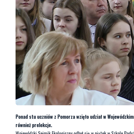
Ponad stu uczniów z Pomorza wzięło udział w Wojewódzkim
również prelekcje.
Wojewódzki Sejmik Ekologiczny odbył się w piątek w Szkole Pods