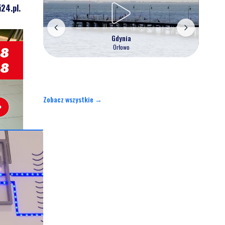
24.pl
.
Gdynia
Orłowo
Zobacz wszystkie →