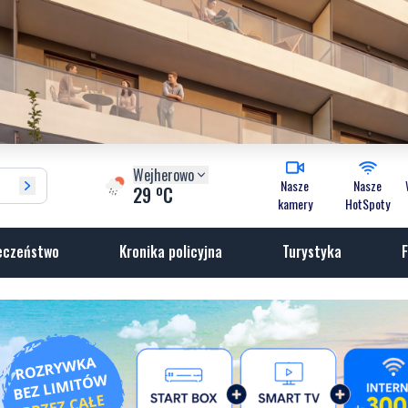
Wejherowo
Nasze
Nasze
o
29
C
kamery
HotSpoty
eczeństwo
Kronika policyjna
Turystyka
F