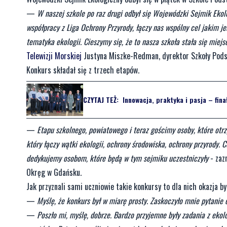
—
W naszej szkole po raz drugi odbył się Wojewódzki Sejmik Eko
współpracy z Liga Ochrony Przyrody, łączy nas wspólny cel jakim je
tematyka ekologii. Cieszymy się, że to nasza szkoła stała się miej
Telewizji Morskiej
Justyna Miszke-Redman, dyrektor Szkoły Podst
Konkurs składał się z trzech etapów.
CZYTAJ TEŻ:
Innowacja, praktyka i pasja – fina
—
Etapu szkolnego, powiatowego i teraz gościmy osoby, które otrz
który łączy wątki ekologii, ochrony środowiska, ochrony przyrody.
dedykujemy osobom, które będą w tym sejmiku uczestniczyły
- zaz
Okręg w Gdańsku.
Jak przyznali sami uczniowie takie konkursy to dla nich okazja b
—
Myślę, że konkurs był w miarę prosty. Zaskoczyło mnie pytanie
—
Poszło mi, myślę, dobrze. Bardzo przyjemne były zadania z ekol