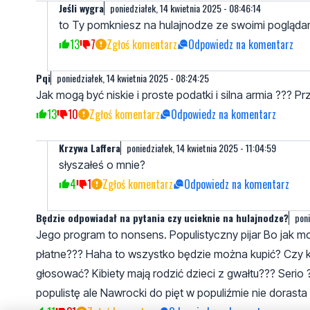
Jeśli wygra
poniedziałek, 14 kwietnia 2025 - 08:46:14
to Ty pomkniesz na hulajnodze ze swoimi pogląda
13
7
Zgłoś komentarz
Odpowiedz na komentarz
Pqi
poniedziałek, 14 kwietnia 2025 - 08:24:25
Jak mogą być niskie i proste podatki i silna armia ??? 
13
10
Zgłoś komentarz
Odpowiedz na komentarz
Krzywa Laffera
poniedziałek, 14 kwietnia 2025 - 11:04:59
słyszałeś o mnie?
4
1
Zgłoś komentarz
Odpowiedz na komentarz
Będzie odpowiadał na pytania czy ucieknie na hulajnodze?
poni
Jego program to nonsens. Populistyczny pijar Bo jak
płatne??? Haha to wszystko będzie można kupić? Czy k
głosować? Kibiety mają rodzić dzieci z gwałtu??? Serio ?
populistę ale Nawrocki do pięt w populiźmie nie dorast