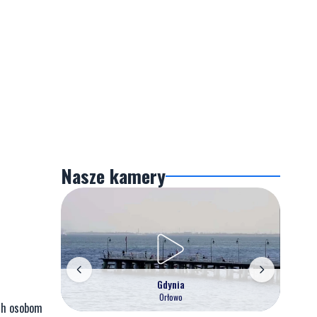
Nasze kamery
Gdynia
Orłowo
ych osobom