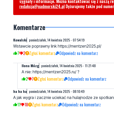
sygnały i informacje. Można kontaktować się z naszą r
redakcja@nadmorski24.pl
Dyżurujemy także pod nume
Komentarze
Kowalski
poniedziałek, 14 kwietnia 2025 - 07:54:19
Wstawcie poprawny link https://mentzen2025.pl/
7
2
Zgłoś komentarz
Odpowiedz na komentarz
Ilona Mózg
poniedziałek, 14 kwietnia 2025 - 11:21:48
A nie: https://mentzen2025.ru/ ?
2
7
Zgłoś komentarz
Odpowiedz na komentarz
ha ha ha
poniedziałek, 14 kwietnia 2025 - 08:10:49
A jak wygra i zacznie uciekać na hulajnodze ze spotkan
11
18
Zgłoś komentarz
Odpowiedz na komentarz