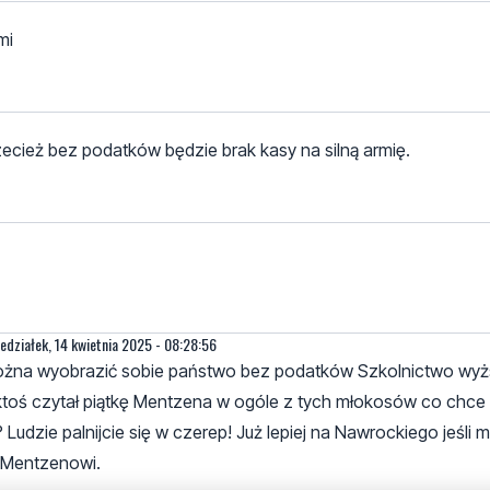
mi
Przecież bez podatków będzie brak kasy na silną armię.
edziałek, 14 kwietnia 2025 - 08:28:56
 można wyobrazić sobie państwo bez podatków Szkolnictwo wy
toś czytał piątkę Mentzena w ogóle z tych młokosów co chce
 Ludzie palnijcie się w czerep! Już lepiej na Nawrockiego jeśli m
a Mentzenowi.