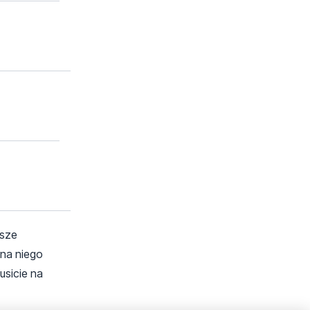
ższe
 na niego
usicie na