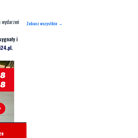
m wydarzeń
Zobacz wszystkie →
sygnały i
24.pl
.
ze