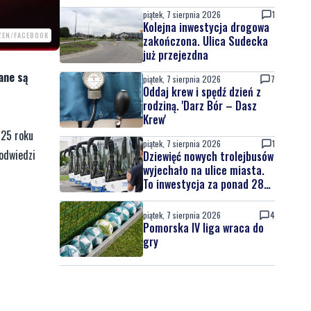
piątek, 7 sierpnia 2026
1
Kolejna inwestycja drogowa
ZEN/FACEBOOK
zakończona. Ulica Sudecka
już przejezdna
ane są
piątek, 7 sierpnia 2026
7
Oddaj krew i spędź dzień z
rodziną. 'Darz Bór – Dasz
Krew'
025 roku
piątek, 7 sierpnia 2026
1
odwiedzi
Dziewięć nowych trolejbusów
wyjechało na ulice miasta.
To inwestycja za ponad 28
mln zł
piątek, 7 sierpnia 2026
4
Pomorska IV liga wraca do
gry