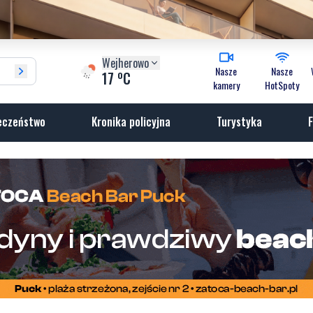
Wejherowo
Nasze
Nasze
o
17
C
kamery
HotSpoty
eczeństwo
Kronika policyjna
Turystyka
F