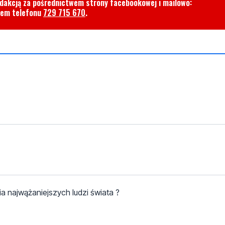
edakcją za pośrednictwem strony facebookowej i mailowo:
rem telefonu
729 715 670
.
ia najwążaniejszych ludzi świata ?