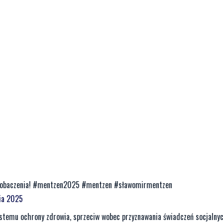
 zobaczenia! #mentzen2025 #mentzen #sławomirmentzen
nia 2025
stemu ochrony zdrowia, sprzeciw wobec przyznawania świadczeń socjaln