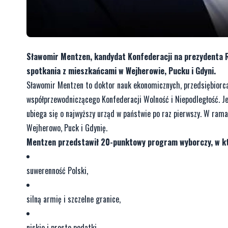
Sławomir Mentzen, kandydat Konfederacji na prezydenta R
spotkania z mieszkańcami w Wejherowie, Pucku i Gdyni.
Sławomir Mentzen to doktor nauk ekonomicznych, przedsiębiorca
współprzewodniczącego Konfederacji Wolność i Niepodległość. J
ubiega się o najwyższy urząd w państwie po raz pierwszy. W ra
Wejherowo, Puck i Gdynię.
Mentzen przedstawił 20-punktowy program wyborczy, w któ
suwerenność Polski,​
silną armię i szczelne granice,​
niskie i proste podatki,​