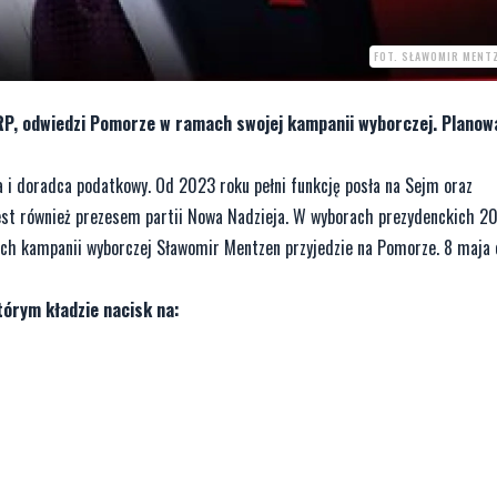
FOT. SŁAWOMIR MENT
P, odwiedzi Pomorze w ramach swojej kampanii wyborczej. Planow
 i doradca podatkowy. Od 2023 roku pełni funkcję posła na Sejm oraz
est również prezesem partii Nowa Nadzieja. W wyborach prezydenckich 2
mach kampanii wyborczej Sławomir Mentzen przyjedzie na Pomorze. 8 maja 
rym kładzie nacisk na:​