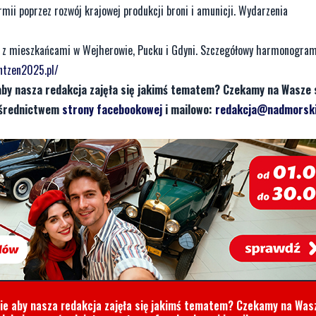
i poprzez rozwój krajowej produkcji broni i amunicji. ​ Wydarzenia
a z mieszkańcami w Wejherowie, Pucku i Gdyni. Szczegółowy harmonogra
ntzen2025.pl/
aby nasza redakcja zajęła się jakimś tematem? Czekamy na Wasze 
pośrednictwem
strony facebookowej
i mailowo:
redakcja@nadmorski
cie aby nasza redakcja zajęła się jakimś tematem? Czekamy na Was