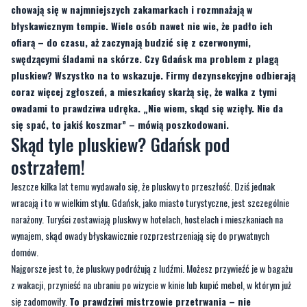
chowają się w najmniejszych zakamarkach i rozmnażają w
błyskawicznym tempie. Wiele osób nawet nie wie, że padło ich
ofiarą – do czasu, aż zaczynają budzić się z czerwonymi,
swędzącymi śladami na skórze. Czy Gdańsk ma problem z plagą
pluskiew? Wszystko na to wskazuje. Firmy dezynsekcyjne odbierają
coraz więcej zgłoszeń, a mieszkańcy skarżą się, że walka z tymi
owadami to prawdziwa udręka. „Nie wiem, skąd się wzięły. Nie da
się spać, to jakiś koszmar” – mówią poszkodowani.
Skąd tyle pluskiew? Gdańsk pod
ostrzałem!
Jeszcze kilka lat temu wydawało się, że pluskwy to przeszłość. Dziś jednak
wracają i to w wielkim stylu. Gdańsk, jako miasto turystyczne, jest szczególnie
narażony. Turyści zostawiają pluskwy w hotelach, hostelach i mieszkaniach na
wynajem, skąd owady błyskawicznie rozprzestrzeniają się do prywatnych
domów.
Najgorsze jest to, że pluskwy podróżują z ludźmi. Możesz przywieźć je w bagażu
z wakacji, przynieść na ubraniu po wizycie w kinie lub kupić mebel, w którym już
się zadomowiły.
To prawdziwi mistrzowie przetrwania – nie