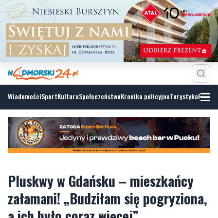
Wiadomości
Sport
Kultura
Społeczeństwo
Kronika policyjna
Turystyka
Fotoga
Pluskwy w Gdańsku – mieszkańcy
załamani! „Budziłam się pogryziona,
a ich było coraz więcej”