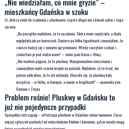
„Nie wiedziałam, co mnie gryzie” –
mieszkańcy Gdańska w szoku
Ci, którzy mieli do czynienia z pluskwami, często długo nie zdawali sobie z tego
sprawy.
„Na początku myślałam, że to uczulenie. Skóra mnie swędziała, a ślady
wyglądały jak po komarach. Dopiero po kilku tygodniach zauważyłam, że
zawsze budzę się z nowymi ugryzieniami. Wtedy zaczęłam szukać i…
znalazłam je pod materacem” – mówi pani Kasia z Oliwy.
„Nie miałem pojęcia, że to pluskwy. Wynajmowałem mieszkanie i
zauważyłem małe czarne kropki na pościeli. Myślałem, że to brud, ale
potem odkryłem, że to ich odchody. Okazało się, że pluskwy były
wszędzie – w łóżku, w kanapie, a nawet w książkach!” – opowiada pan
Damian z Zaspy.
Problem rośnie! Pluskwy w Gdańsku to
już nie pojedyncze przypadki
Specjaliści ostrzegają – infestacja pluskiew w Gdańsku rośnie lawinowo. Coraz
więcej zgłoszeń pochodzi od mieszkańców bloków i kamienic, gdzie owady mogą
łatwo przechodzić między mieszkaniami.