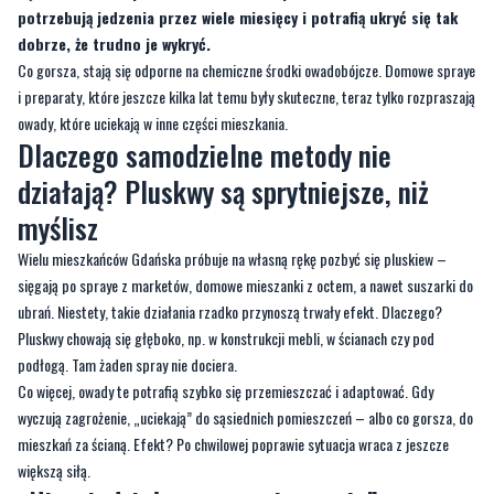
potrzebują jedzenia przez wiele miesięcy i potrafią ukryć się tak
dobrze, że trudno je wykryć.
Co gorsza, stają się odporne na chemiczne środki owadobójcze. Domowe spraye
i preparaty, które jeszcze kilka lat temu były skuteczne, teraz tylko rozpraszają
owady, które uciekają w inne części mieszkania.
Dlaczego samodzielne metody nie
działają? Pluskwy są sprytniejsze, niż
myślisz
Wielu mieszkańców Gdańska próbuje na własną rękę pozbyć się pluskiew –
sięgają po spraye z marketów, domowe mieszanki z octem, a nawet suszarki do
ubrań. Niestety, takie działania rzadko przynoszą trwały efekt. Dlaczego?
Pluskwy chowają się głęboko, np. w konstrukcji mebli, w ścianach czy pod
podłogą. Tam żaden spray nie dociera.
Co więcej, owady te potrafią szybko się przemieszczać i adaptować. Gdy
wyczują zagrożenie, „uciekają” do sąsiednich pomieszczeń – albo co gorsza, do
mieszkań za ścianą. Efekt? Po chwilowej poprawie sytuacja wraca z jeszcze
większą siłą.