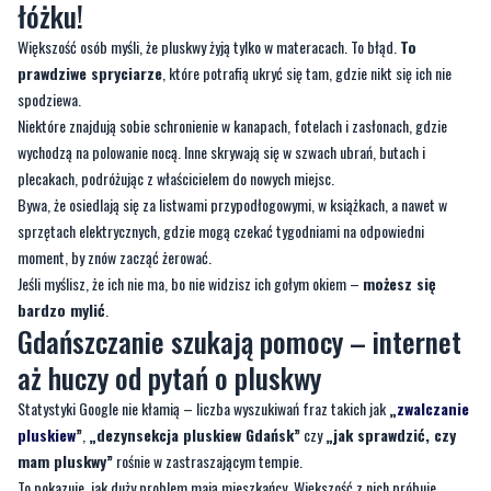
łóżku!
Większość osób myśli, że pluskwy żyją tylko w materacach. To błąd.
To
prawdziwe spryciarze
, które potrafią ukryć się tam, gdzie nikt się ich nie
spodziewa.
Niektóre znajdują sobie schronienie w kanapach, fotelach i zasłonach, gdzie
wychodzą na polowanie nocą. Inne skrywają się w szwach ubrań, butach i
plecakach, podróżując z właścicielem do nowych miejsc.
Bywa, że osiedlają się za listwami przypodłogowymi, w książkach, a nawet w
sprzętach elektrycznych, gdzie mogą czekać tygodniami na odpowiedni
moment, by znów zacząć żerować.
Jeśli myślisz, że ich nie ma, bo nie widzisz ich gołym okiem –
możesz się
bardzo mylić
.
Gdańszczanie szukają pomocy – internet
aż huczy od pytań o pluskwy
Statystyki Google nie kłamią – liczba wyszukiwań fraz takich jak
„
zwalczanie
pluskiew
”
,
„dezynsekcja pluskiew Gdańsk”
czy
„jak sprawdzić, czy
mam pluskwy”
rośnie w zastraszającym tempie.
To pokazuje, jak duży problem mają mieszkańcy. Większość z nich próbuje