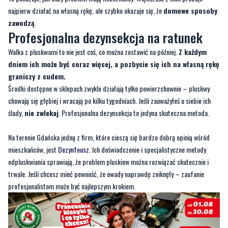
najpierw działać na własną rękę, ale szybko okazuje się, że
domowe sposoby
zawodzą
.
Profesjonalna dezynsekcja na ratunek
Walka z pluskwami to nie jest coś, co można zostawić na później.
Z każdym
dniem ich może być coraz więcej, a pozbycie się ich na własną rękę
graniczy z cudem.
Środki dostępne w sklepach zwykle działają tylko powierzchownie – pluskwy
chowają się głębiej i wracają po kilku tygodniach. Jeśli zauważyłeś u siebie ich
ślady,
nie zwlekaj
. Profesjonalna dezynsekcja to jedyna skuteczna metoda.
Na terenie Gdańska jedną z firm, które cieszą się bardzo dobrą opinią wśród
mieszkańców, jest
Dezynfeusz
. Ich doświadczenie i specjalistyczne metody
odpluskwiania sprawiają, że problem pluskiew można rozwiązać skutecznie i
trwale. Jeśli chcesz mieć pewność, że owady naprawdę zniknęły – zaufanie
profesjonalistom może być najlepszym krokiem.