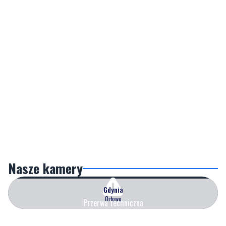
Nasze kamery
Gdynia
Orłowo
Przerwa techniczna