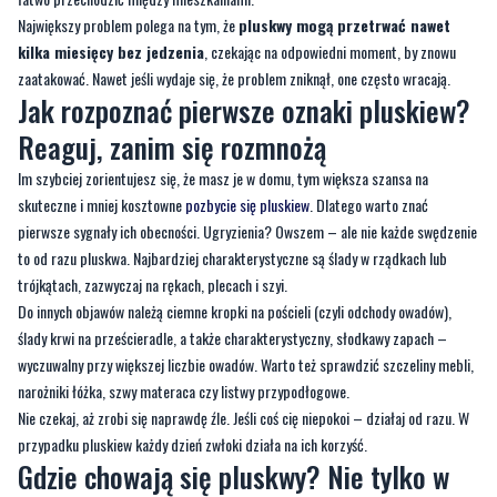
Największy problem polega na tym, że
pluskwy mogą przetrwać nawet
kilka miesięcy bez jedzenia
, czekając na odpowiedni moment, by znowu
zaatakować. Nawet jeśli wydaje się, że problem zniknął, one często wracają.
Jak rozpoznać pierwsze oznaki pluskiew?
Reaguj, zanim się rozmnożą
Im szybciej zorientujesz się, że masz je w domu, tym większa szansa na
skuteczne i mniej kosztowne
pozbycie się pluskiew
. Dlatego warto znać
pierwsze sygnały ich obecności. Ugryzienia? Owszem – ale nie każde swędzenie
to od razu pluskwa. Najbardziej charakterystyczne są ślady w rządkach lub
trójkątach, zazwyczaj na rękach, plecach i szyi.
Do innych objawów należą ciemne kropki na pościeli (czyli odchody owadów),
ślady krwi na prześcieradle, a także charakterystyczny, słodkawy zapach –
wyczuwalny przy większej liczbie owadów. Warto też sprawdzić szczeliny mebli,
narożniki łóżka, szwy materaca czy listwy przypodłogowe.
Nie czekaj, aż zrobi się naprawdę źle. Jeśli coś cię niepokoi – działaj od razu. W
przypadku pluskiew każdy dzień zwłoki działa na ich korzyść.
Gdzie chowają się pluskwy? Nie tylko w