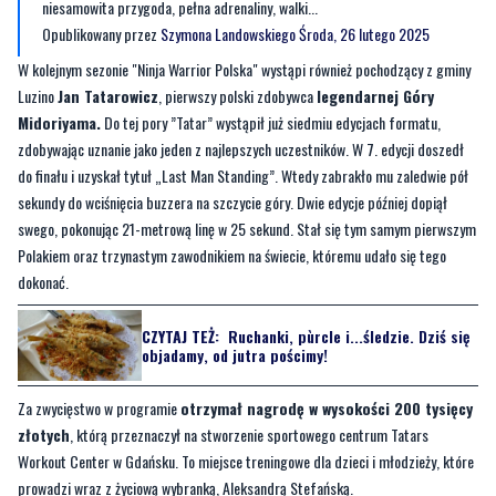
Luzino
Jan Tatarowicz
, pierwszy polski zdobywca
legendarnej Góry
Midoriyama.
Do tej pory ”Tatar” wystąpił już siedmiu edycjach formatu,
zdobywając uznanie jako jeden z najlepszych uczestników. W 7. edycji doszedł
do finału i uzyskał tytuł „Last Man Standing”. Wtedy zabrakło mu zaledwie pół
sekundy do wciśnięcia buzzera na szczycie góry. Dwie edycje później dopiął
swego, pokonując 21-metrową linę w 25 sekund. Stał się tym samym pierwszym
Polakiem oraz trzynastym zawodnikiem na świecie, któremu udało się tego
dokonać.
CZYTAJ TEŻ:
Ruchanki, pùrcle i...śledzie. Dziś się
objadamy, od jutra pościmy!
Za zwycięstwo w programie
otrzymał nagrodę w wysokości 200 tysięcy
złotych
, którą przeznaczył na stworzenie sportowego centrum Tatars
Workout Center w Gdańsku. To miejsce treningowe dla dzieci i młodzieży, które
prowadzi wraz z życiową wybranką, Aleksandrą Stefańską.
Byliście świadkami zdarzenia w naszym regionie? Chcecie aby
nasza redakcja zajęła się jakimś tematem? Czekamy na Wasze
sygnały i informacje. Można kontaktować się z naszą redakcją za