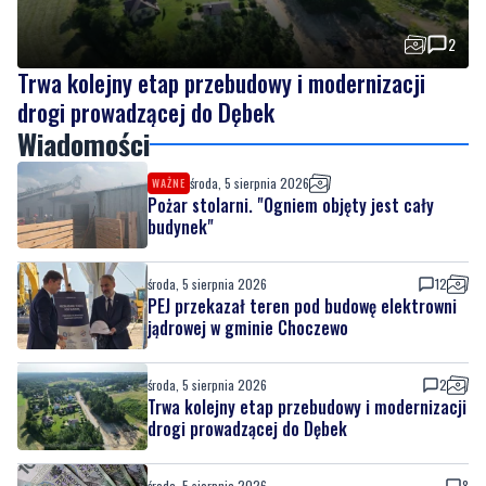
Trwa kolejny etap przebudowy i modernizacji
drogi prowadzącej do Dębek
Wiadomości
środa, 5 sierpnia 2026
WAŻNE
Pożar stolarni. "Ogniem objęty jest cały
budynek"
środa, 5 sierpnia 2026
12
PEJ przekazał teren pod budowę elektrowni
jądrowej w gminie Choczewo
środa, 5 sierpnia 2026
2
Trwa kolejny etap przebudowy i modernizacji
drogi prowadzącej do Dębek
środa, 5 sierpnia 2026
8
Mediana wynagrodzeń w Polsce przekroczyła
7,6 tys. zł