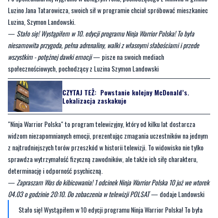
—
Stało się! Wystąpiłem w 10. edycji programu Ninja Warrior Polska! To była
niesamowita przygoda, pełna adrenaliny, walki z własnymi słabościami i przede
wszystkim - potężnej dawki emocji
— pisze na swoich mediach
społecznościowych, pochodzący z Luzina Szymon Landowski
CZYTAJ TEŻ:
Powstanie kolejny McDonald’s.
Lokalizacja zaskakuje
"Ninja Warrior Polska" to program telewizyjny, który od kilku lat dostarcza
widzom niezapomnianych emocji, prezentując zmagania uczestników na jednym
z najtrudniejszych torów przeszkód w historii telewizji. To widowisko nie tylko
sprawdza wytrzymałość fizyczną zawodników, ale także ich siłę charakteru,
determinację i odporność psychiczną.
—
Zapraszam Was do kibicowania! 1 odcinek Ninja Warrior Polska 10 już we wtorek
04.03 o godzinie 20:10. Do zobaczenia w telewizji POLSAT
— dodaje Landowski
Stało się! Wystąpiłem w 10 edycji programu Ninja Warrior Polska! To była
niesamowita przygoda, pełna adrenaliny, walki...
Opublikowany przez
Szymona Landowskiego
Środa, 26 lutego 2025
W kolejnym sezonie "Ninja Warrior Polska" wystąpi również pochodzący z gminy