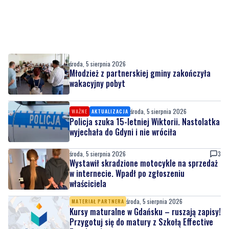
środa, 5 sierpnia 2026
Młodzież z partnerskiej gminy zakończyła
wakacyjny pobyt
środa, 5 sierpnia 2026
WAŻNE
AKTUALIZACJA
Policja szuka 15-letniej Wiktorii. Nastolatka
wyjechała do Gdyni i nie wróciła
środa, 5 sierpnia 2026
3
Wystawił skradzione motocykle na sprzedaż
w internecie. Wpadł po zgłoszeniu
właściciela
środa, 5 sierpnia 2026
MATERIAŁ PARTNERA
Kursy maturalne w Gdańsku – ruszają zapisy!
Przygotuj się do matury z Szkołą Effective
Teaching!
środa, 5 sierpnia 2026