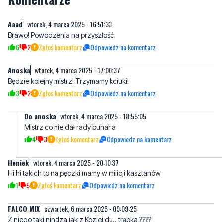
Brawo! Powodzenia na przyszłość
6
2
Zgłoś komentarz
Odpowiedz na komentarz
Anoska
wtorek, 4 marca 2025 - 17:00:37
Będzie kolejny mistrz! Trzymamy kciuki!
3
2
Zgłoś komentarz
Odpowiedz na komentarz
Do anoska
wtorek, 4 marca 2025 - 18:55:05
Mistrz co nie dał rady buhaha
4
3
Zgłoś komentarz
Odpowiedz na komentarz
Heniek
wtorek, 4 marca 2025 - 20:10:37
Hi hi takich to na pęczki mamy w milicji kasztanów
1
5
Zgłoś komentarz
Odpowiedz na komentarz
FALCO MIX
czwartek, 6 marca 2025 - 09:09:25
Z niego taki nindza jak z Koziej du.. trąbka ????
0
2
Zgłoś komentarz
Odpowiedz na komentarz