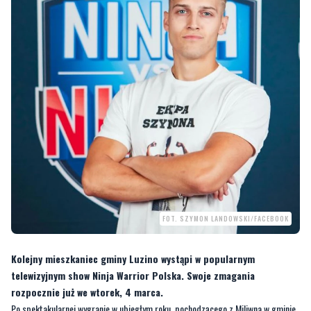
FOT. SZYMON LANDOWSKI/FACEBOOK
Kolejny mieszkaniec gminy Luzino wystąpi w popularnym
telewizyjnym show Ninja Warrior Polska. Swoje zmagania
rozpocznie już we wtorek, 4 marca.
Po spektakularnej wygranie w ubiegłym roku, pochodzącego z Miliwna w gminie
Luzino Jana Tatarowicza, swoich sił w programie chciał spróbować mieszkaniec
Luzina, Szymon Landowski.