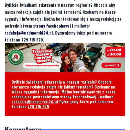
pośrednictwem
strony facebookowej
i mailowo:
redakcja@nadmorski24.pl
. Dyżurujemy także pod numerem
telefonu 729 715 670.
Byliście świadkami zdarzenia w naszym regionie? Chcecie
aby nasza redakcja zajęła się jakimś tematem? Czekamy na
Wasze sygnały i informacje. Można kontaktować się z naszą
redakcją za pośrednictwem strony facebookowej i mailowo:
redakcja@nadmorski24.pl
Dyżurujemy także pod numerem
telefonu
729 715 670
.
Komentarze
Aaad
wtorek, 4 marca 2025 - 16:51:33