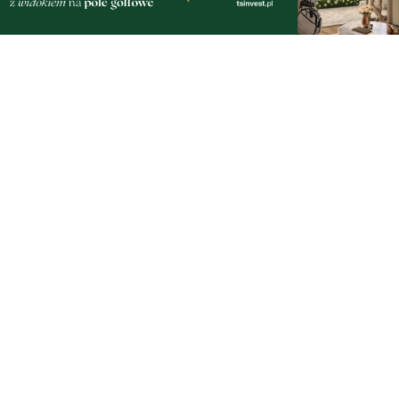
Zobacz wszystkie →
Artykuły
Informacje
Wiadomości
O portalu
Sport
Kontakt
Kultura
Regulamin
Społeczeństwo
Polityka prywatności
Kronika policyjna
Reklama
Zobacz
Fotogalerie