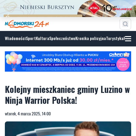
Wiadomości
Sport
Kultura
Społeczeństwo
Kronika policyjna
Turystyka
Fotoga
Kolejny mieszkaniec gminy Luzino w
Ninja Warrior Polska!
wtorek, 4 marca 2025, 14:00