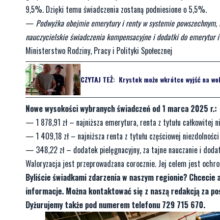
9,5%. Dzięki temu świadczenia zostaną podniesione o 5,5%.
—
Podwyżka obejmie emerytury i renty w systemie powszechnym, r
nauczycielskie świadczenia kompensacyjne i dodatki do emerytur i r
Ministerstwo Rodziny, Pracy i Polityki Społecznej
CZYTAJ TEŻ:
Krystek może wkrótce wyjść na wol
Nowe wysokości wybranych świadczeń od 1 marca 2025 r.:
— 1 878,91 zł – najniższa emerytura, renta z tytułu całkowitej ni
— 1 409,18 zł – najniższa renta z tytułu częściowej niezdolności 
— 348,22 zł – dodatek pielęgnacyjny, za tajne nauczanie i dodat
Waloryzacja jest przeprowadzana corocznie. Jej celem jest ochr
Byliście świadkami zdarzenia w naszym regionie? Chcecie 
informacje. Można kontaktować się z naszą redakcją za 
Dyżurujemy także pod numerem telefonu 729 715 670.