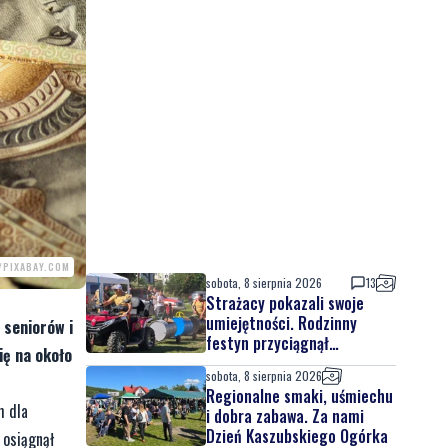
/PIXABAY.COM
sobota, 8 sierpnia 2026
13
Strażacy pokazali swoje
umiejętności. Rodzinny
 seniorów i
festyn przyciągnął
ię na około
mieszkańców oraz gości
sobota, 8 sierpnia 2026
Regionalne smaki, uśmiechu
h dla
i dobra zabawa. Za nami
Dzień Kaszubskiego Ogórka
 osiągnął