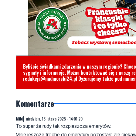
Byliście świadkami zdarzenia w naszym regionie? Chce
sygnały i informacje. Można kontaktować się z naszą r
redakcja@nadmorski24.pl
Dyżurujemy także pod nume
Komentarze
Miki
niedziela, 16 lutego 2025 - 14:01:20
To super że rudy tak rozpieszcza emerytów.
Mnie jeszcze trochę do emerytury pozostało ale ciekaw