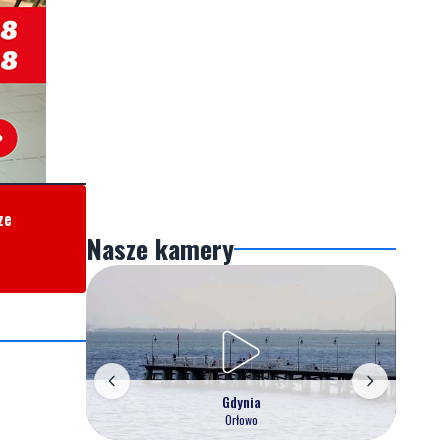
ze
Nasze kamery
Gdynia
Orłowo