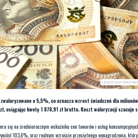
ZDJĘCIE ILUSTRACYJNE
 zwaloryzowane o 5,5%, co oznacza wzrost świadczeń dla milionów
ł, osiągając kwotę 1 878,91 zł brutto. Koszt waloryzacji szacuje s
iera się na średniorocznym wskaźniku cen towarów i usług konsumpcyjnyc
niósł 103,6%, oraz realnym wzroście przeciętnego wynagrodzenia, który