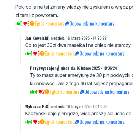
Póki co ja na tej zmiany władzy nie zyskałem a wręcz p
zl tam i z powrotem.
5
6
Zgłoś komentarz
Odpowiedz na komentarz
Jan Kowalski
niedziela, 16 lutego 2025 - 14:26:22
Co to jest 30zł dwa masełka i na chleb nie starczy
4
5
Zgłoś komentarz
Odpowiedz na komentarz
Przyzwyczajony
niedziela, 16 lutego 2025 - 18:36:24
Ty to masz super emeryturę że 30 pln podwyżki d
kuroniówce . ale z tego 46 lat siejesz propagand
4
2
Zgłoś komentarz
Odpowiedz na komentarz
Wyborca PiS
niedziela, 16 lutego 2025 - 18:46:05
Kaczyński daje pieniądze, więc proszę się udać do 
4
5
Zgłoś komentarz
Odpowiedz na komentarz