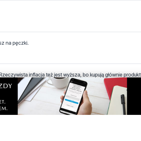
sz na pęczki.
 Rzeczywista inflacja też jest wyższa, bo kupują głównie produ
h, to ukradnie.