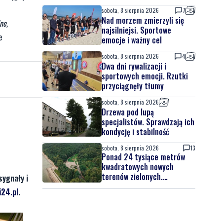
sobota, 8 sierpnia 2026
7
Nad morzem zmierzyli się
ne,
najsilniejsi. Sportowe
e
emocje i ważny cel
sobota, 8 sierpnia 2026
4
Dwa dni rywalizacji i
sportowych emocji. Rzutki
przyciągnęły tłumy
sobota, 8 sierpnia 2026
Drzewa pod lupą
specjalistów. Sprawdzają ich
kondycję i stabilność
sobota, 8 sierpnia 2026
13
Ponad 24 tysiące metrów
kwadratowych nowych
terenów zielonych.
sygnały i
Powstanie nowa przestrzeń
24.pl
.
do wypoczynku