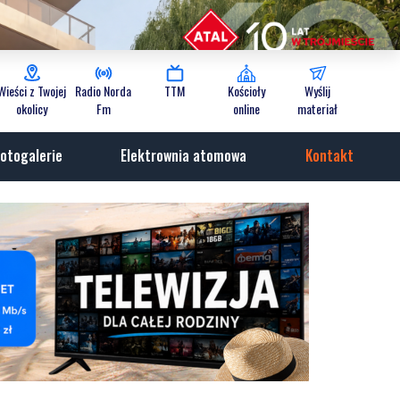
Wieści z Twojej
Radio Norda
TTM
Kościoły
Wyślij
okolicy
Fm
online
materiał
otogalerie
Elektrownia atomowa
Kontakt