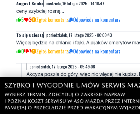
August Konka
niedziela, 16 lutego 2025 - 14:10:47
ceny szybciej rosną...
5
3
Zgłoś komentarz
Odpowiedz na komentarz
To się ucieszą
poniedziałek, 17 lutego 2025 - 00:09:43
Więcej będzie na chlanie i fajki. A pijaków emerytów ma
0
7
Zgłoś komentarz
Odpowiedz na komentarz
poniedziałek, 17 lutego 2025 - 05:49:06
Akcyza poszła do góry, więc nic więcej nie kupisz.
a inflacja jest liczona od wszystkiego.
3
0
Zgłoś komentarz
Odpowiedz na komentarz
Spoko
poniedziałek, 17 lutego 2025 - 06:53:10
Jak żura nie będzie stać, bo zabrakło kilku złotyc
0
0
Zgłoś komentarz
Odpowiedz na komentarz
I co poczną żulisie
poniedziałek, 17 lutego 2025 - 15:55:51