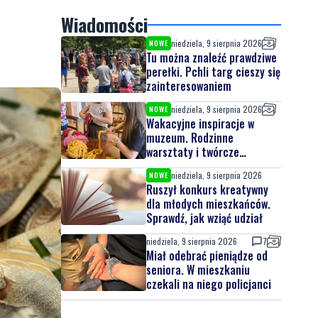
Wiadomości
niedziela, 9 sierpnia 2026
NOWE
Tu można znaleźć prawdziwe
perełki. Pchli targ cieszy się
zainteresowaniem
niedziela, 9 sierpnia 2026
NOWE
Wakacyjne inspiracje w
muzeum. Rodzinne
warsztaty i twórcze
spotkania
niedziela, 9 sierpnia 2026
NOWE
Ruszył konkurs kreatywny
dla młodych mieszkańców.
Sprawdź, jak wziąć udział
niedziela, 9 sierpnia 2026
7
Miał odebrać pieniądze od
seniora. W mieszkaniu
czekali na niego policjanci