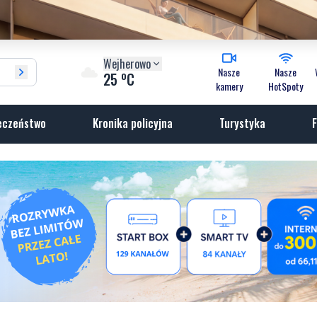
Wejherowo
Nasze
Nasze
o
25
C
kamery
HotSpoty
eczeństwo
Kronika policyjna
Turystyka
F