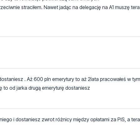
rzeciwnie straciłem. Nawet jadąc na delegację na A1 muszę tera
ostaniesz . Aż 600 pln emerytury to aż 2lata pracowałeś w tym
ę to od jarka drugą emeryturę dostaniesz
niego i dostaniesz zwrot różnicy między opłatami za PiS, a ter