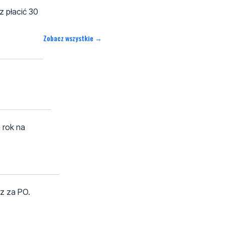
z płacić 30
Zobacz wszystkie →
 rok na
az za PO.