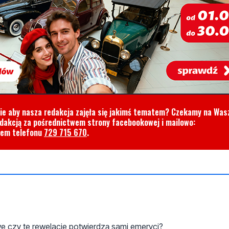
cie aby nasza redakcja zajęła się jakimś tematem? Czekamy na Was
edakcją za pośrednictwem strony facebookowej i mailowo:
rem telefonu
729 715 670
.
e czy te rewelacje potwierdzą sami emeryci?