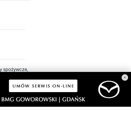
kty spożywcze,
×