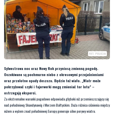
FOT. POLICJA
Sylwestrowa noc oraz Nowy Rok przyniosą zmienną pogodę.
Oczekiwane są pochmurne niebo z okresowymi przejaśnieniami
oraz przelotne opady deszczu. Będzie też wiało. „Wiatr może
pokrzyżować szyki i fajerwerki mogą zmieniać tor lotu” –
ostrzegają eksperci.
Za ekstremalne warunki pogodowe odpowiada głęboki niż przemieszczający się
nad południową Skandynawią i Morzem Bałtyckim. Duża różnica ciśnienia między
niżem a wyżem znad południowej Europy generuje silne porywy wiatru.