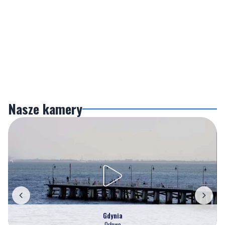
Nasze kamery
Gdynia
Orłowo