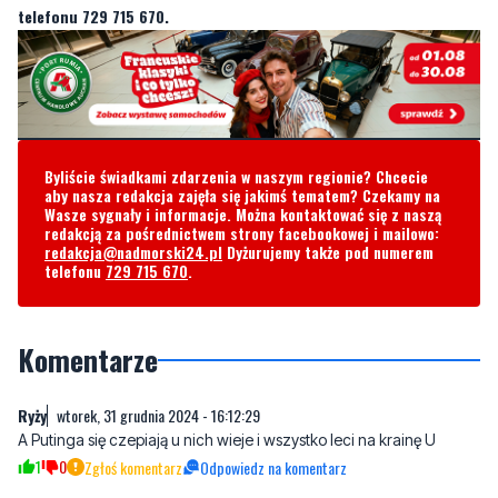
telefonu 729 715 670.
Byliście świadkami zdarzenia w naszym regionie? Chcecie
aby nasza redakcja zajęła się jakimś tematem? Czekamy na
Wasze sygnały i informacje. Można kontaktować się z naszą
redakcją za pośrednictwem strony facebookowej i mailowo:
redakcja@nadmorski24.pl
Dyżurujemy także pod numerem
telefonu
729 715 670
.
Komentarze
Ryży
wtorek, 31 grudnia 2024 - 16:12:29
A Putinga się czepiają u nich wieje i wszystko leci na krainę U
1
0
Zgłoś komentarz
Odpowiedz na komentarz