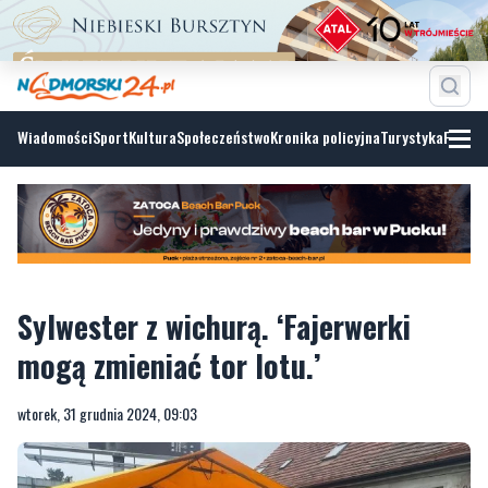
Wiadomości
Sport
Kultura
Społeczeństwo
Kronika policyjna
Turystyka
Fotoga
Sylwester z wichurą. ‘Fajerwerki
mogą zmieniać tor lotu.’
wtorek, 31 grudnia 2024, 09:03