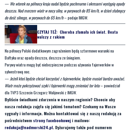
—
We wtorek na północy kraju nadal będzie pochmurno i okresami wystąpią opady
deszczu. Nad morzem wiatr w nocy silny, w porywach do 85 km/h, w dzień słabnący
do dość silnego, w porywach do 65 km/h
– podaje IMGW.
CZYTAJ TEŻ:
Choroba złamała ich świat. Beata
walczy z rakiem
Na północy Polski dodatkowym zagrożeniem będą sztormowe warunki na
Bałtyku oraz opady deszczu, deszczu ze śniegiem.
Porywy wiatru mogą być niebezpieczne podczas używania fajerwerków w
sylwestrową noc.
—
Jeżeli ktoś będzie chciał korzystać z fajerwerków, będzie musiał bardzo uważać.
Wiatr może pokrzyżować szyki i fajerwerki mogą zmieniać tor lotu
– powiedział
dla TVP3 Szczecin Grzegorz Walijewski z IMGW.
Byliście świadkami zdarzenia w naszym regionie? Chcecie aby
nasza redakcja zajęła się jakimś tematem? Czekamy na Wasze
sygnały i informacje. Można kontaktować się z naszą redakcją za
pośrednictwem
strony facebookowej
i mailowo:
redakcja@nadmorski24.pl
. Dyżurujemy także pod numerem