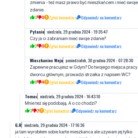
Pytanie
niedziela, 29 grudnia 2024 - 19:35:47
Czy ja ci zabraniam mieć swoje zdanie?
2
0
Zgłoś komentarz
Odpowiedz na komentarz
Mieszkaniec Weja
poniedziałek, 30 grudnia 2024 - 07:28:30
Zapewne pracujesz w Gdyni? Do twojego miejsca pracy
dworcu głównym, prowadzi strzałka z napisem WC?
0
4
Zgłoś komentarz
Odpowiedz na komentarz
Tomas
niedziela, 29 grudnia 2024 - 16:43:10
Mnie też się podobają. A o co chodzi?
3
2
Zgłoś komentarz
Odpowiedz na komentarz
G.R
niedziela, 29 grudnia 2024 - 17:16:36
ja tam wyrobiłem sobie karte mieszkanca ale uzywam jej tylko
jako biletu autobusowego bo znizki i iloś partnerów nie sa jakoś
dla mnie zachecajace.
3
2
Zgłoś komentarz
Odpowiedz na komentarz