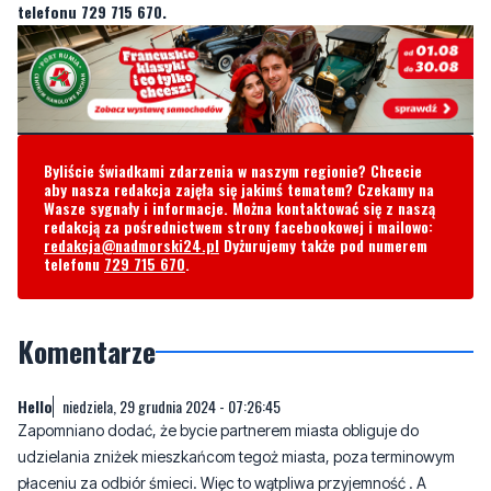
Byliście świadkami zdarzenia w naszym regionie? Chcecie
aby nasza redakcja zajęła się jakimś tematem? Czekamy na
Wasze sygnały i informacje. Można kontaktować się z naszą
redakcją za pośrednictwem strony facebookowej i mailowo:
redakcja@nadmorski24.pl
Dyżurujemy także pod numerem
telefonu
729 715 670
.
Komentarze
Hello
niedziela, 29 grudnia 2024 - 07:26:45
Zapomniano dodać, że bycie partnerem miasta obliguje do
udzielania zniżek mieszkańcom tegoż miasta, poza terminowym
płaceniu za odbiór śmieci. Więc to wątpliwa przyjemność . A
mieszkańcy niech się nie łudzą, że coś na rymy skorzystają, gdyż
nie ma nic za darmo. Oddadzą darmochę w podwyżkach cen.
7
0
Zgłoś komentarz
Odpowiedz na komentarz