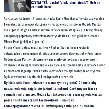
Aby zostać Partnerem Programu „Pucka Karta Mieszkańca” wystarczy wypełnić
formularz zgłoszeniowy dostępny w siedzibie oraz na stronie Urzędu Miasta
Puck i przesłać go na adres:
kartamieszkanca@miastopuck.pl
lub wypełniony
i podpisany papierowy wniosek dostarczyć do Biura Obsługi Klienta Urzędu
Miasta Puck (pokój nr 2, parter).
Po weryfikacji zgłoszenia z każdym z Partnerów podpisane zostanie
indywidualne porozumienie określające jego szczegółowy udział w Programie.
Na tym etapie Partner otrzyma również możliwość podania szczegółowych
informacji które będą widoczne w jego panelu na stronie Karty Mieszkańca wraz
ze zdjęciami, logo itp. Pucka Karta Mieszkańca ma być dostępna od stycznia.
Będzie wydawana bezpłatnie i ma być ważna przez rok.
Byliście świadkami zdarzenia w naszym regionie? Chcecie aby
nasza redakcja zajęła się jakimś tematem? Czekamy na Wasze
sygnały i informacje. Można kontaktować się z naszą redakcją za
pośrednictwem
strony facebookowej
i mailowo:
redakcja@nadmorski24.pl
. Dyżurujemy także pod numerem
telefonu 729 715 670.