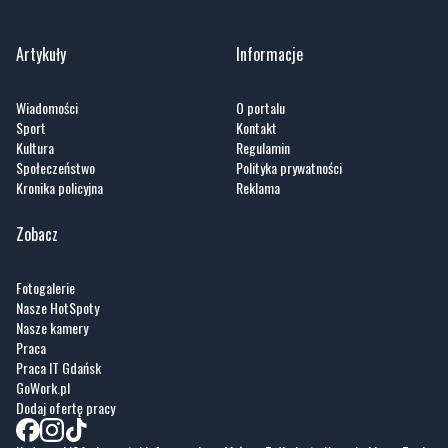
Wiadomości
O portalu
Sport
Kontakt
Kultura
Regulamin
Społeczeństwo
Polityka prywatności
Kronika policyjna
Reklama
Zobacz
Fotogalerie
Nasze HotSpoty
Nasze kamery
Praca
Praca IT Gdańsk
GoWork.pl
Dodaj ofertę pracy
Nadmorski24.pl - portal informacyjny z Małego Trójmiasta Kaszubskiego. Twoja
codzienna dawka najnowszych wiadomości z najbliższej okolicy. Informacje
społeczne, kulturalne i sportowe z Wejherowa, Pucka, Redy, Rumi i okolic.
Zawsze sprawdzone i aktualne info dla mieszkańców Małego Trójmiasta