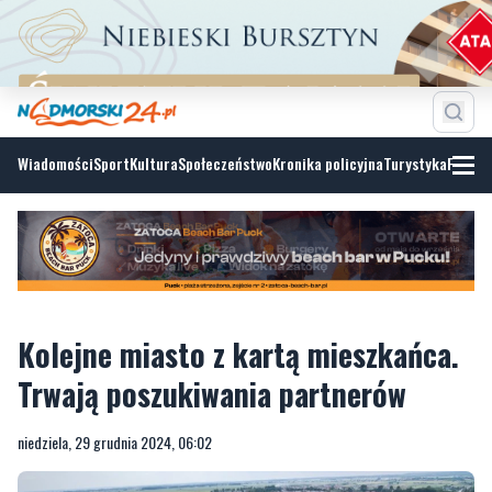
Wiadomości
Sport
Kultura
Społeczeństwo
Kronika policyjna
Turystyka
Fotoga
Kolejne miasto z kartą mieszkańca.
Trwają poszukiwania partnerów
niedziela, 29 grudnia 2024, 06:02