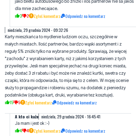
niedziela, 29 grudnia 2024 - 09:32:26
Karty mieszkańca to mydlenie ludziom oczu, szczególnie w
małych miastach. Ilość partnerów, bardzo wąski asortyment i z
reguły 5% zniżki tylko na wybrane produkty. Sprawiają, że więcej
"zachodu" z wyrabianiem karty, niż z jakimś korzystaniem z tych
przywilejów. Jesli mam specjalnie jechać na drugi koniec miasta,
żeby dostać 3 zł rabatu i być może nie znaleźć kurtki, swetra czy
czapki, która mi odpowiada, to mija się to z celem. W mojej ocenie
służy to propagandzie i robieniu szumu, na dodatek z pieniedzy
podatników (obsługa kart, druki, wyrabianie tez kosztuje).
15
5
Zgłoś komentarz
Odpowiedz na komentarz
A kto ci każe
niedziela, 29 grudnia 2024 - 16:45:41
Ja mam i jest ok :-)
4
4
Zgłoś komentarz
Odpowiedz na komentarz
Szpilka
poniedziałek, 30 grudnia 2024 - 07:26:34
Ja nie mam i nie będę miał. Potrafię samodzielnie funkcjonowa