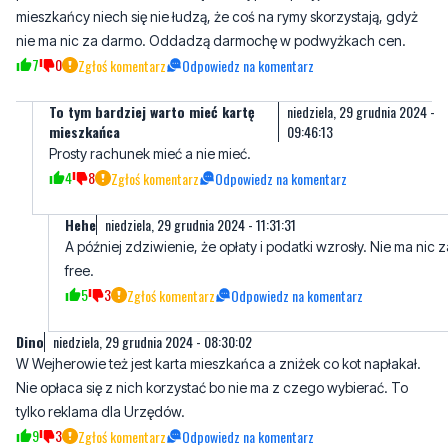
To tym bardziej warto mieć kartę
niedziela, 29 grudnia 2024 -
mieszkańca
09:46:13
Prosty rachunek mieć a nie mieć.
4
8
Zgłoś komentarz
Odpowiedz na komentarz
Hehe
niedziela, 29 grudnia 2024 - 11:31:31
A później zdziwienie, że opłaty i podatki wzrosły. Nie ma nic z
free.
5
3
Zgłoś komentarz
Odpowiedz na komentarz
Dino
niedziela, 29 grudnia 2024 - 08:30:02
W Wejherowie też jest karta mieszkańca a zniżek co kot napłakał.
Nie opłaca się z nich korzystać bo nie ma z czego wybierać. To
tylko reklama dla Urzędów.
9
3
Zgłoś komentarz
Odpowiedz na komentarz
Nie zgadzam się absolutnie
niedziela, 29 grudnia 2024 - 09:44:54
Są rabaty na kartę tylko trzeba się zainteresować. Dla mnie i