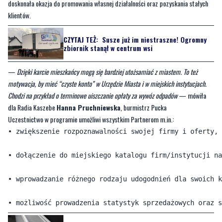
CZYTAJ TEŻ:
Susze już im niestraszne! Ogromny
zbiornik stanął w centrum wsi
—
Dzięki karcie mieszkańcy mogą się bardziej utożsamiać z miastem. To też
motywacja, by mieć “czyste konto” w Urzędzie Miasta i w miejskich instytucjach.
Chodzi na przykład o terminowe uiszczanie opłaty za wywóz odpadów
— mówiła
dla Radia Kaszebe
Hanna Pruchniewska
, burmistrz Pucka
Uczestnictwo w programie umożliwi wszystkim Partnerom m.in.:
• zwiększenie rozpoznawalności swojej firmy i oferty,

• dołączenie do miejskiego katalogu firm/instytucji na
• wprowadzanie różnego rodzaju udogodnień dla swoich k
CZYTAJ TEŻ:
Jesteś 'złodziejem ciepła'? Możesz
zapłacić karę!