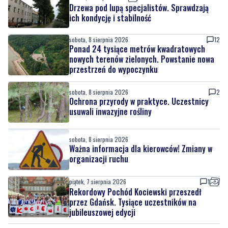
sobota, 8 sierpnia 2026
12
Ponad 24 tysiące metrów kwadratowych
nowych terenów zielonych. Powstanie nowa
przestrzeń do wypoczynku
sobota, 8 sierpnia 2026
2
Ochrona przyrody w praktyce. Uczestnicy
usuwali inwazyjne rośliny
sobota, 8 sierpnia 2026
Ważna informacja dla kierowców! Zmiany w
organizacji ruchu
piątek, 7 sierpnia 2026
1
Rekordowy Pochód Kociewski przeszedł
przez Gdańsk. Tysiące uczestników na
jubileuszowej edycji