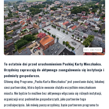
FOT. UM PUCK
To ostatnie dni przed uruchomieniem Puckiej Karty Mieszkańca.
Urzędnicy zapraszają do aktywnego zaangażowania się instytucje i
podmioty gospodarcze.
Główną ideą Programu „Pucka Karta Mieszkańca” jest powstanie dużej, lokalnej
sieci partnerskiej, która będzie owocnie służyła wszystkim mieszkańcom
miasta. Nie będzie to możliwe bez aktywnego włączania się różnych instytucji,
organizacji oraz podmiotów gospodarczych, jako partnerów tego
przedsięwzięcia. Jak mówią puccy urzędnicy, bycie partnerem programu to
doskonała okazja do promowania własnej działalności oraz pozyskania stałych
klientów.