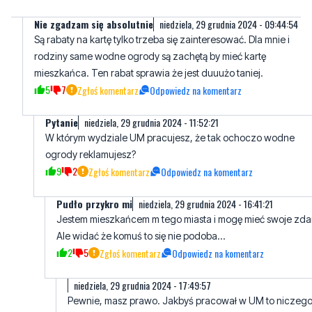
rodziny same wodne ogrody są zachętą by mieć kartę
mieszkańca. Ten rabat sprawia że jest duuużo taniej.
5
7
Zgłoś komentarz
Odpowiedz na komentarz
Pytanie
niedziela, 29 grudnia 2024 - 11:52:21
W którym wydziale UM pracujesz, że tak ochoczo wodne
ogrody reklamujesz?
9
2
Zgłoś komentarz
Odpowiedz na komentarz
Pudło przykro mi
niedziela, 29 grudnia 2024 - 16:41:21
Jestem mieszkańcem m tego miasta i mogę mieć swoje zda
Ale widać że komuś to się nie podoba...
2
5
Zgłoś komentarz
Odpowiedz na komentarz
niedziela, 29 grudnia 2024 - 17:49:57
Pewnie, masz prawo. Jakbyś pracował w UM to niczego
zmienia - też masz prawo być mieszkańcem i mieć swoje
zdanie.
3
0
Zgłoś komentarz
Odpowiedz na komentarz