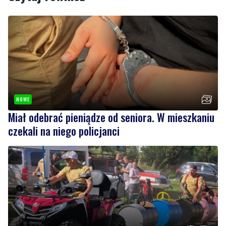
NOWE
Miał odebrać pieniądze od seniora. W mieszkaniu
czekali na niego policjanci
4
Strażacy pokazali swoje umiejętności. Rodzinny
festyn przyciągnął mieszkańców oraz gości