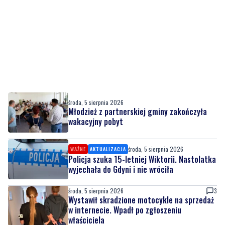
środa, 5 sierpnia 2026
Młodzież z partnerskiej gminy zakończyła
wakacyjny pobyt
środa, 5 sierpnia 2026
WAŻNE
AKTUALIZACJA
Policja szuka 15-letniej Wiktorii. Nastolatka
wyjechała do Gdyni i nie wróciła
środa, 5 sierpnia 2026
3
Wystawił skradzione motocykle na sprzedaż
w internecie. Wpadł po zgłoszeniu
właściciela
środa, 5 sierpnia 2026
MATERIAŁ PARTNERA
Kursy maturalne w Gdańsku – ruszają zapisy!
Przygotuj się do matury z Szkołą Effective