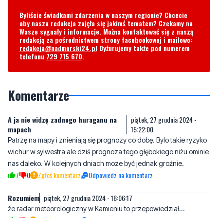
redakcją za pośrednictwem strony facebookowej i mailowo:
redakcja@nadmorski24.pl
Dyżurujemy także pod numerem
telefonu
729 715 670
.
Komentarze
A ja nie widzę zadnego huraganu na
piątek, 27 grudnia 2024 -
mapach
15:22:00
Patrzę na mapy i znieniają się prognozy co dobę. Bylo takie ryzyko
wichur w sylwestra ale dziś prognoza tego głębokiego niżu ominie
nas daleko. W kolejnych dniach moze być jednak groźnie.
7
0
Zgłoś komentarz
Odpowiedz na komentarz
Rozumiem
piątek, 27 grudnia 2024 - 16:06:17
że radar meteorologiczny w Kamieniu to przepowiedział...
6
1
Zgłoś komentarz
Odpowiedz na komentarz
Hahahaha
sobota, 28 grudnia 2024 - 08:40:30