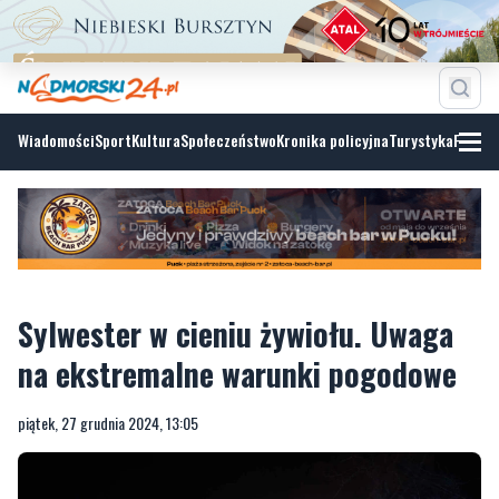
Wiadomości
Sport
Kultura
Społeczeństwo
Kronika policyjna
Turystyka
Fotoga
Sylwester w cieniu żywiołu. Uwaga
na ekstremalne warunki pogodowe
piątek, 27 grudnia 2024, 13:05