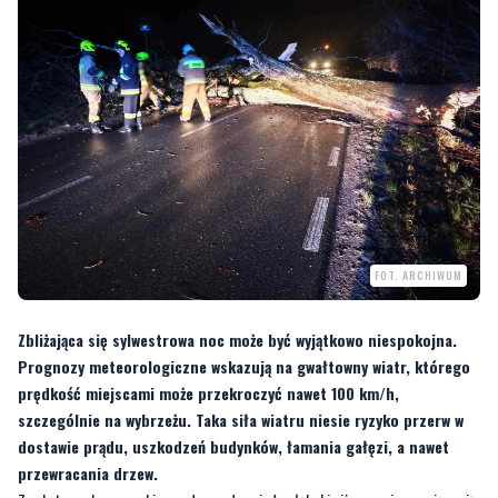
FOT. ARCHIWUM
Zbliżająca się sylwestrowa noc może być wyjątkowo niespokojna.
Prognozy meteorologiczne wskazują na gwałtowny wiatr, którego
prędkość miejscami może przekroczyć nawet 100 km/h,
szczególnie na wybrzeżu. Taka siła wiatru niesie ryzyko przerw w
dostawie prądu, uszkodzeń budynków, łamania gałęzi, a nawet
przewracania drzew.
Za ekstremalne warunki pogodowe odpowiada głęboki niż przemieszczający się
nad południową Skandynawią i Morzem Bałtyckim. Duża różnica ciśnienia między
niżem a wyżem znad południowej Europy generuje silne porywy wiatru, które w