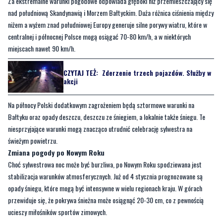
centralnej i północnej Polsce mogą osiągać 70-80 km/h, a w niektórych
miejscach nawet 90 km/h.
CZYTAJ TEŻ:
Zderzenie trzech pojazdów. Służby w
akcji
Na północy Polski dodatkowym zagrożeniem będą sztormowe warunki na
Bałtyku oraz opady deszczu, deszczu ze śniegiem, a lokalnie także śniegu. Te
niesprzyjające warunki mogą znacząco utrudnić celebrację sylwestra na
świeżym powietrzu.
Zmiana pogody po Nowym Roku
Choć sylwestrowa noc może być burzliwa, po Nowym Roku spodziewana jest
stabilizacja warunków atmosferycznych. Już od 4 stycznia prognozowane są
opady śniegu, które mogą być intensywne w wielu regionach kraju. W górach
przewiduje się, że pokrywa śnieżna może osiągnąć 20-30 cm, co z pewnością
ucieszy miłośników sportów zimowych.
CZYTAJ TEŻ:
Lego i gry komputerowe? W PRL-u
pod choinką było dużo skromniej