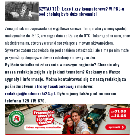
Zima jednak nie zapowiada się wyjątkowo surowo. Temperatury w nocy spadną
maksymalnie do -5°C, a w ciągu dnia zbliżą się do 0°C. Taka łagodna aura, choć
nieekstremalna, stworzy warunki sprzyjające zimowym aktywnościom.
Sylwester zatem zapowiada się pod znakiem ostrożności, ale zima po nim może
przynieść spokojniejsze chwile i odrobinę zimowego uroku.
Byliście świadkami zdarzenia w naszym regionie? Chcecie aby
nasza redakcja zajęła się jakimś tematem? Czekamy na Wasze
sygnały i informacje. Można kontaktować się z naszą redakcją za
pośrednictwem
strony facebookowej
i mailowo:
redakcja@nadmorski24.pl
. Dyżurujemy także pod numerem
telefonu 729 715 670.
Byliście świadkami zdarzenia w naszym regionie? Chcecie
aby nasza redakcja zajęła się jakimś tematem? Czekamy na
Wasze sygnały i informacje. Można kontaktować się z naszą