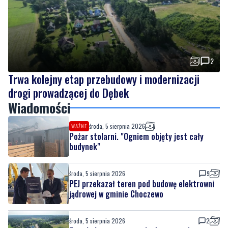
2
Trwa kolejny etap przebudowy i modernizacji
drogi prowadzącej do Dębek
Wiadomości
środa, 5 sierpnia 2026
WAŻNE
Pożar stolarni. "Ogniem objęty jest cały
budynek"
środa, 5 sierpnia 2026
9
PEJ przekazał teren pod budowę elektrowni
jądrowej w gminie Choczewo
środa, 5 sierpnia 2026
2
Trwa kolejny etap przebudowy i modernizacji
drogi prowadzącej do Dębek