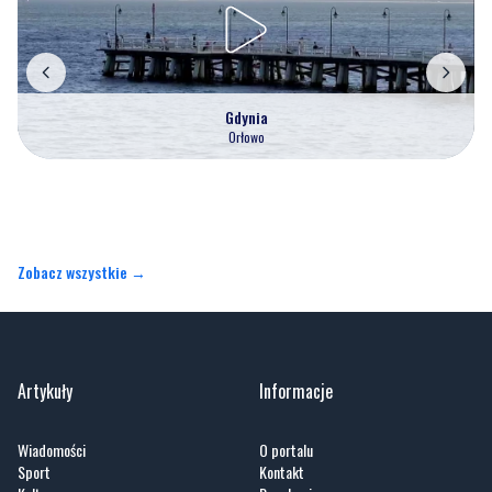
Gdynia
Orłowo
Zobacz wszystkie →
Artykuły
Informacje
Wiadomości
O portalu
Sport
Kontakt
Kultura
Regulamin
Społeczeństwo
Polityka prywatności
Kronika policyjna
Reklama