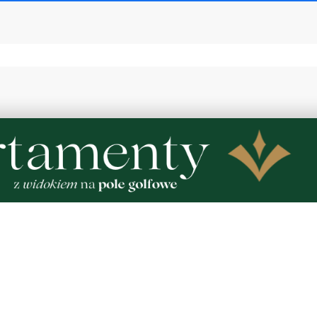
2
MATERIAŁ PARTNERA
raków dostępnych dla
Co jeść przy zaparciach?
rząd Morski rozszerzył
błonnik i nawyki, które 