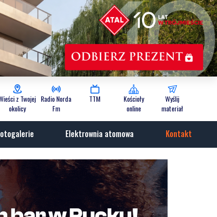
Wieści z Twojej
Radio Norda
TTM
Kościoły
Wyślij
okolicy
Fm
online
materiał
otogalerie
Elektrownia atomowa
Kontakt