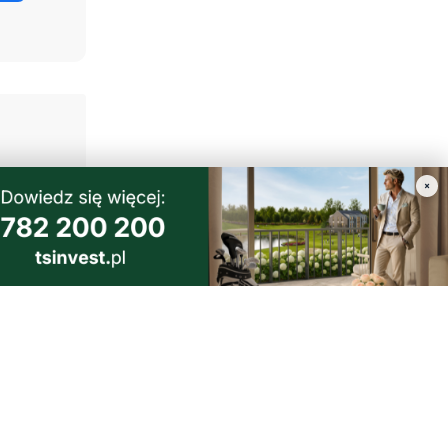
×
 Dieta,
naprawdę