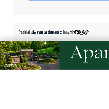
Podziel się tym artkułem z innymi:
Czytaj również
NOWE
Rekordowy Pochód Kociewski
Więcej w
przeszedł przez Gdańsk. Tysiące
nurków. U