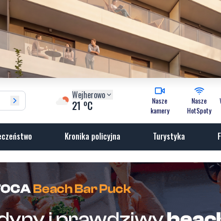
Wejherowo
Nasze
Nasze
o
21
C
kamery
HotSpoty
eczeństwo
Kronika policyjna
Turystyka
F