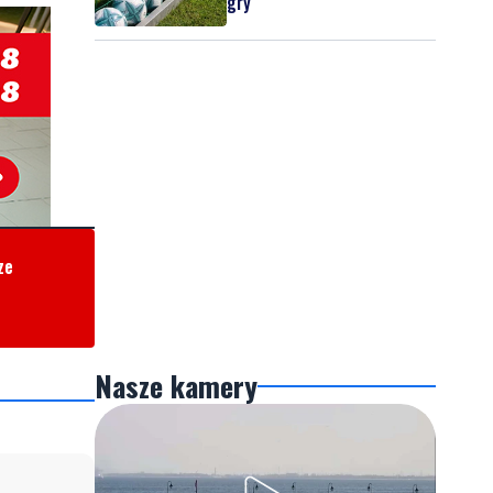
gry
ze
Nasze kamery