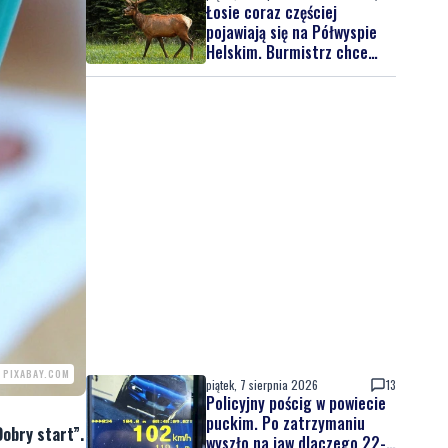
Łosie coraz częściej
pojawiają się na Półwyspie
Helskim. Burmistrz chce
nowych znaków drogowych
. PIXABAY.COM
piątek, 7 sierpnia 2026
13
Policyjny pościg w powiecie
puckim. Po zatrzymaniu
obry start”.
wyszło na jaw dlaczego 22-