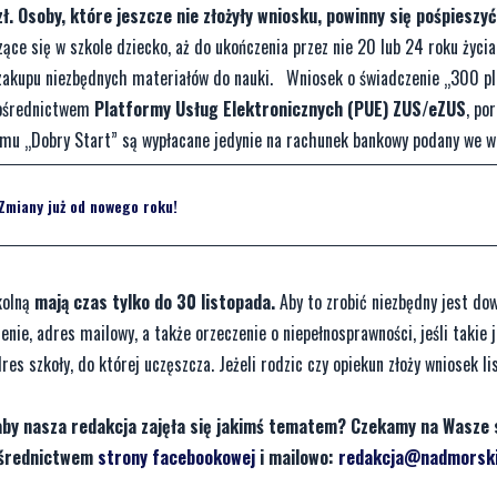
 Osoby, które jeszcze nie złożyły wniosku, powinny się pośpieszyć
ce się w szkole dziecko, aż do ukończenia przez nie 20 lub 24 roku życia,
e zakupu niezbędnych materiałów do nauki. Wniosek o świadczenie „300 p
pośrednictwem
Platformy Usług Elektronicznych (PUE) ZUS/eZUS
, po
amu „Dobry Start” są wypłacane jedynie na rachunek bankowy podany we w
Zmiany już od nowego roku!
zkolną
mają czas tylko do 30 listopada.
Aby to zrobić niezbędny jest dow
ie, adres mailowy, a także orzeczenie o niepełnosprawności, jeśli takie 
es szkoły, do której uczęszcza. Jeżeli rodzic czy opiekun złoży wniosek li
aby nasza redakcja zajęła się jakimś tematem? Czekamy na Wasze 
pośrednictwem
strony facebookowej
i mailowo:
redakcja@nadmorski