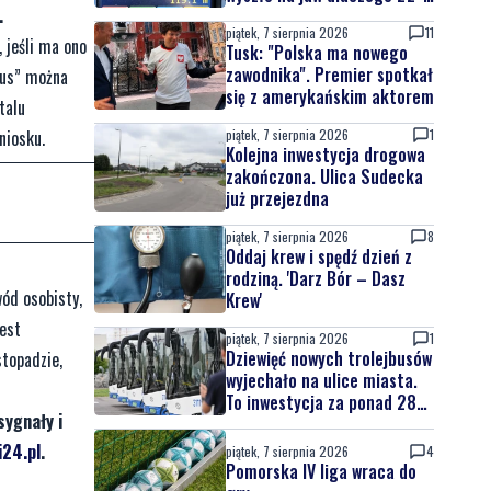
.
latek uciekał
piątek, 7 sierpnia 2026
11
 jeśli ma ono
Tusk: "Polska ma nowego
zawodnika". Premier spotkał
lus” można
się z amerykańskim aktorem
rtalu
piątek, 7 sierpnia 2026
1
niosku.
Kolejna inwestycja drogowa
zakończona. Ulica Sudecka
już przejezdna
piątek, 7 sierpnia 2026
8
Oddaj krew i spędź dzień z
rodziną. 'Darz Bór – Dasz
ód osobisty,
Krew'
jest
piątek, 7 sierpnia 2026
1
Dziewięć nowych trolejbusów
stopadzie,
wyjechało na ulice miasta.
To inwestycja za ponad 28
sygnały i
mln zł
24.pl
.
piątek, 7 sierpnia 2026
4
Pomorska IV liga wraca do