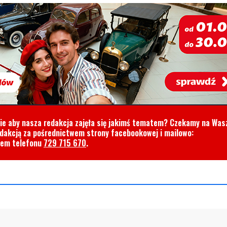
cie aby nasza redakcja zajęła się jakimś tematem? Czekamy na Was
edakcją za pośrednictwem strony facebookowej i mailowo:
rem telefonu
729 715 670
.