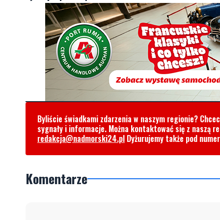
Byliście świadkami zdarzenia w naszym regionie? Chce
sygnały i informacje. Można kontaktować się z naszą r
redakcja@nadmorski24.pl
Dyżurujemy także pod nume
Komentarze