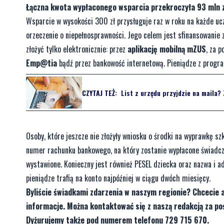
Łączna kwota wypłaconego wsparcia przekroczyła 93 mln zł.
Wsparcie w wysokości 300 zł przysługuje raz w roku na każde uczą
orzeczenie o niepełnosprawności. Jego celem jest sfinansowani
złożyć tylko elektronicznie: przez
aplikację mobilną mZUS
, za 
Emp@tia
bądź przez bankowość internetową. Pieniądze z progr
CZYTAJ TEŻ:
List z urzędu przyjdzie na maila? 
Osoby, które jeszcze nie złożyły wniosku o środki na wyprawkę s
numer rachunku bankowego, na który zostanie wypłacone świadczen
wystawione. Konieczny jest również PESEL dziecka oraz nazwa i adr
pieniądze trafią na konto najpóźniej w ciągu dwóch miesięcy.
Byliście świadkami zdarzenia w naszym regionie? Chcecie 
informacje. Można kontaktować się z naszą redakcją za 
Dyżurujemy także pod numerem telefonu 729 715 670.