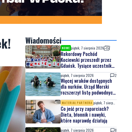
ek!
Wiadomości
piątek, 7 sierpnia 2026
NOWE
Rekordowy Pochód
Kociewski przeszedł przez
Gdańsk. Tysiące uczestników
na jubileuszowej edycji
piątek, 7 sierpnia 2026
2
Więcej wraków dostępnych
dla nurków. Urząd Morski
rozszerzył listę podwodnych
atrakcji
piątek, 7 sierpnia 2026
MATERIAŁ PARTNERA
Co jeść przy zaparciach?
Dieta, błonnik i nawyki,
które naprawdę działają
piątek, 7 sierpnia 2026
8