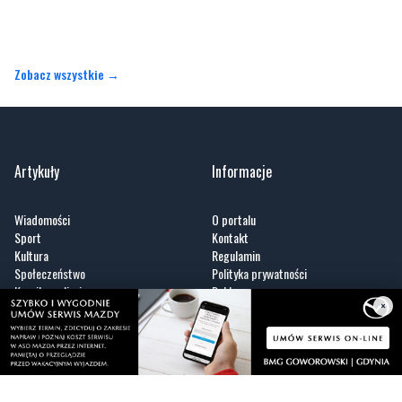
Zobacz wszystkie →
Artykuły
Informacje
Wiadomości
O portalu
Sport
Kontakt
Kultura
Regulamin
Społeczeństwo
Polityka prywatności
Kronika policyjna
Reklama
Zobacz
×
Fotogalerie
Nasze HotSpoty
Nasze kamery
Praca
Praca IT Gdańsk