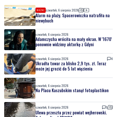
niewybuch
czwartek, 6 sierpnia 2026
Adamczycha wróciła na mały ekran. W '1670'
ponownie widzimy aktorkę z Gdyni
czwartek, 6 sierpnia 2026
4
Ukradła towar za blisko 2,9 tys. zł. Teraz
może jej grozić do 5 lat więzienia
czwartek, 6 sierpnia 2026
Na Placu Kaszubskim stanął fotoplastikon
czwartek, 6 sierpnia 2026
5
Ulewa przeszła przez powiat wejherowski.
Zalane ulice | ZDJĘCIA
czwartek, 6 sierpnia 2026
NOWE