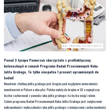
MAT. PRASOWE PACJENT/GOV.PL
Ponad 3 tysiące Pomorzan skorzystało z profilaktycznej
kolonoskopii w ramach Programu Badań Przesiewowych Raka
Jelita Grubego. To tylko niespełna 1 procent uprawnionych do
badań!
Nowotwór złośliwy jelita grubego jest drugim pod względem umieralności
nowotworem w Polsce u obu płci. Polska należy do krajów w UE o najwyższej
liczbie zachorowań z powodu raka jelita grubego i ta liczba wciąż rośnie.
Celem programu Badań Przesiewowych Raka Jelita Grubego jest zwiększenie
wykrywalności i wyleczalności raka jelita grubego i zmniejszenie zachorowalności
i śmiertelności pacjentów, przez wykrycie choroby i podjęcie leczenia we
wczesnym stadium zaawansowania nowotworu. Z danych Krajowego Rejestru
Nowotworów wynika, że w 2025 roku na raka jelita grubego zachoruje ponad 24