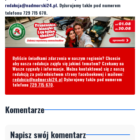
Byliście świadkami zdarzenia w naszym regionie? Chcecie
aby nasza redakcja zajęła się jakimś tematem? Czekamy na
Wasze sygnały i informacje. Można kontaktować się z naszą
redakcją za pośrednictwem strony facebookowej i mailowo:
redakcja@nadmorski24.pl
Dyżurujemy także pod numerem
telefonu
729 715 670
.
Komentarze
Napisz swój komentarz
Nie hejtuj, pisz kulturalnie i zgodne z prawem
komentarze! Jeśli widzisz niestosowny wpis -
kliknij "zgłoś nadużycie".