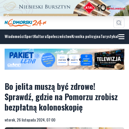
Wiadomości
Sport
Kultura
Społeczeństwo
Kronika policyjna
Turystyka
Fotoga
Bo jelita muszą być zdrowe!
Sprawdź, gdzie na Pomorzu zrobisz
bezpłatną kolonoskopię
wtorek, 26 listopada 2024, 07:00