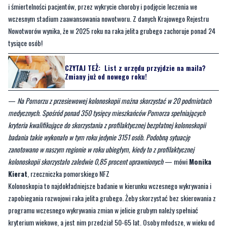
tysiące osób!
CZYTAJ TEŻ:
List z urzędu przyjdzie na maila?
Zmiany już od nowego roku!
—
Na Pomorzu z przesiewowej kolonoskopii można skorzystać w 20 podmiotach
medycznych. Spośród ponad 350 tysięcy mieszkańców Pomorza spełniających
kryteria kwalifikujące do skorzystania z profilaktycznej bezpłatnej kolonoskopii
badania takie wykonało w tym roku jedynie 3151 osób. Podobną sytuację
zanotowano w naszym regionie w roku ubiegłym, kiedy to z profilaktycznej
kolonoskopii skorzystało zaledwie 0,85 procent uprawnionych
— mówi
Monika
Kierat
, rzeczniczka pomorskiego NFZ
Kolonoskopia to najdokładniejsze badanie w kierunku wczesnego wykrywania i
zapobiegania rozwojowi raka jelita grubego. Żeby skorzystać bez skierowania z
programu wczesnego wykrywania zmian w jelicie grubym należy spełniać
kryterium wiekowe, a jest nim przedział 50-65 lat. Osoby młodsze, w wieku od
40 do 49 lat, mogą również skorzystać z profilaktycznej kolonoskopii, jeśli u
krewnego pierwszego stopnia zdiagnozowano nowotwór jelita grubego.