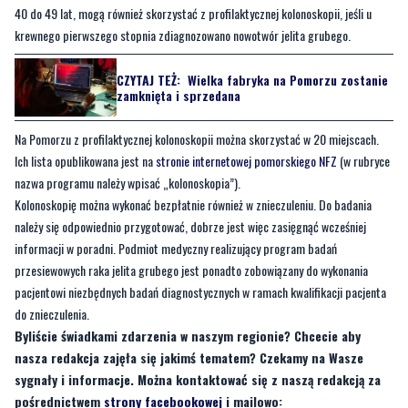
CZYTAJ TEŻ:
Wielka fabryka na Pomorzu zostanie
zamknięta i sprzedana
Na Pomorzu z profilaktycznej kolonoskopii można skorzystać w 20 miejscach.
Ich lista opublikowana jest na
stronie internetowej pomorskiego NFZ
(w rubryce
nazwa programu należy wpisać „kolonoskopia”).
Kolonoskopię można wykonać bezpłatnie również w znieczuleniu. Do badania
należy się odpowiednio przygotować, dobrze jest więc zasięgnąć wcześniej
informacji w poradni. Podmiot medyczny realizujący program badań
przesiewowych raka jelita grubego jest ponadto zobowiązany do wykonania
pacjentowi niezbędnych badań diagnostycznych w ramach kwalifikacji pacjenta
do znieczulenia.
Byliście świadkami zdarzenia w naszym regionie? Chcecie aby
nasza redakcja zajęła się jakimś tematem? Czekamy na Wasze
sygnały i informacje. Można kontaktować się z naszą redakcją za
pośrednictwem
strony facebookowej
i mailowo:
redakcja@nadmorski24.pl
. Dyżurujemy także pod numerem
telefonu 729 715 670.