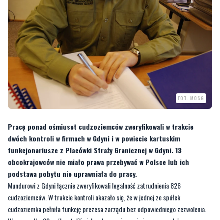
FOT. MOSG
Pracę ponad ośmiuset cudzoziemców zweryfikowali w trakcie
dwóch kontroli w firmach w Gdyni i w powiecie kartuskim
funkcjonariusze z Placówki Straży Granicznej w Gdyni. 13
obcokrajowców nie miało prawa przebywać w Polsce lub ich
podstawa pobytu nie uprawniała do pracy.
Mundurowi z Gdyni łącznie zweryfikowali legalność zatrudnienia 826
cudzoziemców. W trakcie kontroli okazało się, że w jednej ze spółek
cudzoziemka pełniła funkcję prezesa zarządu bez odpowiedniego zezwolenia.
W przypadku 20 osób ustalili nielegalne powierzenie im pracy, gdyż
obcokrajowcy nie posiadali wymaganych zezwoleń na pracę oraz wykonywali ją na
innych warunkach, niż określono w zezwoleniach.