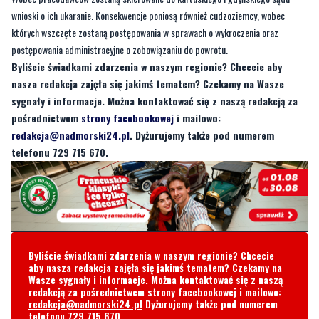
postępowania administracyjne o zobowiązaniu do powrotu.
Byliście świadkami zdarzenia w naszym regionie? Chcecie aby
nasza redakcja zajęła się jakimś tematem? Czekamy na Wasze
sygnały i informacje. Można kontaktować się z naszą redakcją za
pośrednictwem
strony facebookowej
i mailowo:
redakcja@nadmorski24.pl
. Dyżurujemy także pod numerem
telefonu 729 715 670.
Byliście świadkami zdarzenia w naszym regionie? Chcecie
aby nasza redakcja zajęła się jakimś tematem? Czekamy na
Wasze sygnały i informacje. Można kontaktować się z naszą
redakcją za pośrednictwem strony facebookowej i mailowo:
redakcja@nadmorski24.pl
Dyżurujemy także pod numerem
telefonu
729 715 670
.