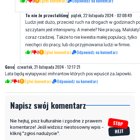
Ludzi jest dużo, przecież ruch na drogach w godzinach p
szczytami jest intensywny. A menele? Nie pracują. Malolaty
coraz rzadziej. Także to nie kwestia małej populacji, tylko
niechęci do pracy, lub do przyjmowania ludzi w firmie.
1
0
Zgłoś komentarz
Odpowiedz na komentarz
Gosc
czwartek, 21 listopada 2024 - 12:17:21
Lata będą wyłapywać imihrantow których pos wpuścił za.lapowki.
3
4
Zgłoś komentarz
Odpowiedz na komentarz
Napisz swój komentarz
Nie hejtuj, pisz kulturalnie i zgodne z prawem
komentarze! Jeśli widzisz niestosowny wpis -
kliknij "zgłoś nadużycie".
Imię / Podpis