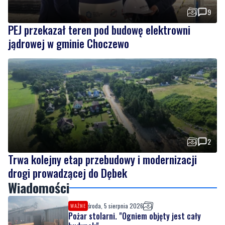
jądrowej w gminie Choczewo
2
Trwa kolejny etap przebudowy i modernizacji
drogi prowadzącej do Dębek
Wiadomości
środa, 5 sierpnia 2026
WAŻNE
Pożar stolarni. "Ogniem objęty jest cały
budynek"
środa, 5 sierpnia 2026
9