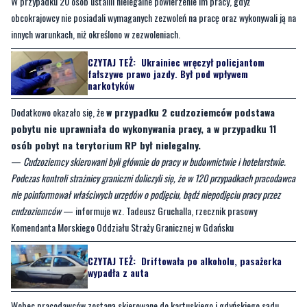
CZYTAJ TEŻ:
Ukrainiec wręczył policjantom
fałszywe prawo jazdy. Był pod wpływem
narkotyków
Dodatkowo okazało się, że
w przypadku 2 cudzoziemców podstawa
pobytu nie uprawniała do wykonywania pracy, a w przypadku 11
osób pobyt na terytorium RP był nielegalny.
—
Cudzoziemcy skierowani byli głównie do pracy w budownictwie i hotelarstwie.
Podczas kontroli strażnicy graniczni doliczyli się, że w 120 przypadkach pracodawca
nie poinformował właściwych urzędów o podjęciu, bądź niepodjęciu pracy przez
cudzoziemców
— informuje wz. Tadeusz Gruchalla, rzecznik prasowy
Komendanta Morskiego Oddziału Straży Granicznej w Gdańsku
CZYTAJ TEŻ:
Driftowała po alkoholu, pasażerka
wypadła z auta
Wobec pracodawców zostaną skierowane do kartuskiego i gdyńskiego sądu
wnioski o ich ukaranie. Konsekwencje poniosą również cudzoziemcy, wobec
których wszczęte zostaną postępowania w sprawach o wykroczenia oraz