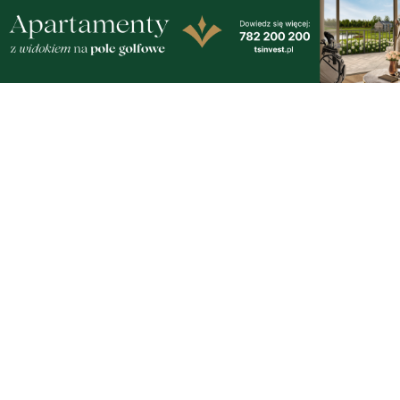
Artykuły
Informacje
Wiadomości
O portalu
Sport
Kontakt
Kultura
Regulamin
Społeczeństwo
Polityka prywatności
Kronika policyjna
Reklama
Zobacz
Fotogalerie
Nasze HotSpoty
Nasze kamery
Praca
Praca IT Gdańsk
GoWork.pl
Dodaj ofertę pracy
Nadmorski24.pl - portal informacyjny z Małego Trójmiasta Kaszubskiego. Twoja
codzienna dawka najnowszych wiadomości z najbliższej okolicy. Informacje
społeczne, kulturalne i sportowe z Wejherowa, Pucka, Redy, Rumi i okolic.