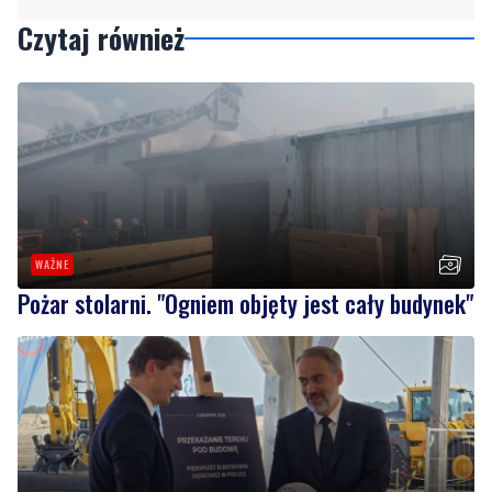
WAŻNE
Pożar stolarni. "Ogniem objęty jest cały budynek"
9
PEJ przekazał teren pod budowę elektrowni