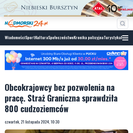
Wiadomości
Sport
Kultura
Społeczeństwo
Kronika policyjna
Turystyka
Fotoga
Obcokrajowcy bez pozwolenia na
pracę. Straż Graniczna sprawdziła
800 cudzoziemców
czwartek, 21 listopada 2024, 10:30