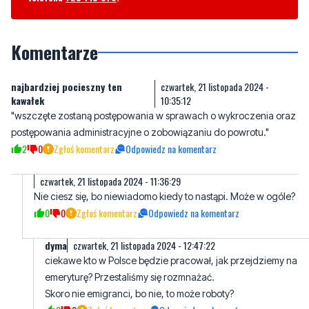
Komentarze
najbardziej pocieszny ten
czwartek, 21 listopada 2024 -
kawałek
10:35:12
"wszczęte zostaną postępowania w sprawach o wykroczenia oraz
postępowania administracyjne o zobowiązaniu do powrotu."
2
0
Zgłoś komentarz
Odpowiedz na komentarz
czwartek, 21 listopada 2024 - 11:36:29
Nie ciesz się, bo niewiadomo kiedy to nastąpi. Może w ogóle?
0
0
Zgłoś komentarz
Odpowiedz na komentarz
dyma
czwartek, 21 listopada 2024 - 12:47:22
ciekawe kto w Polsce będzie pracował, jak przejdziemy na
emeryturę? Przestaliśmy się rozmnażać.
Skoro nie emigranci, bo nie, to może roboty?
2
0
Zgłoś komentarz
Odpowiedz na komentarz
To nie że przestaliśmy
piątek, 22 listopada 2024 - 02:08:49