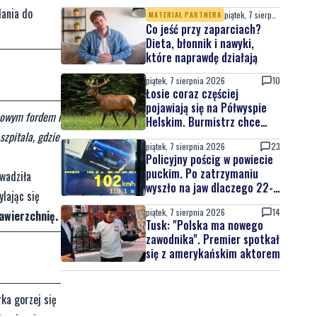
atrakcji
dania do
piątek, 7 sierpnia 2026
MATERIAŁ PARTNERA
Co jeść przy zaparciach?
Dieta, błonnik i nawyki,
które naprawdę działają
piątek, 7 sierpnia 2026
10
Łosie coraz częściej
pojawiają się na Półwyspie
obowym fordem i
Helskim. Burmistrz chce
nowych znaków drogowych
szpitala, gdzie
piątek, 7 sierpnia 2026
23
Policyjny pościg w powiecie
puckim. Po zatrzymaniu
wadziła
wyszło na jaw dlaczego 22-
ylając się
latek uciekał
piątek, 7 sierpnia 2026
14
awierzchnię.
Tusk: "Polska ma nowego
zawodnika". Premier spotkał
się z amerykańskim aktorem
ka gorzej się