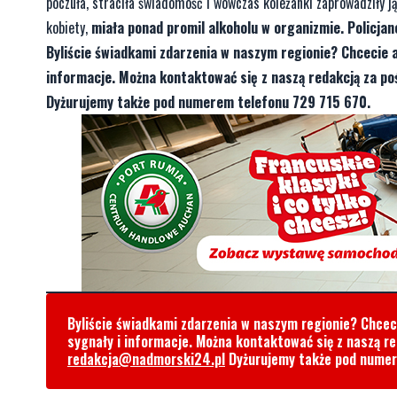
poczuła, straciła świadomość i wówczas koleżanki zaprowadziły ją 
kobiety,
miała ponad promil alkoholu w organizmie. Policjanc
Byliście świadkami zdarzenia w naszym regionie? Chcecie 
informacje. Można kontaktować się z naszą redakcją za 
Dyżurujemy także pod numerem telefonu 729 715 670.
Byliście świadkami zdarzenia w naszym regionie? Chce
sygnały i informacje. Można kontaktować się z naszą r
redakcja@nadmorski24.pl
Dyżurujemy także pod nume