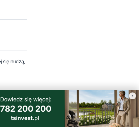
j się nudzą,
×