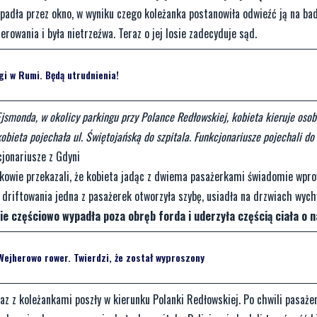
wypadła przez okno, w wyniku czego koleżanka postanowiła odwieźć ją na ba
erowania i była nietrzeźwa. Teraz o jej losie zadecyduje sąd.
i w Rumi. Będą utrudnienia!
 Ejsmonda, w okolicy parkingu przy Polance Redłowskiej, kobieta kieruje os
ieta pojechała ul. Świętojańską do szpitala. Funkcjonariusze pojechali do 
onariusze z Gdyni
dkowie przekazali, że kobieta jadąc z dwiema pasażerkami świadomie wpro
 driftowania jedna z pasażerek otworzyła szybę, usiadła na drzwiach wych
e częściowo wypadła poza obręb forda i uderzyła częścią ciała o n
ejherowo rower. Twierdzi, że został wyproszony
az z koleżankami poszły w kierunku Polanki Redłowskiej. Po chwili pasażer