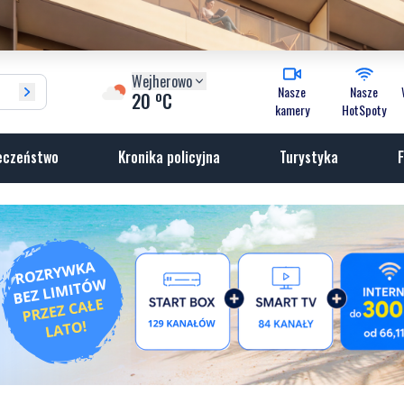
Wejherowo
Nasze
Nasze
o
20
C
kamery
HotSpoty
eczeństwo
Kronika policyjna
Turystyka
F