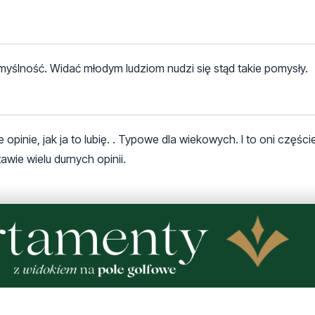
myślność. Widać młodym ludziom nudzi się stąd takie pomysły.
inie, jak ja to lubię. . Typowe dla wiekowych. I to oni częście
wie wielu durnych opinii.
łupota.