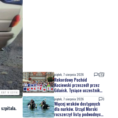
piątek, 7 sierpnia 2026
1
Rekordowy Pochód
Kociewski przeszedł przez
Gdańsk. Tysiące uczestników
. KMP W GDYNI
na jubileuszowej edycji
piątek, 7 sierpnia 2026
3
Więcej wraków dostępnych
szpitala.
dla nurków. Urząd Morski
rozszerzył listę podwodnych