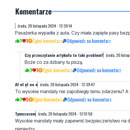
Komentarze
środa, 20 listopada 2024 - 12:39:14
Pasażerka wypadła z auta. Czy miała zapięte pasy bez
1
1
Zgłoś komentarz
Odpowiedz na komentarz
Czy przeczytanie artykułu to taki problem?
środa, 20 listo
Boże co za dzbany tu piszą.
3
1
Zgłoś komentarz
Odpowiedz na komentarz
Ał oł ęł no e
środa, 20 listopada 2024 - 12:39:47
To wysokie mandaty nie zapobiegły temu zdarzeniu? A t
1
5
Zgłoś komentarz
Odpowiedz na komentarz
Tymczasem
środa, 20 listopada 2024 - 12:51:50
Wysokie mandaty miały zapewnić bezpieczeństwo na dro
pieniędzy