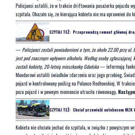
Policjanci ustalili, że w trakcie driftowania pasażerka pojazdu 
szpitala. Okazało się, że kierująca kobieta nie ma uprawnień do ki
CZYTAJ TEŻ:
Przeprowadzą remont głównej drog
—
Policjanci zostali powiadomieni o tym, że około 22.00 przy ul.
jest pod znacznym wpływem alkoholu. Według osoby zgłaszającej, kob
zastali kobietę, 20-letnią mieszkankę Gdańska
— informują funkcj
Mundurowi ustalili świadków zdarzenia oraz jego przebieg. Świa
pojazd w kontrolowany poślizg na Polance Redłowskiej. W trakcie
poza pojazd i w pewnym momencie utraciła równowagę.
Następni
CZYTAJ TEŻ:
Chciał przewieźć autobusem MZK W
Kobieta nie chciała jechać do szpitala, w związku z powyższym wr