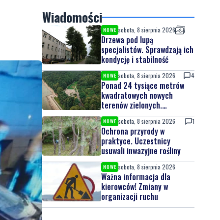
Wiadomości
sobota, 8 sierpnia 2026
NOWE
Drzewa pod lupą
specjalistów. Sprawdzają ich
kondycję i stabilność
sobota, 8 sierpnia 2026
4
NOWE
Ponad 24 tysiące metrów
kwadratowych nowych
terenów zielonych.
Powstanie nowa przestrzeń
sobota, 8 sierpnia 2026
1
NOWE
do wypoczynku
Ochrona przyrody w
praktyce. Uczestnicy
usuwali inwazyjne rośliny
sobota, 8 sierpnia 2026
NOWE
Ważna informacja dla
kierowców! Zmiany w
organizacji ruchu