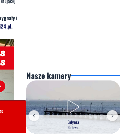
ierującej
sygnały i
24.pl
.
Nasze kamery
ze
Gdynia
Orłowo