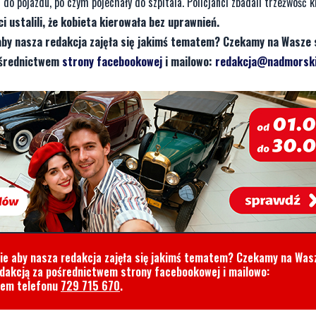
do pojazdu, po czym pojechały do szpitala. Policjanci zbadali trzeźwość k
i ustalili, że kobieta kierowała bez uprawnień.
aby nasza redakcja zajęła się jakimś tematem? Czekamy na Wasze 
pośrednictwem
strony facebookowej
i mailowo:
redakcja@nadmorski
cie aby nasza redakcja zajęła się jakimś tematem? Czekamy na Was
edakcją za pośrednictwem strony facebookowej i mailowo:
rem telefonu
729 715 670
.