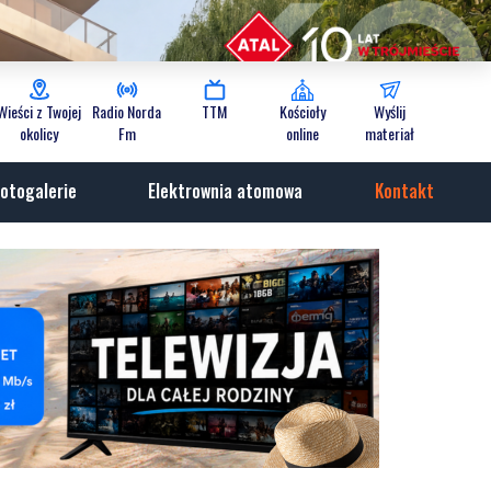
Wieści z Twojej
Radio Norda
TTM
Kościoły
Wyślij
okolicy
Fm
online
materiał
otogalerie
Elektrownia atomowa
Kontakt