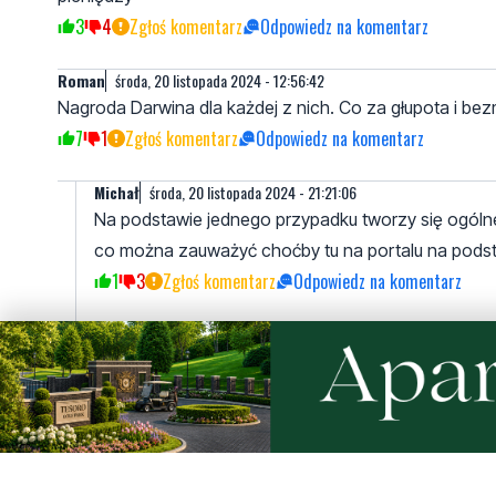
3
4
Zgłoś komentarz
Odpowiedz na komentarz
Roman
środa, 20 listopada 2024 - 12:56:42
Nagroda Darwina dla każdej z nich. Co za głupota i bez
7
1
Zgłoś komentarz
Odpowiedz na komentarz
Michał
środa, 20 listopada 2024 - 21:21:06
Na podstawie jednego przypadku tworzy się ogólne op
co można zauważyć choćby tu na portalu na podsta
1
3
Zgłoś komentarz
Odpowiedz na komentarz
Na Ejsmonda lubią cisnąć
środa, 20 listopada 2024 - 13:05:19
Mimo że tam za chwilę trzeba zwolnić, bo jest zakręt. G
1
3
Zgłoś komentarz
Odpowiedz na komentarz
Polak
środa, 20 listopada 2024 - 14:39:18
Za szybkie za wściekłe