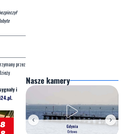
bezpieczył
dobyte
trzymany przez
dzieży
Nasze kamery
sygnały i
24.pl
.
Gdynia
Orłowo