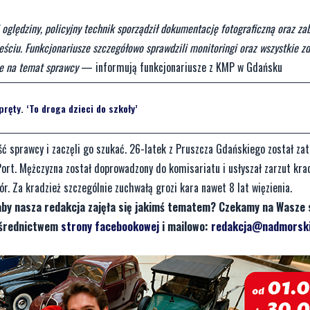
oględziny, policyjny technik sporządził dokumentację fotograficzną oraz za
ieściu. Funkcjonariusze szczegółowo sprawdzili monitoringi oraz wszystkie z
je na temat sprawcy
— informują funkcjonariusze z KMP w Gdańsku
ręty. ‘To droga dzieci do szkoły’
ość sprawcy i zaczęli go szukać. 26-latek z Pruszcza Gdańskiego został za
Port. Mężczyzna został doprowadzony do komisariatu i usłyszał zarzut kra
r. Za kradzież szczególnie zuchwałą grozi kara nawet 8 lat więzienia.
aby nasza redakcja zajęła się jakimś tematem? Czekamy na Wasze 
pośrednictwem
strony facebookowej
i mailowo:
redakcja@nadmorski