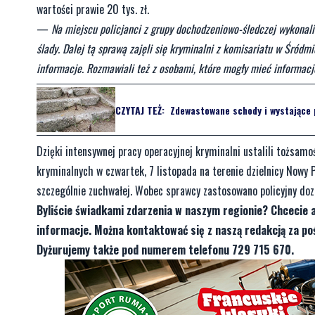
wartości prawie 20 tys. zł.
—
Na miejscu policjanci z grupy dochodzeniowo-śledczej wykonali 
ślady. Dalej tą sprawą zajęli się kryminalni z komisariatu w Śródm
informacje. Rozmawiali też z osobami, które mogły mieć informac
CZYTAJ TEŻ:
Zdewastowane schody i wystające p
Dzięki intensywnej pracy operacyjnej kryminalni ustalili tożsam
kryminalnych w czwartek, 7 listopada na terenie dzielnicy Nowy 
szczególnie zuchwałej. Wobec sprawcy zastosowano policyjny dozó
Byliście świadkami zdarzenia w naszym regionie? Chcecie 
informacje. Można kontaktować się z naszą redakcją za 
Dyżurujemy także pod numerem telefonu 729 715 670.