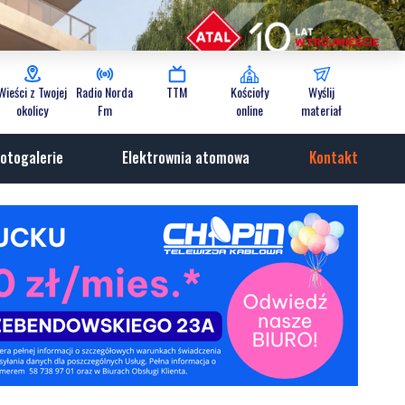
Wieści z Twojej
Radio Norda
TTM
Kościoły
Wyślij
okolicy
Fm
online
materiał
otogalerie
Elektrownia atomowa
Kontakt