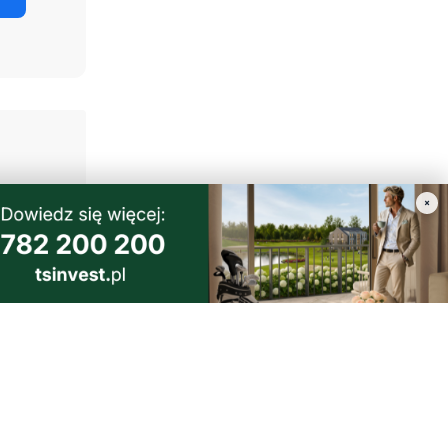
×
3
iat