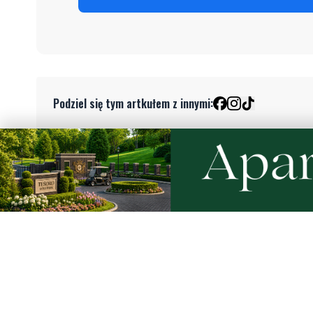
Podziel się tym artkułem z innymi:
Czytaj również
Ukradła towar za blisko 2,9 tys. zł.
Na Placu