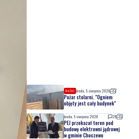
środa, 5 sierpnia 2026
WAŻNE
Pożar stolarni. "Ogniem
objęty jest cały budynek"
środa, 5 sierpnia 2026
28
PEJ przekazał teren pod
budowę elektrowni jądrowej
w gminie Choczewo