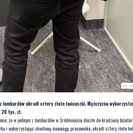
FOT. K
 z lombardów ukradł cztery złote łańcuszki. Mężczyzna wykorzysta
20 tys. zł.
enie, że w jednym z lombardów w Śródmieściu doszło do kradzieży biżuter
zka i wykorzystując chwilową nieuwagę pracownika, ukradł cztery złote ła