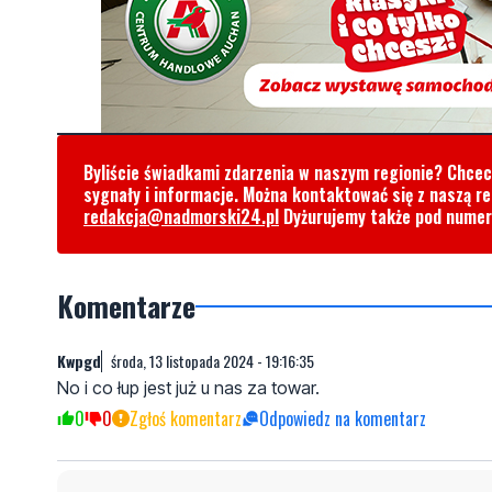
Byliście świadkami zdarzenia w naszym regionie? Chce
sygnały i informacje. Można kontaktować się z naszą r
redakcja@nadmorski24.pl
Dyżurujemy także pod nume
Komentarze
Kwpgd
środa, 13 listopada 2024 - 19:16:35
No i co łup jest już u nas za towar.
0
0
Zgłoś komentarz
Odpowiedz na komentarz