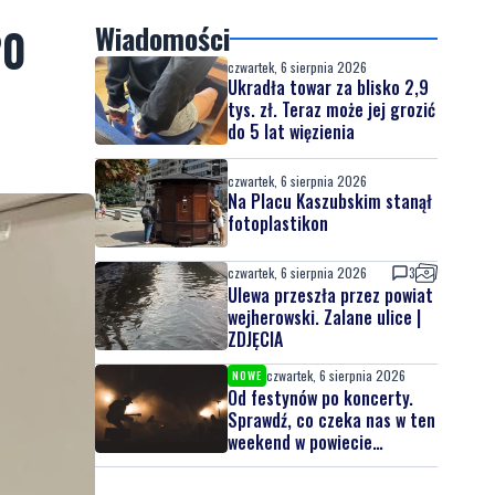
20
Wiadomości
czwartek, 6 sierpnia 2026
Ukradła towar za blisko 2,9
tys. zł. Teraz może jej grozić
do 5 lat więzienia
czwartek, 6 sierpnia 2026
Na Placu Kaszubskim stanął
fotoplastikon
czwartek, 6 sierpnia 2026
3
Ulewa przeszła przez powiat
wejherowski. Zalane ulice |
ZDJĘCIA
czwartek, 6 sierpnia 2026
NOWE
Od festynów po koncerty.
Sprawdź, co czeka nas w ten
weekend w powiecie
lęborskim