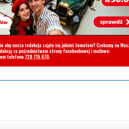
cie aby nasza redakcja zajęła się jakimś tematem? Czekamy na Was
edakcją za pośrednictwem strony facebookowej i mailowo:
rem telefonu
729 715 670
.