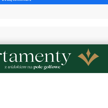
 Kaszubskim stanął
Ulewa przeszła przez pow