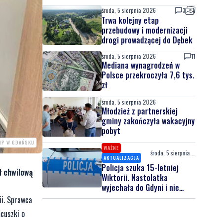
środa, 5 sierpnia 2026
3
Trwa kolejny etap
przebudowy i modernizacji
drogi prowadzącej do Dębek
środa, 5 sierpnia 2026
11
Mediana wynagrodzeń w
Polsce przekroczyła 7,6 tys.
zł
środa, 5 sierpnia 2026
Młodzież z partnerskiej
gminy zakończyła wakacyjny
pobyt
MP W GDAŃSKU
WAŻNE
środa, 5 sierpnia 2026
AKTUALIZACJA
Policja szuka 15-letniej
ł chwilową
Wiktorii. Nastolatka
wyjechała do Gdyni i nie
wróciła
ii. Sprawca
ńcuszki o