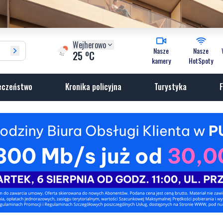
Wejherowo
Nasze
Nasze
o
25
C
kamery
HotSpoty
eczeństwo
Kronika policyjna
Turystyka
F