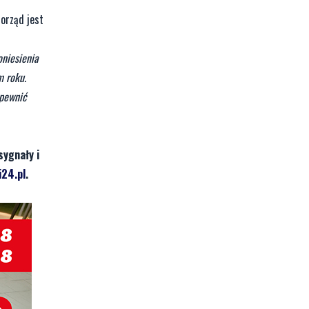
orząd jest
niesienia
m roku.
apewnić
sygnały i
24.pl
.