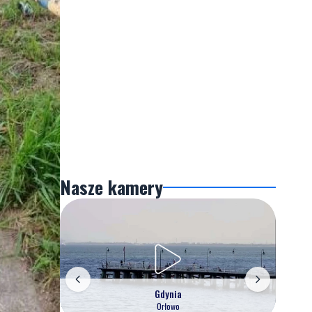
Nasze kamery
Gdynia
Orłowo