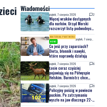
zieci
Wiadomości
piątek, 7 sierpnia 2026
2
Więcej wraków dostępnych
dla nurków. Urząd Morski
rozszerzył listę podwodnych
atrakcji
MATERIAŁ PARTNERA
piątek, 7 sierpnia 2026
NOWE
Co jeść przy zaparciach?
Dieta, błonnik i nawyki,
które naprawdę działają
piątek, 7 sierpnia 2026
6
Łosie coraz częściej
pojawiają się na Półwyspie
Helskim. Burmistrz chce
nowych znaków drogowych
piątek, 7 sierpnia 2026
9
Policyjny pościg w powiecie
puckim. Po zatrzymaniu
wyszło na jaw dlaczego 22-
latek uciekał