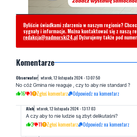
Byliście świadkami zdarzenia w naszym regionie? Chce
sygnały i informacje. Można kontaktować się z naszą r
redakcja@nadmorski24.pl
Dyżurujemy także pod nume
Komentarze
Obserwator
wtorek, 12 listopada 2024 - 13:07:50
No cóż Gmina nie reaguje , czy to aby nie standard ?
16
1
Zgłoś komentarz
Odpowiedz na komentarz
Alek
wtorek, 12 listopada 2024 - 13:17:03
A czy aby to nie ludzie są zbyt delikutaśni?
3
11
Zgłoś komentarz
Odpowiedz na komentarz