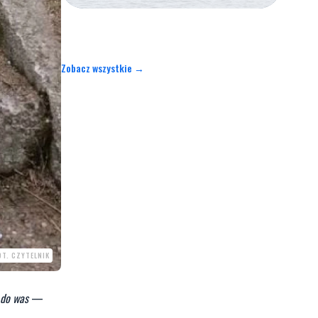
Zobacz wszystkie →
OT. CZYTELNIK
 do was
—