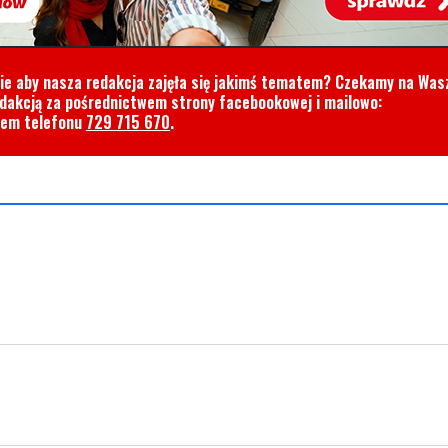
cie aby nasza redakcja zajęła się jakimś tematem? Czekamy na Was
edakcją za pośrednictwem strony facebookowej i mailowo:
rem telefonu
729 715 670
.