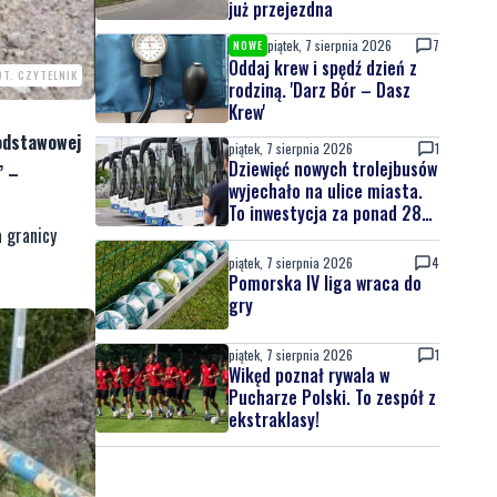
już przejezdna
piątek, 7 sierpnia 2026
7
NOWE
Oddaj krew i spędź dzień z
OT. CZYTELNIK
rodziną. 'Darz Bór – Dasz
Krew'
podstawowej
piątek, 7 sierpnia 2026
1
Dziewięć nowych trolejbusów
’ –
wyjechało na ulice miasta.
To inwestycja za ponad 28
mln zł
a granicy
piątek, 7 sierpnia 2026
4
Pomorska IV liga wraca do
gry
piątek, 7 sierpnia 2026
1
Wikęd poznał rywala w
Pucharze Polski. To zespół z
ekstraklasy!