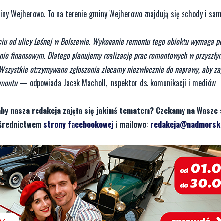
ny Wejherowo. To na terenie gminy Wejherowo znajdują się schody i sam
iu od ulicy Leśnej w Bolszewie. Wykonanie remontu tego obiektu wymaga po
nie finansowym. Dlatego planujemy realizację prac remontowych w przyszły
 Wszystkie otrzymywane zgłoszenia zlecamy niezwłocznie do naprawy, aby z
emontu
— odpowiada Jacek Macholl, inspektor ds. komunikacji i mediów
aby nasza redakcja zajęła się jakimś tematem? Czekamy na Wasze 
pośrednictwem
strony facebookowej
i mailowo:
redakcja@nadmorski