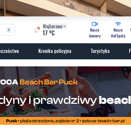
Wejherowo
Nasze
Nasze
o
17
C
kamery
HotSpoty
eczeństwo
Kronika policyjna
Turystyka
F